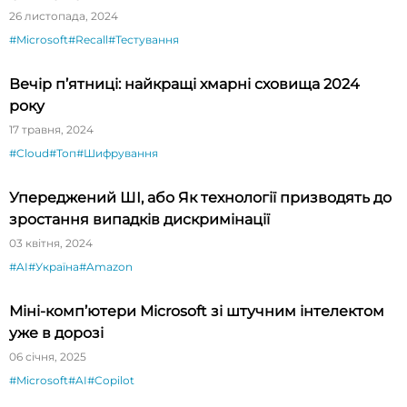
26 листопада, 2024
#Microsoft
#Recall
#Тестування
Вечір п’ятниці: найкращі хмарні сховища 2024
року
17 травня, 2024
#Cloud
#Топ
#Шифрування
Упереджений ШІ, або Як технології призводять до
зростання випадків дискримінації
03 квітня, 2024
#AI
#Україна
#Amazon
Міні-комп’ютери Microsoft зі штучним інтелектом
уже в дорозі
06 січня, 2025
#Microsoft
#AI
#Copilot