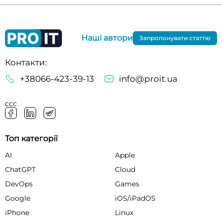
Наші автори
Запропонувати статтю
Контакти:
+38066-423-39-13
info@proit.ua
ссс
Топ категорії
AI
Apple
ChatGPT
Cloud
DevOps
Games
Google
iOS/iPadOS
iPhone
Linux