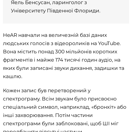
Яель Бенсусан, ларинголог з
Університету Південної Флориди.
HeAR навчали на величезній базі даних
людських голосів з відеороликів на YouTube.
Вона містить понад 300 мільйонів коротких
фрагментів і майже 174 тисячі годин аудіо, на
яких були записані звуки дихання, задишки та
кашлю.
Кожен запис був перетворений у
спектрограму. Всім звукам було присвоєно
спеціальний символ, наприклад, «бронхіт» або
інші захворювання. Потім частини
спектрограми були заблоковані, щоб ШІ міг
передбачити відсутні частини.