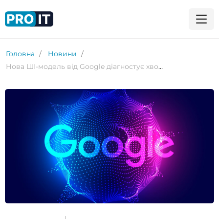
Головна
Новини
Нова ШІ-модель від Google діагностує хвороби дихальних шляхів