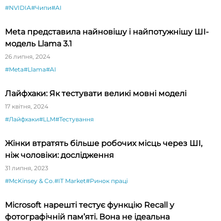
#NVIDIA
#Чипи
#AI
Meta представила найновішу і найпотужнішу ШІ-
модель Llama 3.1
26 липня, 2024
#Meta
#Llama
#AI
Лайфхаки: Як тестувати великі мовні моделі
17 квітня, 2024
#Лайфхаки
#LLM
#Тестування
Жінки втратять більше робочих місць через ШІ,
ніж чоловіки: дослідження
31 липня, 2023
#McKinsey & Co.
#IT Market
#Ринок праці
Microsoft нарешті тестує функцію Recall у
фотографічній пам’яті. Вона не ідеальна