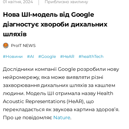
01 квітня, 2024
Приблизно хвилину
Нова ШІ-модель від Google
діагностує хвороби дихальних
шляхів
ProIT NEWS
#Новини
#AI
#Google
#HeAR
#healthTech
Дослідники компанії Google розробили нову
нейромережу, яка може виявляти різні
захворювання дихальних шляхів за кашлем
людини. Модель ШІ отримала назву Health
Acoustic Representations (HeAR), що
перекладається як звукова картина здоров’я.
Про це повідомляє
Nature
.