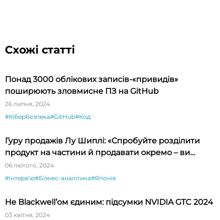
Схожі статті
Понад 3000 облікових записів-«привидів»
поширюють зловмисне ПЗ на GitHub
26 липня, 2024
#Кібербезпека
#GitHub
#Код
Гуру продажів Лу Шиплі: «Спробуйте розділити
продукт на частини й продавати окремо – ви
будете вражені»
06 лютого, 2024
#Інтервʼю
#Бізнес-аналітика
#Японія
Не Blackwell’ом єдиним: підсумки NVIDIA GTC 2024
03 квітня, 2024