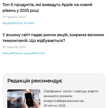
Топ-5 продуктів, які виведуть Apple на новий
рівень у 2025 році
23 грудня, 2024
#Apple
#Vision Pro
#AI
У всьому світі падає ринок акцій, зокрема великих
техкомпаній. Що відбувається?
05 серпня, 2024
#Акції
#Ринок праці
#NVIDIA
Редакція рекомендує
Лайфхаки: коли і навіщо варто
вмикати режим
енергозбереження на
смартфоні
29 квітня, 2026