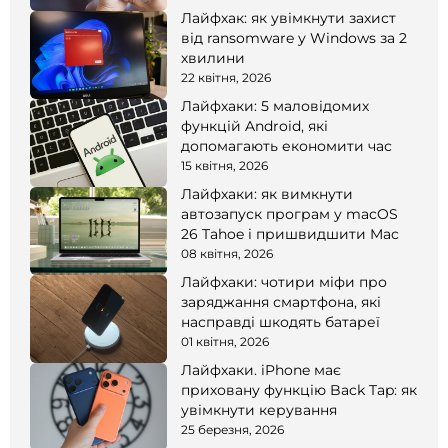
Лайфхак: як увімкнути захист
від ransomware у Windows за 2
хвилини
22 квітня, 2026
Лайфхаки: 5 маловідомих
функцій Android, які
допомагають економити час
15 квітня, 2026
Лайфхаки: як вимкнути
автозапуск програм у macOS
26 Tahoe і пришвидшити Mac
08 квітня, 2026
Лайфхаки: чотири міфи про
заряджання смартфона, які
насправді шкодять батареї
01 квітня, 2026
Лайфхаки. iPhone має
приховану функцію Back Tap: як
увімкнути керування
25 березня, 2026