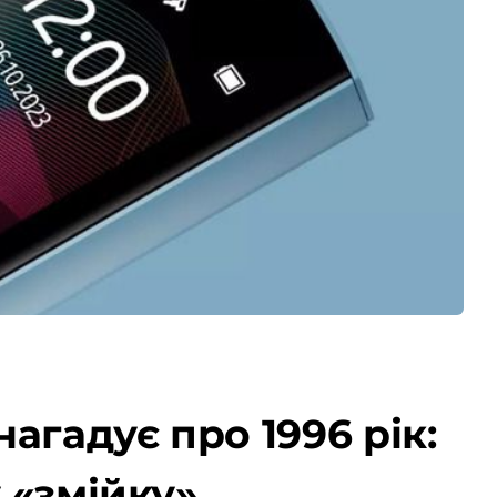
агадує про 1996 рік:
 «змійку»