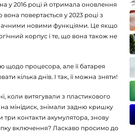
а у 2016 році й отримала оновлення
 вона повертається у 2023 році з
значними новими функціями. Це якщо
огічний корпус і те, що вона також не
ю щодо процесора, але її батарея
ти кілька днів. І так, її можна зняти!
ні, коли витягували з пластикового
 на мінідиск, знімали задню кришку
 три контакти акумулятора, знову
нопку включення? Ласкаво просимо до