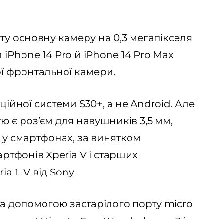
ту основну камеру на 0,3 мегапікселя
 iPhone 14 Pro й iPhone 14 Pro Max
ої фронтальної камери.
ійної системи S30+, а не Android. Але
 є роз’єм для навушників 3,5 мм,
я у смартфонах, за винятком
тфонів Xperia V і старших
 1 IV від Sony.
а допомогою застарілого порту micro