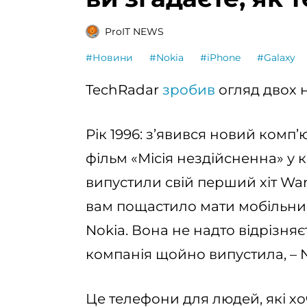
ProIT NEWS
#Новини
#Nokia
#iPhone
#Galaxy
TechRadar
зробив
огляд двох 
Рік 1996: з’явився новий комп
фільм «Місія нездійсненна» у к
випустили свій перший хіт Wan
вам пощастило мати мобільний
Nokia. Вона не надто відрізняє
компанія щойно випустила, – Nok
Це телефони для людей, які хо