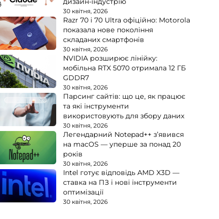
дизайн-індустрію
30 квітня, 2026
Razr 70 і 70 Ultra офіційно: Motorola
показала нове покоління
складаних смартфонів
30 квітня, 2026
NVIDIA розширює лінійку:
мобільна RTX 5070 отримала 12 ГБ
GDDR7
30 квітня, 2026
Парсинг сайтів: що це, як працює
та які інструменти
використовують для збору даних
30 квітня, 2026
Легендарний Notepad++ з’явився
на macOS — уперше за понад 20
років
30 квітня, 2026
Intel готує відповідь AMD X3D —
ставка на ПЗ і нові інструменти
оптимізації
30 квітня, 2026