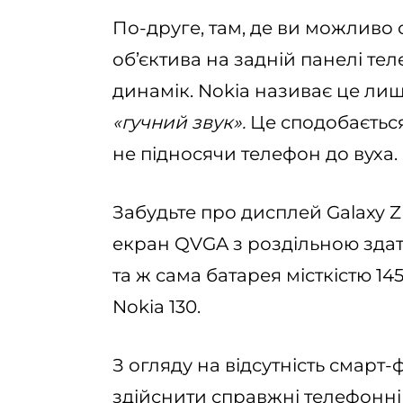
По-друге, там, де ви можливо 
об’єктива на задній панелі те
динамік. Nokia називає це ли
«гучний звук».
Це сподобається
не підносячи телефон до вуха.
Забудьте про дисплей Galaxy Z
екран QVGA з роздільною здатн
та ж сама батарея місткістю 1
Nokia 130.
З огляду на відсутність смарт-
здійснити справжні телефонні