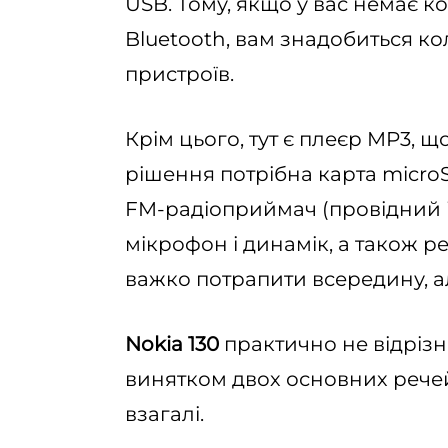
USB. Тому, якщо у вас немає к
Bluetooth, вам знадобиться ко
пристроїв.
Крім цього, тут є плеєр MP3, що
рішення потрібна карта microS
FM-радіоприймач (провідний 
мікрофон і динамік, а також р
важко потрапити всередину, а
Nokia 130
практично не відрізн
винятком двох основних речей
взагалі.