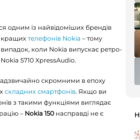
ься одним із найвідоміших брендів
найкращих
телефонів Nokia
– тому
випадок, коли Nokia випускає ретро-
Nokia 5710 XpressAudio.
я надзвичайно скромними в епоху
их
складних смартфонів
. Якщо ви
онів з такими функціями виглядає
 рацію –
Nokia 150
насправді не є
Н