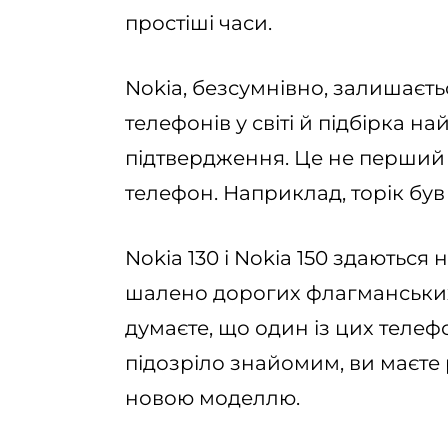
простіші часи.
Nokia, безсумнівно, залишаєт
телефонів у світі й підбірка 
підтвердження. Це не перший 
телефон. Наприклад, торік був 
Nokia 130 і Nokia 150 здаютьс
шалено дорогих флагманськ
думаєте, що один із цих телеф
підозріло знайомим, ви маєте
новою моделлю.