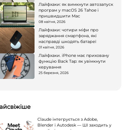
Лайфхаки: як вимкнути автозапуск
програм у macOS 26 Tahoe і
пришвидшити Mac
08 квітня, 2026
Лайфхаки: чотири міфи про
заряджання смартфона, які
насправді шкодять батареї
01 квітня, 2026
Лайфхаки. iPhone має приховану
функцію Back Tap: як увімкнути
керування
25 березня, 2026
айсвіжіше
Claude інтегрується з Adobe,
Blender і Autodesk — ШІ заходить у