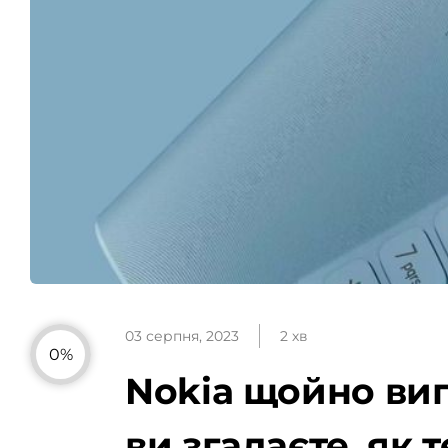
03 серпня, 2023
2 хв
0%
Nokia щойно вип
ви згадаєте, як 