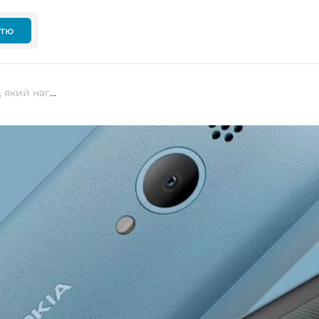
ттю
Nokia щойно випустила телефон, який нагадує про 1996 рік: ви згадаєте, як телефонувати та грати у «змійку»