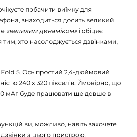
очікуєте побачити виїмку для
лефона, знаходиться досить великий
ше
«великим динаміком»
і обіцяє
 тим, хто насолоджується дзвінками,
 Fold 5. Ось простий 2,4-дюймовий
істю 240 х 320 пікселів. Ймовірно, що
450 мАг буде працювати ще довше в
функцій ви, можливо, навіть захочете
 дзвінки з цього пристрою.