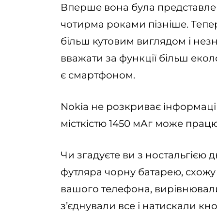
Вперше вона була представлен
чотирма роками пізніше. Тепер
більш кутовим виглядом і не
вважати за функції більш екол
є смартфоном.
Nokia не розкриває інформаці
місткістю 1450 мАг може працюва
Чи згадуєте ви з ностальгією д
футляра чорну батарею, схожу
вашого телефона, вирівнювали
з’єднували все і натискали к