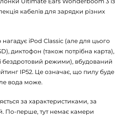
олонки Ultimate Ears Wonderboom 3 із
лекція кабелів для зарядки різних
 нагадує iPod Classic (але для цього
D), диктофон (також потрібна карта),
і бездротовий режими), вбудований
ейтинг IP52. Це означає, що пилу буде
ле вода може.
яється за характеристиками, за
. По-перше, тут немає камери