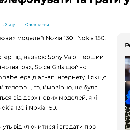
#Sony
#Оновлення
нових моделей Nokia
130 і Nokia 150.
Р
’ютер під назвою Sony Vaio, перший
інотеатрах, Spice Girls щойно
nabe, ера діал-ап інтернету. І якщо
 телефон, то, ймовірно, це була
ться від двох нових моделей, які
ia 130 і Nokia 150.
чуть відключитися і згадати про