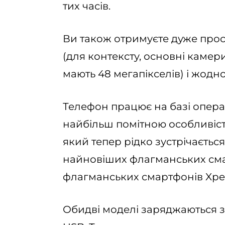
тих часів.
Ви також отримуєте дуже прос
(для контексту, основні камери
мають 48 мегапікселів) і жодн
Телефон працює на базі операц
найбільш помітною особливістю
який тепер рідко зустрічаєтьс
найновіших флагманських смар
флагманських смартфонів Xperia
Обидві моделі заряджаються з