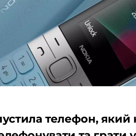
устила телефон, який н
телефонувати та грати у