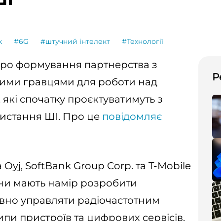
k
#6G
#штучний інтелект
#Технології
про формування партнерства з
Р
ими гравцями для роботи над
які спочатку проєктуватимуть з
истання ШІ. Про це
повідомляє
Oyj, SoftBank Group Corp. та T-Mobile
они мають намір розробити
ивно управляти радіочастотним
ипи пристроїв та цифрових сервісів,