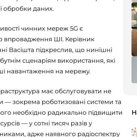
ї обробки даних.
ивості чинних мереж 5G є
 впровадження ШІ. Керівник
ні Васішта підкреслив, що нинішні
йбутнім сценаріям використання, які
ші навантаження на мережу.
фраструктура має обслуговувати не
и — зокрема роботизовані системи та
ього необхідно радикально підвищити
Н
рсів — у сотні тисяч разів у
никами, адже наявного радіоспектру