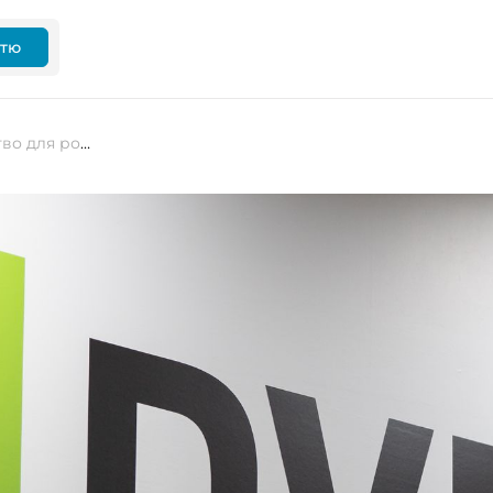
ттю
NVIDIA оголосила про партнерство для розвитку мереж 6G з орієнтацією на ШІ