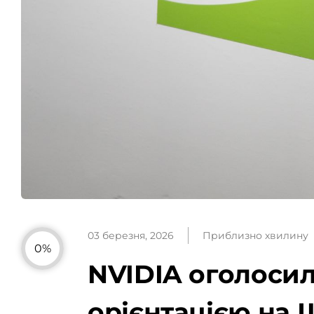
03 березня, 2026
Приблизно хвилину
0%
NVIDIA оголосил
орієнтацією на 