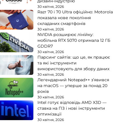
дизайн-індустрію
30 квітня, 2026
Razr 70 і 70 Ultra офіційно: Motorola
показала нове покоління
складаних смартфонів
30 квітня, 2026
NVIDIA розширює лінійку:
мобільна RTX 5070 отримала 12 ГБ
GDDR7
30 квітня, 2026
Парсинг сайтів: що це, як працює
та які інструменти
використовують для збору даних
30 квітня, 2026
Легендарний Notepad++ з’явився
на macOS — уперше за понад 20
років
30 квітня, 2026
Intel готує відповідь AMD X3D —
ставка на ПЗ і нові інструменти
оптимізації
30 квітня, 2026