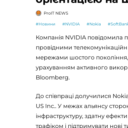
ProIT NEWS
#Новини
#NVIDIA
#Nokia
#SoftBan
Компанія NVIDIA повідомила 
провідними телекомунікаційн
мережами шостого покоління, 
урахуванням активного викор
Bloomberg.
До співпраці долучилися Nokia 
US Inc.. У межах альянсу стор
інфраструктуру, здатну ефект
трафіком і підтримувати нові т