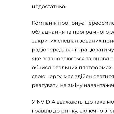
недостатньо.
Компанія пропонує переосмис
обладнання та програмного за
закритих спеціалізованих прис
радіопередавачі працюватимут
яке встановлюється та оновлю
обчислювальних платформах. 
свою чергу, має здійснюватис
реагувати на зміну навантажен
У NVIDIA вважають, що така м
гравців до ринку, включно зі 