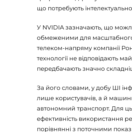
що потребують інтелектуально
У NVIDIA зазначають, що можл
обмеженими для масштабного
телеком-напряму компанії Рон
технології не відповідають ма
передбачають значно складні
За його словами, у добу ШІ ін
лише користувачів, а й машин
автономний транспорт. Для ц
ефективність використання ресу
порівнянні з поточними показ