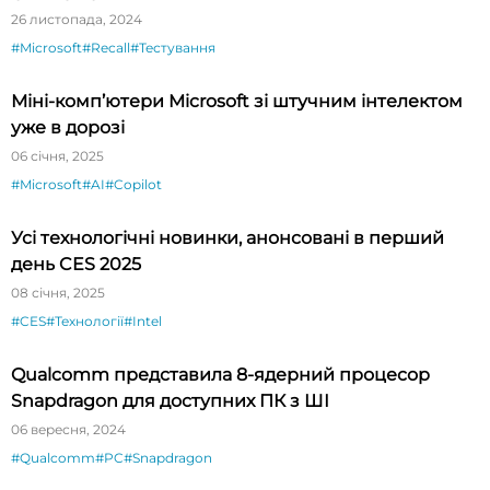
26 листопада, 2024
#Microsoft
#Recall
#Тестування
Міні-комп’ютери Microsoft зі штучним інтелектом
уже в дорозі
06 січня, 2025
#Microsoft
#AI
#Copilot
Усі технологічні новинки, анонсовані в перший
день CES 2025
08 січня, 2025
#CES
#Технології
#Intel
Qualcomm представила 8-ядерний процесор
Snapdragon для доступних ПК з ШІ
06 вересня, 2024
#Qualcomm
#PC
#Snapdragon