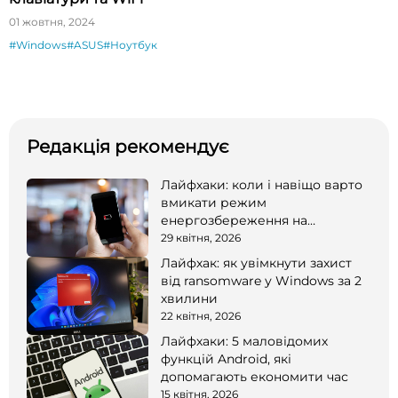
01 жовтня, 2024
#Windows
#ASUS
#Ноутбук
Редакція рекомендує
Лайфхаки: коли і навіщо варто
вмикати режим
енергозбереження на
смартфоні
29 квітня, 2026
Лайфхак: як увімкнути захист
від ransomware у Windows за 2
хвилини
22 квітня, 2026
Лайфхаки: 5 маловідомих
функцій Android, які
допомагають економити час
15 квітня, 2026