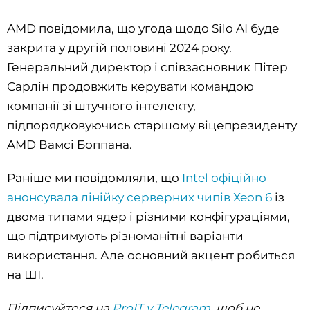
AMD повідомила, що угода щодо Silo AI буде
закрита у другій половині 2024 року.
Генеральний директор і співзасновник Пітер
Сарлін продовжить керувати командою
компанії зі штучного інтелекту,
підпорядковуючись старшому віцепрезиденту
AMD Вамсі Боппана.
Раніше ми повідомляли, що
Intel офіційно
анонсувала лінійку серверних чипів Xeon 6
із
двома типами ядер і різними конфігураціями,
що підтримують різноманітні варіанти
використання. Але основний акцент робиться
на ШІ.
Підписуйтеся на
ProIT у Telegram
, щоб не