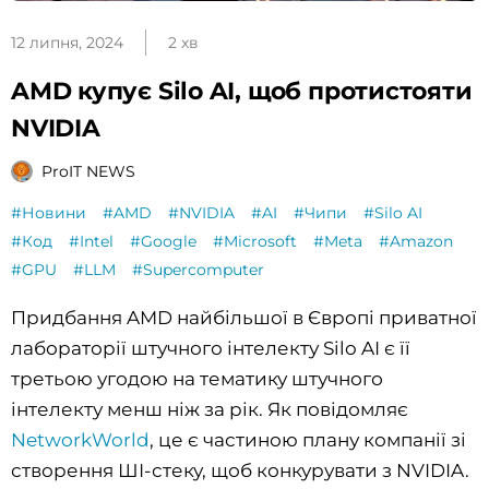
12 липня, 2024
2 хв
AMD купує Silo AI, щоб протистояти
NVIDIA
ProIT NEWS
#Новини
#AMD
#NVIDIA
#AI
#Чипи
#Silo AI
#Код
#Intel
#Google
#Microsoft
#Meta
#Amazon
#GPU
#LLM
#Supercomputer
Придбання AMD найбільшої в Європі приватної
лабораторії штучного інтелекту Silo AI є її
третьою угодою на тематику штучного
інтелекту менш ніж за рік. Як повідомляє
NetworkWorld
, це є частиною плану компанії зі
створення ШІ-стеку, щоб конкурувати з NVIDIA.