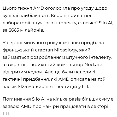
Цього тижня AMD оголосила про угоду щодо
купівлі найбільшої в Європі приватної
лабораторії штучного інтелекту, фінської Silo AI,
за $665 мільйонів.
У серпні минулого року компанія придбала
французький стартап Mipsology, який
займається розробленням штучного інтелекту,
а в жовтні — крихітний компілятор Nod.ai з
відкритим кодом. Але це були невеликі
тактичні придбання, які AMD описала на той
час як $125 мільйонів інвестицій у ШІ.
Поглинання Silo AI на кілька разів більшу суму є
заявою AMD про наміри працювати в секторі
ШІ.