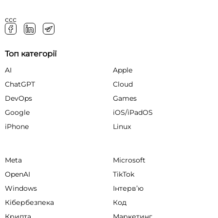
ссс
Топ категорії
AI
Apple
ChatGPT
Cloud
DevOps
Games
Google
iOS/iPadOS
iPhone
Linux
Meta
Microsoft
OpenAI
TikTok
Windows
Інтервʼю
Кібербезпека
Код
Крипта
Маркетинг