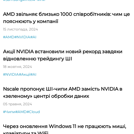
AMD звільняє близько 1000 співробітників: чим це
пояснюють у компанії
15 листопада, 2024
#AMD
#NVIDIA
#AI
Акції NVIDIA встановили новий рекорд завдяки
відновленню трейдингу ШІ
18 жовтня, 2024
#NVIDIA
#Акції
#AI
Nscale пропонує ШІ-чипи AMD замість NVIDIA в
«зеленому» центрі обробки даних
05 травня, 2024
#Чипи
#AMD
#Cloud
Через оновлення Windows 11 не працюють миші,
клавіатури та WiFi