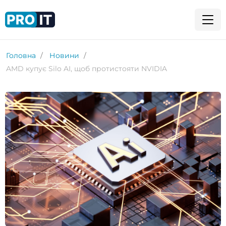
Головна
Новини
AMD купує Silo AI, щоб протистояти NVIDIA