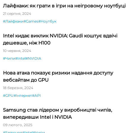
Лайфхаки: як грати в ігри на неігровому ноутбуці
21 серпня, 2024
#Лайфхаки
#Games
#Ноутбук
Intel кидає виклик NVIDIA: Gaudi коштує вдвічі
дешевше, ніж H100
10 червня, 2024
#Чипи
#Intel
#NVIDIA
Нова атака показує ризики надання доступу
вебсайтам до GPU
18 березня, 2024
#GPU
#Інтернет
#API
Samsung став лідером у виробництві чипів,
випередивши Intel і NVIDIA
09 лютого, 2025
#Samsung
#Intel
#Чипи