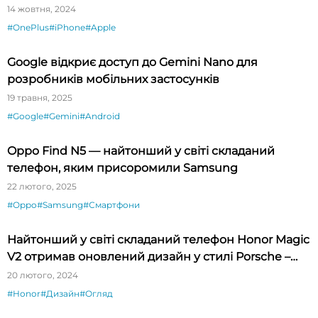
14 жовтня, 2024
#OnePlus
#iPhone
#Apple
Google відкриє доступ до Gemini Nano для
розробників мобільних застосунків
19 травня, 2025
#Google
#Gemini
#Android
Oppo Find N5 — найтонший у світі складаний
телефон, яким присоромили Samsung
22 лютого, 2025
#Oppo
#Samsung
#Смартфони
Найтонший у світі складаний телефон Honor Magic
V2 отримав оновлений дизайн у стилі Porsche –
огляд
20 лютого, 2024
#Honor
#Дизайн
#Огляд