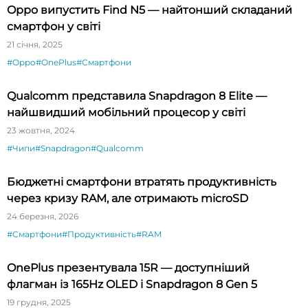
Oppo випустить Find N5 — найтонший складаний
смартфон у світі
21 січня, 2025
#Oppo
#OnePlus
#Смартфони
Qualcomm представила Snapdragon 8 Elite —
найшвидший мобільний процесор у світі
23 жовтня, 2024
#Чипи
#Snapdragon
#Qualcomm
Бюджетні смартфони втратять продуктивність
через кризу RAM, але отримають microSD
24 березня, 2026
#Смартфони
#Продуктивність
#RAM
OnePlus презентувала 15R — доступніший
флагман із 165Hz OLED і Snapdragon 8 Gen 5
19 грудня, 2025