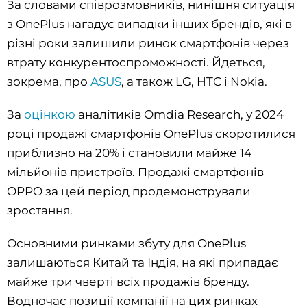
За словами співрозмовників, нинішня ситуація
з OnePlus нагадує випадки інших брендів, які в
різні роки залишили ринок смартфонів через
втрату конкурентоспроможності. Йдеться,
зокрема, про
ASUS
, а також LG, HTC і Nokia.
За
оцінкою
аналітиків Omdia Research, у 2024
році продажі смартфонів OnePlus скоротилися
приблизно на 20% і становили майже 14
мільйонів пристроїв. Продажі смартфонів
OPPO за цей період продемонстрували
зростання.
Основними ринками збуту для OnePlus
залишаються Китай та Індія, на які припадає
майже три чверті всіх продажів бренду.
Водночас позиції компанії на цих ринках