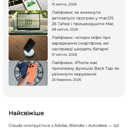
15 квітня, 2026
Лайфхаки: як вимкнути
автозапуск програм у macOS
26 Tahoe і пришвидшити Mac
08 квітня, 2026
Лайфхаки: чотири міфи про
заряджання смартфона, які
насправді шкодять батареї
01 квітня, 2026
Лайфхаки. iPhone має
приховану функцію Back Tap: як
увімкнути керування
25 березня, 2026
Найсвіжіше
Claude інтегрується з Adobe, Blender і Autodesk — ШІ