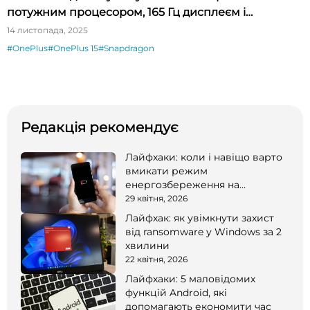
потужним процесором, 165 Гц дисплеєм і
зарядкою 120 Вт
14 листопада, 2025
#OnePlus
#OnePlus 15
#Snapdragon
Редакція рекомендує
Лайфхаки: коли і навіщо варто
вмикати режим
енергозбереження на
смартфоні
29 квітня, 2026
Лайфхак: як увімкнути захист
від ransomware у Windows за 2
хвилини
22 квітня, 2026
Лайфхаки: 5 маловідомих
функцій Android, які
допомагають економити час