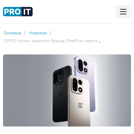
Головна
Новини
OPPO може закрити бренд OnePlus через різке зменшення продажів