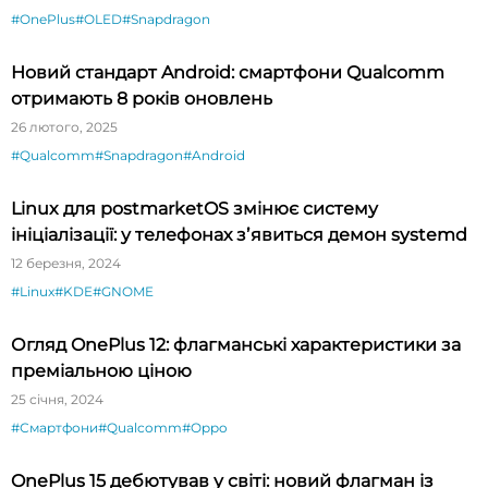
#OnePlus
#OLED
#Snapdragon
Новий стандарт Android: смартфони Qualcomm
отримають 8 років оновлень
26 лютого, 2025
#Qualcomm
#Snapdragon
#Android
Linux для postmarketOS змінює систему
ініціалізації: у телефонах зʼявиться демон systemd
12 березня, 2024
#Linux
#KDE
#GNOME
Огляд OnePlus 12: флагманські характеристики за
преміальною ціною
25 січня, 2024
#Смартфони
#Qualcomm
#Oppo
OnePlus 15 дебютував у світі: новий флагман із