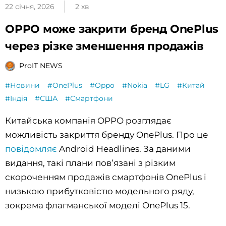
22 січня, 2026
2 хв
OPPO може закрити бренд OnePlus
через різке зменшення продажів
ProIT NEWS
#Новини
#OnePlus
#Oppo
#Nokia
#LG
#Китай
#Індія
#США
#Смартфони
Китайська компанія OPPO розглядає
можливість закриття бренду OnePlus. Про це
повідомляє
Android Headlines. За даними
видання, такі плани пов’язані з різким
скороченням продажів смартфонів OnePlus і
низькою прибутковістю модельного ряду,
зокрема флагманської моделі OnePlus 15.