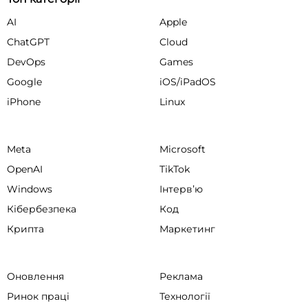
AI
Apple
ChatGPT
Cloud
DevOps
Games
Google
iOS/iPadOS
iPhone
Linux
Meta
Microsoft
OpenAI
TikTok
Windows
Інтервʼю
Кібербезпека
Код
Крипта
Маркетинг
Оновлення
Реклама
Ринок праці
Технології