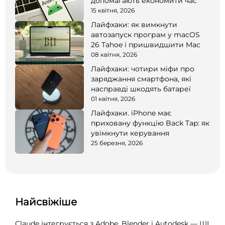
допомагають економити час
15 квітня, 2026
Лайфхаки: як вимкнути
автозапуск програм у macOS
26 Tahoe і пришвидшити Mac
08 квітня, 2026
Лайфхаки: чотири міфи про
заряджання смартфона, які
насправді шкодять батареї
01 квітня, 2026
Лайфхаки. iPhone має
приховану функцію Back Tap: як
увімкнути керування
25 березня, 2026
Найсвіжіше
Claude інтегрується з Adobe, Blender і Autodesk — ШІ