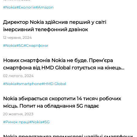
#Nokia
#Екологія
#Amazon
Директор Nokia здійснив перший у світі
імерсивний телефонний дзвінок
12 червня, 2024
#Nokia
#5G
#Смартфони
Нових смартфонів Nokia не буде. Прем’єра
смартфона від HMD Global готується на кінець
лютого
02 лютого, 2024
#Nokia
#smartphone
#HMD Global
Nokia збирається скоротити 14 тисяч робочих
місць. Попит на обладнання 5G падає
20 жовтня, 2023
#Ринок праці
#Nokia
#5G
Nokia представила промислові надійні смартфони