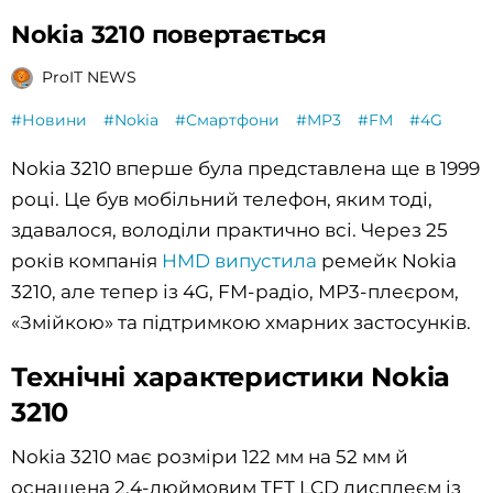
Nokia 3210 повертається
ProIT NEWS
#Новини
#Nokia
#Смартфони
#MP3
#FM
#4G
Nokia 3210 вперше була представлена ​​ще в 1999
році. Це був мобільний телефон, яким тоді,
здавалося, володіли практично всі. Через 25
років компанія
HMD випустила
ремейк Nokia
3210, але тепер із 4G, FM-радіо, MP3-плеєром,
«Змійкою» та підтримкою хмарних застосунків.
Технічні характеристики Nokia
3210
Nokia 3210 має розміри 122 мм на 52 мм й
оснащена 2,4-дюймовим TFT LCD дисплеєм із