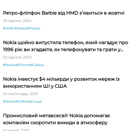
Ретро-фліпфон Barbie від HMD зʼявиться в жовтні
29 серпня, 2024
#HMD
#Nokia
#Ретро
Nokia щойно випустила телефон, який нагадує про
1996 рік: ви згадаєте, як телефонувати та грати у
«змійку»
03 серпня, 2023
#Nokia
#iPhone
#Galaxy
Nokia інвестує $4 мільярди у розвиток мереж із
використанням ШІ у США
24 листопада, 2025
#Nokia
#AI
#Інвестиції
Промисловий метавсесвіт Nokia допомагає
компаніям скоротити викиди в атмосферу
10 липня, 2023