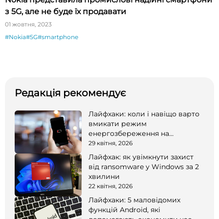
з 5G, але не буде їх продавати
01 жовтня, 2023
#Nokia
#5G
#smartphone
Редакція рекомендує
Лайфхаки: коли і навіщо варто
вмикати режим
енергозбереження на
смартфоні
29 квітня, 2026
Лайфхак: як увімкнути захист
від ransomware у Windows за 2
хвилини
22 квітня, 2026
Лайфхаки: 5 маловідомих
функцій Android, які