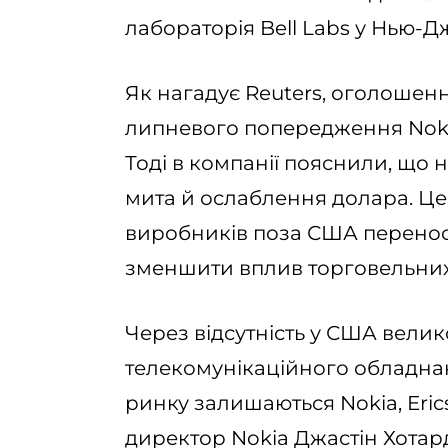
лабораторія Bell Labs у Нью-Д
Як нагадує Reuters, оголошенн
липневого попередження Noki
Тоді в компанії пояснили, що н
мита й ослаблення долара. Це
виробників поза США перенос
зменшити вплив торговельни
Через відсутність у США вели
телекомунікаційного обладн
ринку залишаються Nokia, Eri
директор Nokia Джастін Хотар