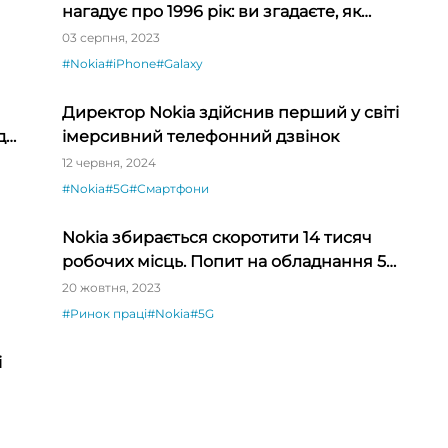
нагадує про 1996 рік: ви згадаєте, як
телефонувати та грати у «змійку»
03 серпня, 2023
#Nokia
#iPhone
#Galaxy
Директор Nokia здійснив перший у світі
ди
імерсивний телефонний дзвінок
12 червня, 2024
#Nokia
#5G
#Смартфони
Nokia збирається скоротити 14 тисяч
робочих місць. Попит на обладнання 5G
падає
20 жовтня, 2023
#Ринок праці
#Nokia
#5G
і