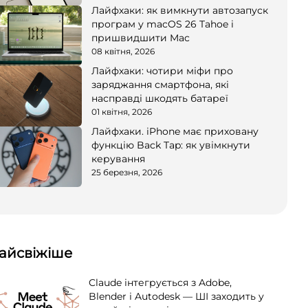
Лайфхаки: як вимкнути автозапуск
програм у macOS 26 Tahoe і
пришвидшити Mac
08 квітня, 2026
Лайфхаки: чотири міфи про
заряджання смартфона, які
насправді шкодять батареї
01 квітня, 2026
Лайфхаки. iPhone має приховану
функцію Back Tap: як увімкнути
керування
25 березня, 2026
айсвіжіше
Claude інтегрується з Adobe,
Blender і Autodesk — ШІ заходить у