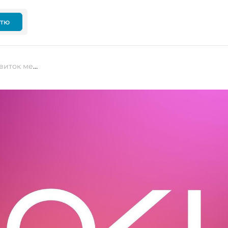
ттю
Nokia інвестує $4 мільярди у розвиток мереж із використанням ШІ у США