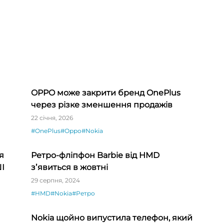
OPPO може закрити бренд OnePlus
через різке зменшення продажів
22 січня, 2026
#OnePlus
#Oppo
#Nokia
я
Ретро-фліпфон Barbie від HMD
ШІ
зʼявиться в жовтні
29 серпня, 2024
#HMD
#Nokia
#Ретро
Nokia щойно випустила телефон, який