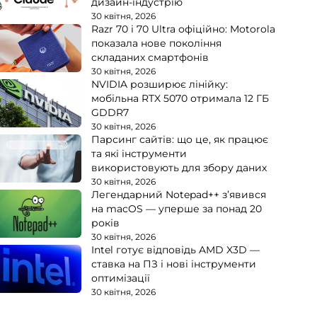
дизайн-індустрію
30 квітня, 2026
Razr 70 і 70 Ultra офіційно: Motorola
показала нове покоління
складаних смартфонів
30 квітня, 2026
NVIDIA розширює лінійку:
мобільна RTX 5070 отримала 12 ГБ
GDDR7
30 квітня, 2026
Парсинг сайтів: що це, як працює
та які інструменти
використовують для збору даних
30 квітня, 2026
Легендарний Notepad++ з’явився
на macOS — уперше за понад 20
років
30 квітня, 2026
Intel готує відповідь AMD X3D —
ставка на ПЗ і нові інструменти
оптимізації
30 квітня, 2026