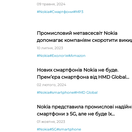
09 травня, 2024
#Nokia
#Смартфони
#MP3
Промисловий метавсесвіт Nokia
допомагає компаніям скоротити вики
в атмосферу
10 липня, 2023
#Nokia
#Екологія
#Amazon
Нових смартфонів Nokia не буде.
Прем’єра смартфона від HMD Global
готується на кінець лютого
02 лютого, 2024
#Nokia
#smartphone
#HMD Global
Nokia представила промислові надійн
смартфони з 5G, але не буде їх
продавати
01 жовтня, 2023
#Nokia
#5G
#smartphone