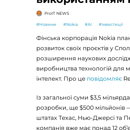
ProIT NEWS
#Новини
#Nokia
#AI
#Інвестиції
Фінська корпорація Nokia план
розвиток своїх проєктів у Сп
розширення наукових дослідж
виробництва технологій для м
інтелект. Про це
повідомляє
Re
Із загальної суми $3,5 мільяр
розробки, ще $500 мільйонів —
штатах Техас, Нью-Джерсі та П
компанія вже має понад 12 об’