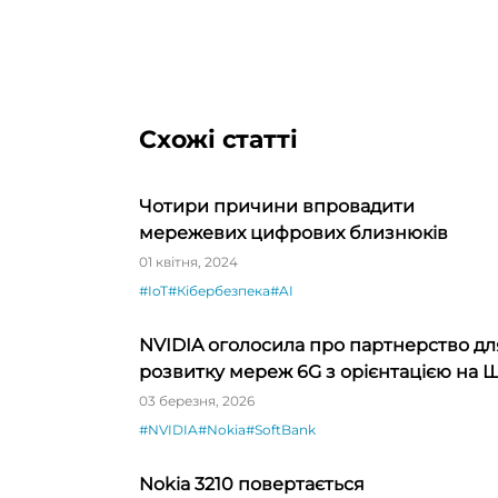
Схожі статті
Чотири причини впровадити
мережевих цифрових близнюків
01 квітня, 2024
#IoT
#Кібербезпека
#AI
NVIDIA оголосила про партнерство дл
розвитку мереж 6G з орієнтацією на 
03 березня, 2026
#NVIDIA
#Nokia
#SoftBank
Nokia 3210 повертається