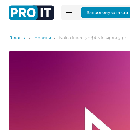
Запропонувати ста
Головна
Новини