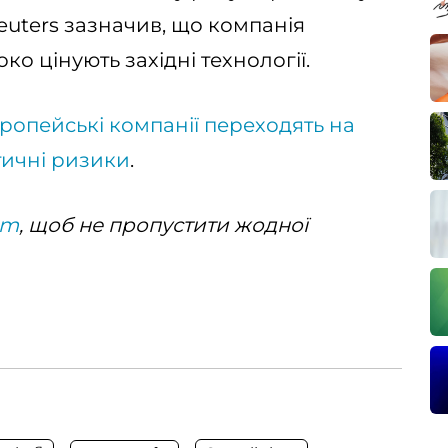
Reuters зазначив, що компанія
ко цінують західні технології.
ропейські компанії переходять на
тичні ризики
.
am
, щоб не пропустити жодної