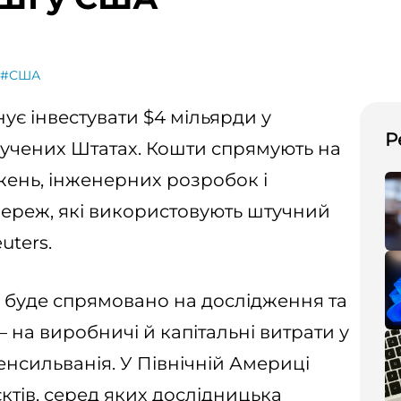
#США
ує інвестувати $4 мільярди у
Р
олучених Штатах. Кошти спрямують на
ень, інженерних розробок і
ереж, які використовують штучний
uters.
да буде спрямовано на дослідження та
 на виробничі й капітальні витрати у
енсильванія. У Північній Америці
єктів, серед яких дослідницька