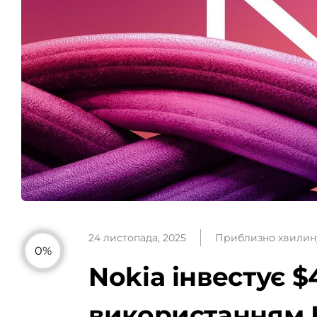
24 листопада, 2025
Приблизно хвилин
0%
Nokia інвестує $
використанням 