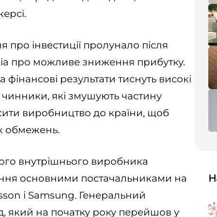
жерсі.
я про інвестиції пролунало після
a про можливе зниження прибутку.
а фінансові результати тиснуть високі
 чинники, які змушують частину
ити виробництво до країни, щоб
х обмежень.
кого внутрішнього виробника
ання основними постачальниками на
Н
csson і Samsung. Генеральний
д, який на початку року перейшов у