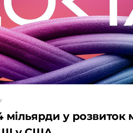
у
4 мільярди у розвиток 
ШІ у США