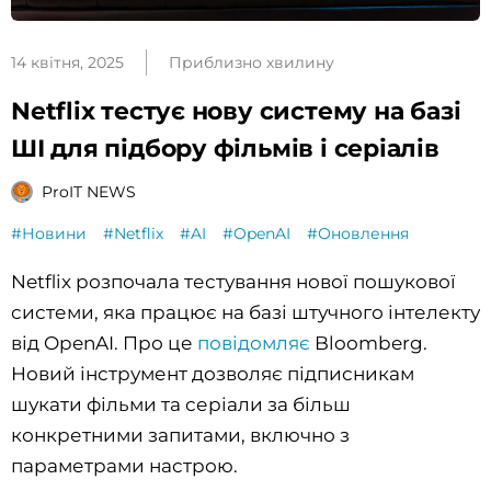
14 квітня, 2025
Приблизно хвилину
Netflix тестує нову систему на базі
ШІ для підбору фільмів і серіалів
ProIT NEWS
#Новини
#Netflix
#AI
#OpenAI
#Оновлення
Netflix розпочала тестування нової пошукової
системи, яка працює на базі штучного інтелекту
від OpenAI. Про це
повідомляє
Bloomberg.
Новий інструмент дозволяє підписникам
шукати фільми та серіали за більш
конкретними запитами, включно з
параметрами настрою.