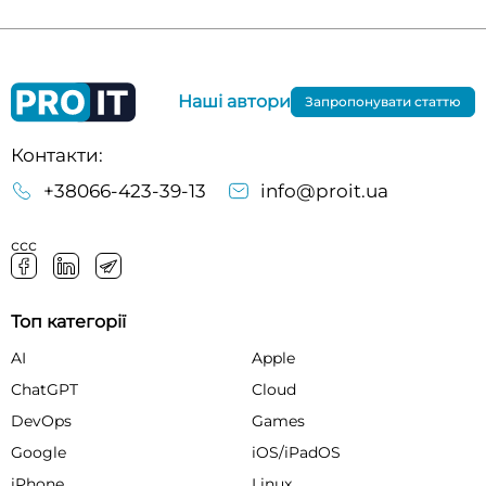
Наші автори
Запропонувати статтю
Контакти:
+38066-423-39-13
info@proit.ua
ссс
Топ категорії
AI
Apple
ChatGPT
Cloud
DevOps
Games
Google
iOS/iPadOS
iPhone
Linux