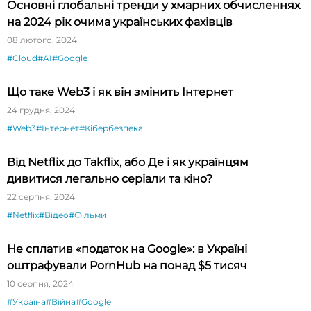
Основні глобальні тренди у хмарних обчисленнях
на 2024 рік очима українських фахівців
08 лютого, 2024
#Cloud
#AI
#Google
Що таке Web3 і як він змінить Інтернет
24 грудня, 2024
#Web3
#Інтернет
#Кібербезпека
Від Netflix до Takflix, або Де і як українцям
дивитися легально серіали та кіно?
22 серпня, 2024
#Netflix
#Відео
#Фільми
Не сплатив «податок на Google»: в Україні
оштрафували PornHub на понад $5 тисяч
10 серпня, 2024
#Україна
#Війна
#Google