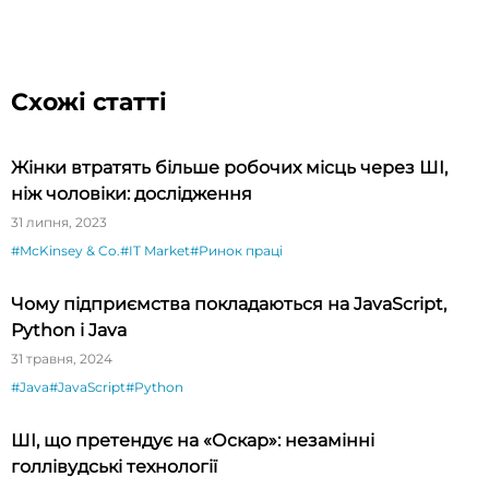
Схожі статті
Жінки втратять більше робочих місць через ШІ,
ніж чоловіки: дослідження
31 липня, 2023
#McKinsey & Co.
#IT Market
#Ринок праці
Чому підприємства покладаються на JavaScript,
Python і Java
31 травня, 2024
#Java
#JavaScript
#Python
ШІ, що претендує на «Оскар»: незамінні
голлівудські технології