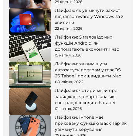
смартфоні
29 квітня, 2026
Лайфхак: як увімкнути захист
від ransomware у Windows за 2
хвилини
22 квітня, 2026
Лайфхаки: 5 маловідомих
функцій Android, які
допомагають економити час
15 квітня, 2026
Лайфхаки: як вимкнути
автозапуск програм у macOS
26 Tahoe і пришвидшити Mac
08 квітня, 2026
Лайфхаки: чотири міфи про
заряджання смартфона, які
насправді шкодять батареї
01 квітня, 2026
Лайфхаки. iPhone має
приховану функцію Back Tap: як
увімкнути керування
25 березня, 2026