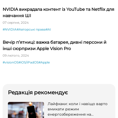
NVIDIA викрадала контент із YouTube та Netflix для
навчання ШІ
07 серпня, 2024
#NVIDIA
#Авторські права
#AI
Вечір п’ятниці: важка батарея, дивні персони й
інші сюрпризи Apple Vision Pro
09 лютого, 2024
#visionOS
#iOS/iPadOS
#Apple
Редакція рекомендує
Лайфхаки: коли і навіщо варто
вмикати режим
енергозбереження на