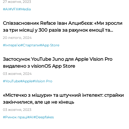
27 жовтня, 2023
#AI
#VFX
#Media
Співзасновник Reface Іван Алцибєєв: «Ми зросли
за три місяці у 300 разів за рахунок емоції та
новизни»
20 лютого, 2024
#Інтервʼю
#Стартапи
#App Store
Застосунок YouTube Juno для Apple Vision Pro
видалено з visionOS App Store
03 жовтня, 2024
#YouTube
#Apple
#Vision Pro
«Містечко з мішури» та штучний інтелект: страйки
закінчилися, але це не кінець
03 жовтня, 2023
#Ринок праці
#AI
#Deepfakes