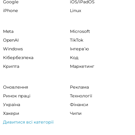
Google
iOS/iPadOS
iPhone
Linux
Meta
Microsoft
OpenAI
TikTok
Windows
Інтервʼю
Кібербезпека
Код
Крипта
Маркетинг
Оновлення
Реклама
Ринок праці
Технології
Україна
Фінанси
Хакери
Чипи
Дивитися всі категорії