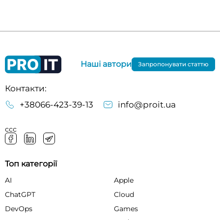
Наші автори
Запропонувати статтю
Контакти:
+38066-423-39-13
info@proit.ua
ссс
Топ категорії
AI
Apple
ChatGPT
Cloud
DevOps
Games