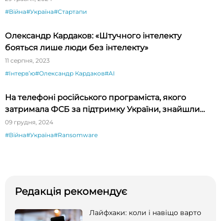
#Війна
#Україна
#Стартапи
Олександр Кардаков: «Штучного інтелекту
бояться лише люди без інтелекту»
11 серпня, 2023
#Інтервʼю
#Олександр Кардаков
#AI
На телефоні російського програміста, якого
затримала ФСБ за підтримку України, знайшли
нову шпигунську програму для Android
09 грудня, 2024
#Війна
#Україна
#Ransomware
Редакція рекомендує
Лайфхаки: коли і навіщо варто