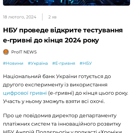
18 лютого, 2024
2 хв
НБУ проведе відкрите тестування
е-гривні до кінця 2024 року
ProIT NEWS
#Новини
#Україна
#Е-гривня
#НБУ
Національний банк України готується до
другого експерименту із використання
цифрової гривні
(е-гривні) до кінця цього року.
Участь у ньому зможуть взяти всі охочі.
Про це повідомив директор департаменту
платіжних систем та інноваційного розвитку
НБУ Андрій Поддєрьогін у подкасті «Хроніки