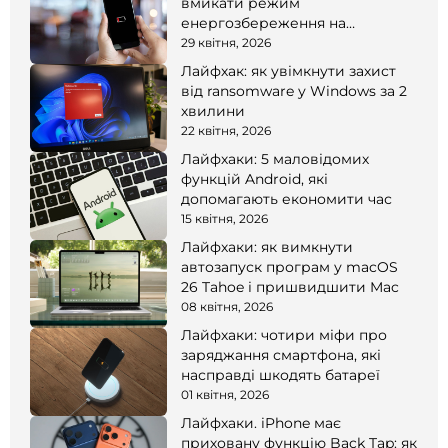
вмикати режим
енергозбереження на
смартфоні
29 квітня, 2026
Лайфхак: як увімкнути захист
від ransomware у Windows за 2
хвилини
22 квітня, 2026
Лайфхаки: 5 маловідомих
функцій Android, які
допомагають економити час
15 квітня, 2026
Лайфхаки: як вимкнути
автозапуск програм у macOS
26 Tahoe і пришвидшити Mac
08 квітня, 2026
Лайфхаки: чотири міфи про
заряджання смартфона, які
насправді шкодять батареї
01 квітня, 2026
Лайфхаки. iPhone має
приховану функцію Back Tap: як