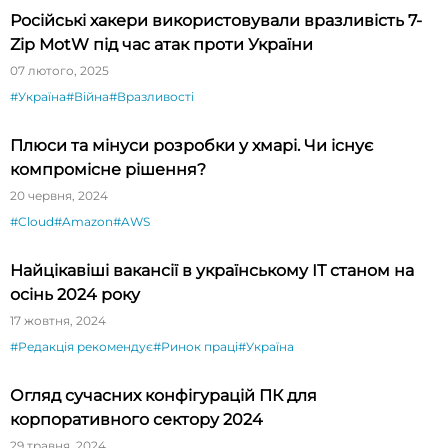
Російські хакери використовували вразливість 7-
Zip MotW під час атак проти України
07 лютого, 2025
#Україна
#Війна
#Вразливості
Плюси та мінуси розробки у хмарі. Чи існує
компромісне рішення?
20 червня, 2024
#Cloud
#Amazon
#AWS
Найцікавіші вакансії в українському ІТ станом на
осінь 2024 року
17 жовтня, 2024
#Редакція рекомендує
#Ринок праці
#Україна
Огляд сучасних конфігурацій ПК для
корпоративного сектору 2024
29 травня, 2024