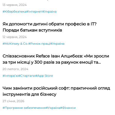
13 червня, 2024
#Кібербезпека
#Інтернет
#Україна
Як допомогти дитині обрати професію в ІТ?
Поради батькам вступників
12 червня, 2024
#McKinsey & Co.
#Ринок праці
#Україна
Співзасновник Reface Іван Алцибєєв: «Ми зросли
за три місяці у 300 разів за рахунок емоції та
новизни»
20 лютого, 2024
#Інтервʼю
#Стартапи
#App Store
Чим замінити російський софт: практичний огляд
інструментів для бізнесу
27 січня, 2026
#Програмне забезпечення
#Україна
#Фінанси