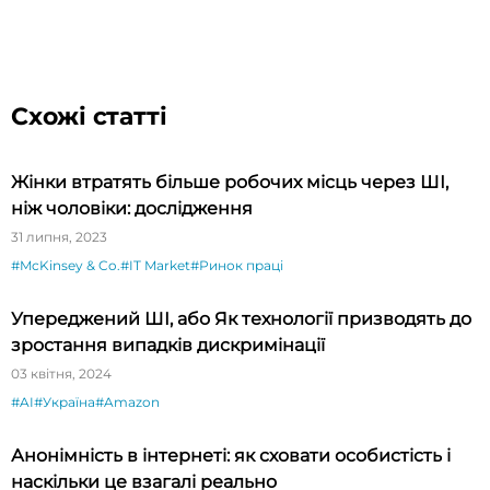
Схожі статті
Жінки втратять більше робочих місць через ШІ,
ніж чоловіки: дослідження
31 липня, 2023
#McKinsey & Co.
#IT Market
#Ринок праці
Упереджений ШІ, або Як технології призводять до
зростання випадків дискримінації
03 квітня, 2024
#AI
#Україна
#Amazon
Анонімність в інтернеті: як сховати особистість і
наскільки це взагалі реально