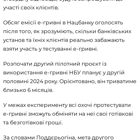
участі своїх клієнтів.
Обсяг емісії е-гривні в Нацбанку оголосять
після того, як зрозуміють, скільки банківських
установ та їхніх клієнтів реально забажають
взяти участь у тестуванні е-гривні.
Розпочати другий пілотний проєкт із
використання е-гривні НБУ планує у другій
половині 2024 року. Орієнтовано, він триватиме
близько 6 місяців.
У межах експерименту всі охочі протестувати
е-гривні зможуть обміняти на неї свої готівкові
та безготівкові гроші.
За словами Поддєрьогіна, мета другого