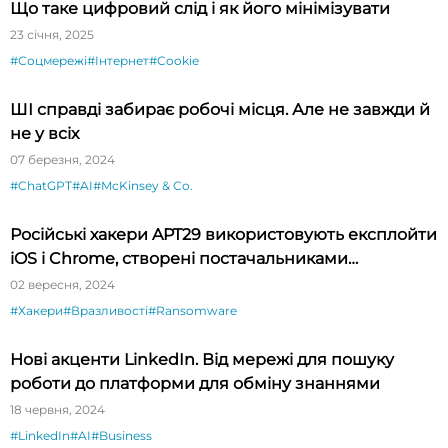
Що таке цифровий слід і як його мінімізувати
23 січня, 2025
#Соцмережі
#Інтернет
#Cookie
ШІ справді забирає робочі місця. Але не завжди й
не у всіх
07 березня, 2024
#ChatGPT
#AI
#McKinsey & Co.
Російські хакери APT29 використовують експлойти
iOS і Chrome, створені постачальниками
шпигунського ПЗ
02 вересня, 2024
#Хакери
#Вразливості
#Ransomware
Нові акценти LinkedIn. Від мережі для пошуку
роботи до платформи для обміну знаннями
18 червня, 2024
#LinkedIn
#AI
#Business