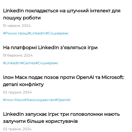
LinkedIn покладається на штучний інтелект для
пошуку роботи
15 червня, 2024
#Ринок праці
#LinkedIn
#Соцмережі
На платформі LinkedIn зʼявляться ігри
19 березня, 2024
#LinkedIn
#Games
#Соцмережі
Ілон Маск подає позов проти OpenAI та Microsoft:
деталі конфлікту
02 грудня, 2024
#Ілон Маск
#Законодавство
#OpenAI
LinkedIn запускає ігри: три головоломки мають
залучити більше користувачів
02 травня, 2024