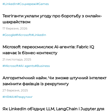
#LinkedIn
#Соцмережі
#Games
Техгіганти уклали угоду про боротьбу з онлайн-
шахрайством
17 березня, 2026
#Google
#Microsoft
#LinkedIn
Microsoft переосмислює AI-агентів: Fabric IQ
навчає їх бізнес-контексту
21 листопада, 2025
#Microsoft
#AI agents
#Business
Алгоритмічний найм. Чи зможе штучний інтелект
замінити фахівців із рекрутингу
27 березня, 2025
#HR
#AI
#Рекрутинг
Як LinkedIn об’єднує LLM, LangChain і Jupyter для