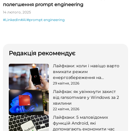
полегшення prompt engineering
14 лютого, 2025
#LinkedIn
#AI
#prompt engineering
Редакція рекомендує
Лайфхаки: коли і навіщо варто
вмикати режим
енергозбереження на
смартфоні
29 квітня, 2026
Лайфхак: як увімкнути захист
від ransomware у Windows за 2
хвилини
22 квітня, 2026
Лайфхаки: 5 маловідомих
функцій Android, які
допомагають економити час