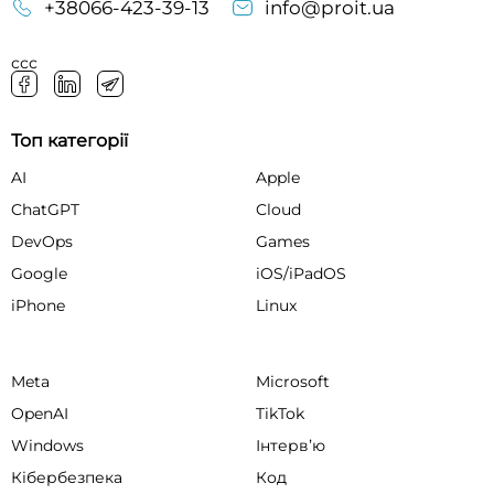
+38066-423-39-13
info@proit.ua
ссс
Топ категорії
AI
Apple
ChatGPT
Cloud
DevOps
Games
Google
iOS/iPadOS
iPhone
Linux
Meta
Microsoft
OpenAI
TikTok
Windows
Інтервʼю
Кібербезпека
Код