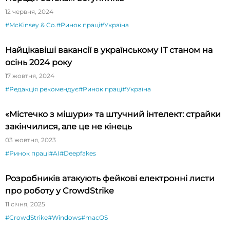
12 червня, 2024
#McKinsey & Co.
#Ринок праці
#Україна
Найцікавіші вакансії в українському ІТ станом на
осінь 2024 року
17 жовтня, 2024
#Редакція рекомендує
#Ринок праці
#Україна
«Містечко з мішури» та штучний інтелект: страйки
закінчилися, але це не кінець
03 жовтня, 2023
#Ринок праці
#AI
#Deepfakes
Розробників атакують фейкові електронні листи
про роботу у CrowdStrike
11 січня, 2025
#CrowdStrike
#Windows
#macOS