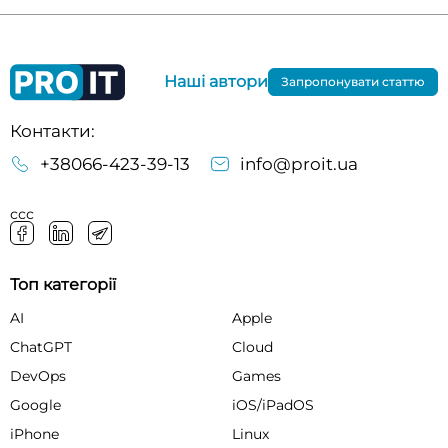
Наші автори
Запропонувати статтю
Контакти:
+38066-423-39-13
info@proit.ua
ссс
Топ категорії
AI
Apple
ChatGPT
Cloud
DevOps
Games
Google
iOS/iPadOS
iPhone
Linux