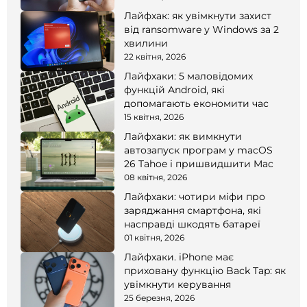
Лайфхак: як увімкнути захист
від ransomware у Windows за 2
хвилини
22 квітня, 2026
Лайфхаки: 5 маловідомих
функцій Android, які
допомагають економити час
15 квітня, 2026
Лайфхаки: як вимкнути
автозапуск програм у macOS
26 Tahoe і пришвидшити Mac
08 квітня, 2026
Лайфхаки: чотири міфи про
заряджання смартфона, які
насправді шкодять батареї
01 квітня, 2026
Лайфхаки. iPhone має
приховану функцію Back Tap: як
увімкнути керування
25 березня, 2026