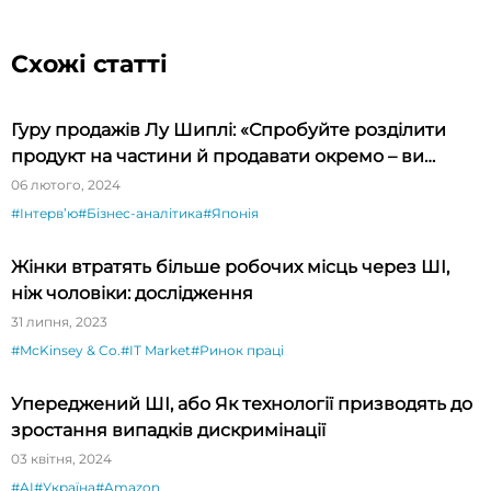
Схожі статті
Гуру продажів Лу Шиплі: «Спробуйте розділити
продукт на частини й продавати окремо – ви
будете вражені»
06 лютого, 2024
#Інтервʼю
#Бізнес-аналітика
#Японія
Жінки втратять більше робочих місць через ШІ,
ніж чоловіки: дослідження
31 липня, 2023
#McKinsey & Co.
#IT Market
#Ринок праці
Упереджений ШІ, або Як технології призводять до
зростання випадків дискримінації
03 квітня, 2024
#AI
#Україна
#Amazon