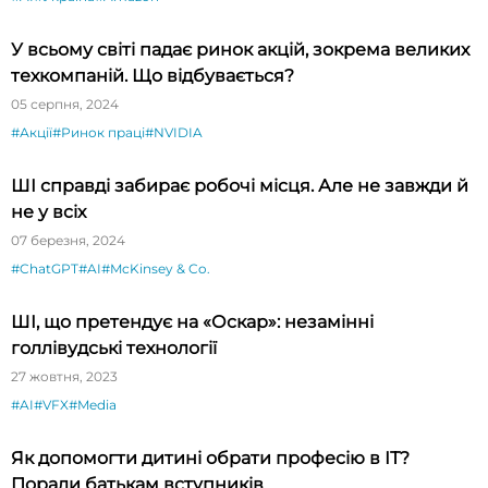
У всьому світі падає ринок акцій, зокрема великих
техкомпаній. Що відбувається?
05 серпня, 2024
#Акції
#Ринок праці
#NVIDIA
ШІ справді забирає робочі місця. Але не завжди й
не у всіх
07 березня, 2024
#ChatGPT
#AI
#McKinsey & Co.
ШІ, що претендує на «Оскар»: незамінні
голлівудські технології
27 жовтня, 2023
#AI
#VFX
#Media
Як допомогти дитині обрати професію в ІТ?
Поради батькам вступників