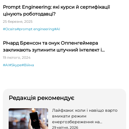
Prompt Engineering: які курси й сертифікації
цінують роботодавці?
25 березня, 2025
#Освіта
#prompt engineering
#AI
Річард Бренсон та онук Оппенгеймера
закликають зупинити штучний інтелект і
кліматичну катастрофу
19 лютого, 2024
#AI
#Skype
#Війна
Редакція рекомендує
Лайфхаки: коли і навіщо варто
вмикати режим
енергозбереження на
смартфоні
29 квітня, 2026