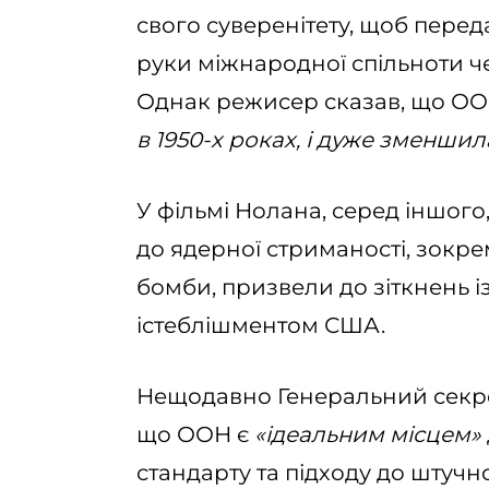
свого суверенітету, щоб пере
руки міжнародної спільноти ч
Однак режисер сказав, що О
в 1950-х роках, і дуже зменшил
У фільмі Нолана, серед іншог
до ядерної стриманості, зокр
бомби, призвели до зіткнень і
істеблішментом США.
Нещодавно Генеральний секре
що ООН є
«ідеальним місцем»
стандарту та підходу до штучно