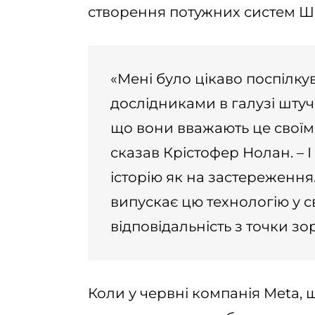
створення потужних систем ШІ
«Мені було цікаво поспілк
дослідниками в галузі штучн
що вони вважають це свої
сказав Крістофер Нолан. – 
історію як на застереження…
випускає цю технологію у сві
відповідальність з точки з
Коли у червні компанія Meta,