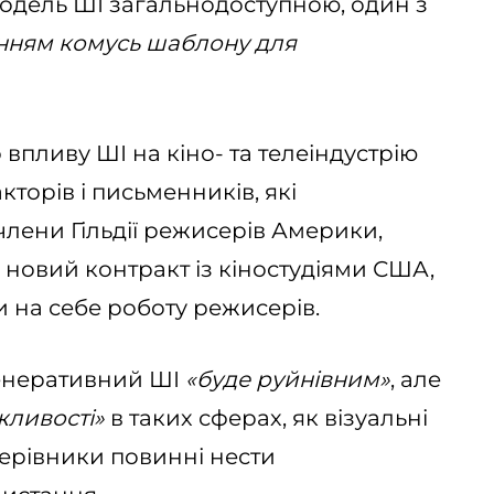
одель ШІ загальнодоступною, один з
нням комусь шаблону для
пливу ШІ на кіно- та телеіндустрію
кторів і письменників, які
члени Гільдії режисерів Америки,
новий контракт із кіностудіями США,
и на себе роботу режисерів.
генеративний ШІ
«буде руйнівним»
, але
жливості»
в таких сферах, як візуальні
керівники повинні нести