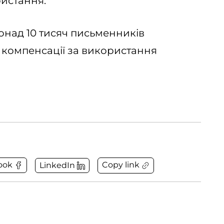
ристання.
понад 10 тисяч письменників
 компенсації за використання
Copy link
ook
LinkedIn