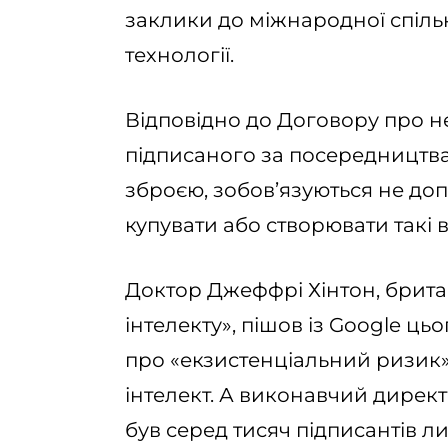
заклики до міжнародної спільн
технології.
Відповідно до Договору про н
підписаного за посередництва
зброєю, зобов’язуються не д
купувати або створювати такі в
Доктор Джеффрі Хінтон, брит
інтелекту», пішов із Google ць
про «екзистенціальний ризик
інтелект. А виконавчий директо
був серед тисяч підписантів л