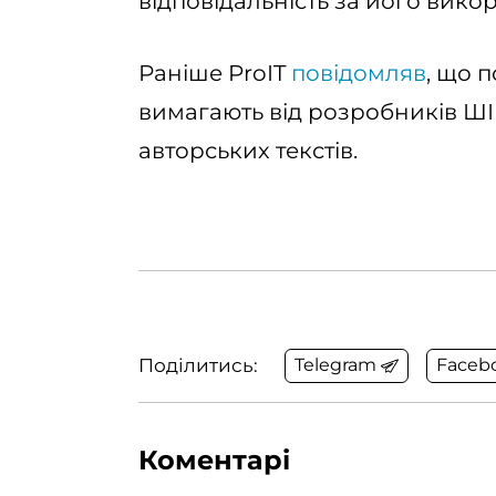
відповідальність за його вико
Раніше ProIT
повідомляв
, що 
вимагають від розробників ШІ
авторських текстів.
Поділитись:
Telegram
Faceb
Коментарі