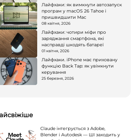
Лайфхаки: як вимкнути автозапуск
програм у macOS 26 Tahoe і
пришвидшити Mac
08 квітня, 2026
Лайфхаки: чотири міфи про
заряджання смартфона, які
насправді шкодять батареї
01 квітня, 2026
Лайфхаки. iPhone має приховану
функцію Back Tap: як увімкнути
керування
25 березня, 2026
айсвіжіше
Claude інтегрується з Adobe,
Blender і Autodesk — ШІ заходить у