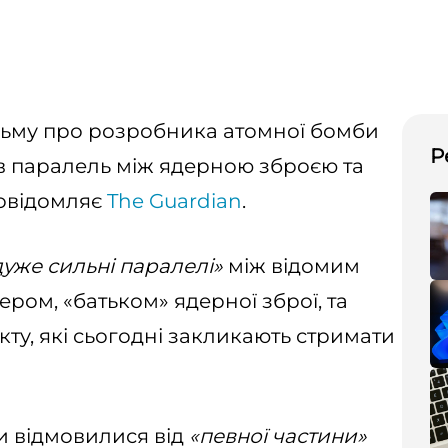
льму про розробника атомної бомби
Р
в паралель між ядерною зброєю та
повідомляє
The Guardian
.
дуже сильні паралелі»
між відомим
ом, «батьком» ядерної зброї, та
кту, які сьогодні закликають стримати
и відмовилися від
«певної частини»