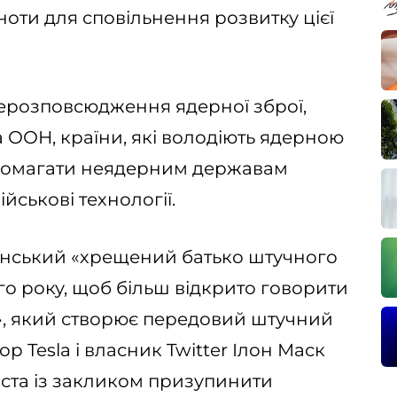
оти для сповільнення розвитку цієї
ерозповсюдження ядерної зброї,
 ООН, країни, які володіють ядерною
опомагати неядерним державам
ійськові технології.
анський «хрещений батько штучного
ого року, щоб більш відкрито говорити
», який створює передовий штучний
р Tesla і власник Twitter Ілон Маск
иста із закликом призупинити