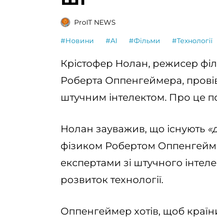
ProIT NEWS
#Новини
#AI
#Фільми
#Технології
Крістофер Нолан, режисер фі
Роберта Оппенгеймера, прові
штучним інтелектом. Про це 
Нолан зауважив, що існують
«
фізиком Робертом Оппенгеймер
експертами зі штучного інтеле
розвиток технології.
Оппенгеймер хотів, щоб країн