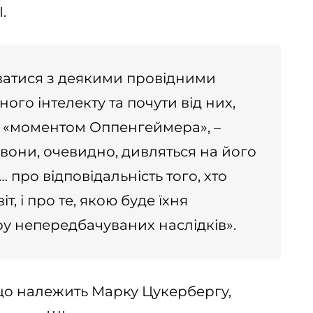
.
уватися з деякими провідними
ого інтелекту та почути від них,
м «моментом Оппенгеймера», –
І вони, очевидно, дивляться на його
 про відповідальність того, хто
т, і про те, якою буде їхня
ору непередбачуваних наслідків».
 що належить Марку Цукербергу,