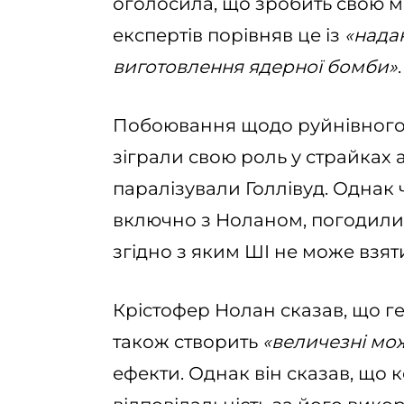
оголосила, що зробить свою м
експертів порівняв це із
«нада
виготовлення ядерної бомби»
.
Побоювання щодо руйнівного в
зіграли свою роль у страйках а
паралізували Голлівуд. Однак 
включно з Ноланом, погодили 
згідно з яким ШІ не може взят
Крістофер Нолан сказав, що 
також створить
«величезні мо
ефекти. Однак він сказав, що 