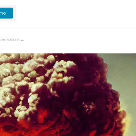
ттю
«Момент Оппенгеймера». Що спільного в атомної бомби та ШІ