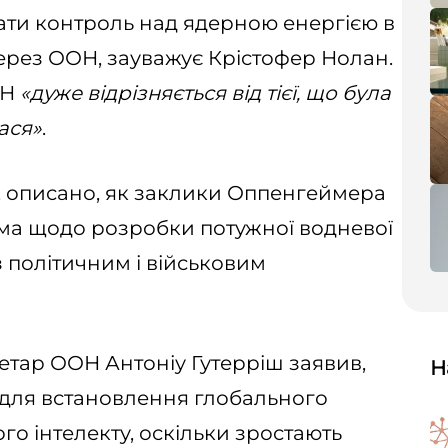
дати контроль над ядерною енергією в
ерез ООН, зауважує Крістофер Нолан.
ОН
«дуже відрізняється від тієї, що була
ася»
.
о, описано, як заклики Оппенгеймера
ема щодо розробки потужної водневої
з політичним і військовим
тар ООН Антоніу Гутерріш заявив,
Н
для встановлення глобального
го інтелекту, оскільки зростають