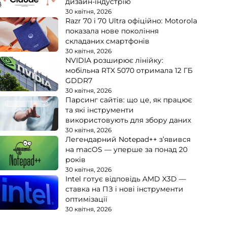
дизайн-індустрію
30 квітня, 2026
Razr 70 і 70 Ultra офіційно: Motorola
показала нове покоління
складаних смартфонів
30 квітня, 2026
NVIDIA розширює лінійку:
мобільна RTX 5070 отримала 12 ГБ
GDDR7
30 квітня, 2026
Парсинг сайтів: що це, як працює
та які інструменти
використовують для збору даних
30 квітня, 2026
Легендарний Notepad++ з’явився
на macOS — уперше за понад 20
років
30 квітня, 2026
Intel готує відповідь AMD X3D —
ставка на ПЗ і нові інструменти
оптимізації
30 квітня, 2026