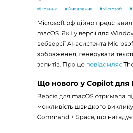
#Новини
#Оновлення
#Microsoft
#
Microsoft офіційно представил
macOS. Як і у версії для Windo
вебверсії AI-асистента Microso
зображення, генерувати текст
запитів. Про це
повідомляє
The
Що нового у Copilot для
Версія для macOS отримала пі
можливість швидкого виклику 
Command + Space, що нагадує A