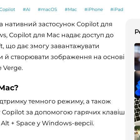
Copilot
#AI
#macOS
#Mac
#iPhone
#iPad
а нативний застосунок Copilot для
Р
ws, Copilot для Mac надає доступ до
ft, що дає змогу завантажувати
и й створювати зображення на основі
 Verge.
 Mac?
дтримку темного режиму, а також
Copilot за допомогою гарячих клавіш
lt + Space у Windows-версії.