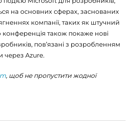
ю подією Microsoft для розробників,
ться на основних сферах, заснованих
ягненнях компанії, таких як штучний
 що конференція також покаже нові
зробників, пов’язані з розробленням
 через Azure.
am
, щоб не пропустити жодної