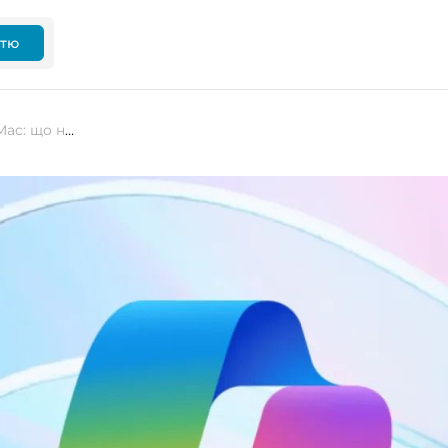
ттю
Microsoft випустила Copilot для Mac: що нового?