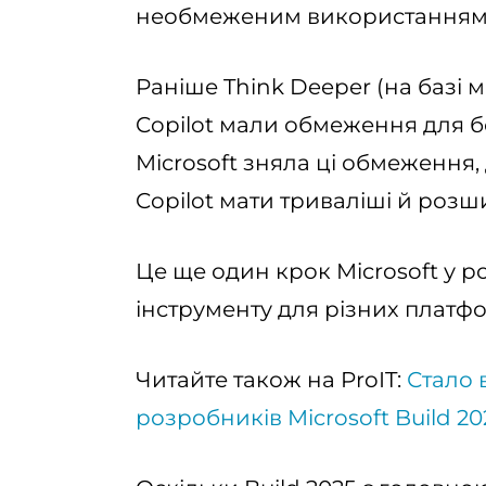
необмеженим використанням
Раніше Think Deeper (на базі м
Copilot мали обмеження для б
Microsoft зняла ці обмеження
Copilot мати триваліші й розши
Це ще один крок Microsoft у ро
інструменту для різних платф
Читайте також на ProIT:
Стало 
розробників Microsoft Build 20