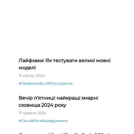
Лайфхаки: Як тестувати великі мовні
моделі
17 квітня, 2024
#Лайфхаки
#LLM
#Тестування
Вечір п’ятниці: найкращі хмарні
сховища 2024 року
17 травня, 2024
#Cloud
#Топ
#Шифрування