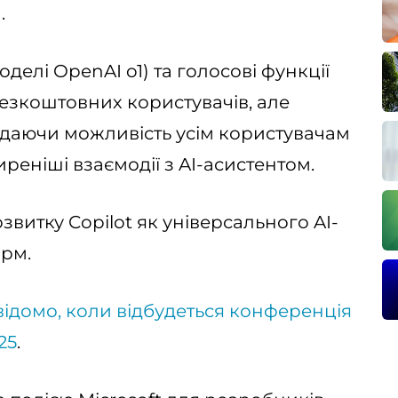
.
оделі OpenAI o1) та голосові функції
езкоштовних користувачів, але
, даючи можливість усім користувачам
реніші взаємодії з AI-асистентом.
звитку Copilot як універсального AI-
орм.
відомо, коли відбудеться конференція
25
.