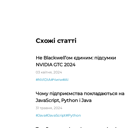
Схожі статті
Не Blackwell’ом єдиним: підсумки
NVIDIA GTC 2024
03 квітня, 2024
#NVIDIA
#Чипи
#AI
Чому підприємства покладаються на
JavaScript, Python і Java
31 травня, 2024
#Java
#JavaScript
#Python