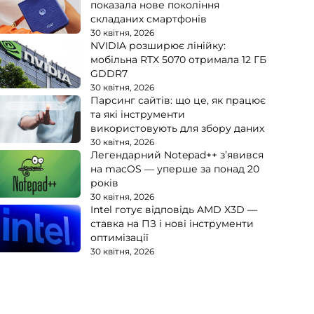
показала нове покоління
складаних смартфонів
30 квітня, 2026
NVIDIA розширює лінійку:
мобільна RTX 5070 отримала 12 ГБ
GDDR7
30 квітня, 2026
Парсинг сайтів: що це, як працює
та які інструменти
використовують для збору даних
30 квітня, 2026
Легендарний Notepad++ з’явився
на macOS — уперше за понад 20
років
30 квітня, 2026
Intel готує відповідь AMD X3D —
ставка на ПЗ і нові інструменти
оптимізації
30 квітня, 2026