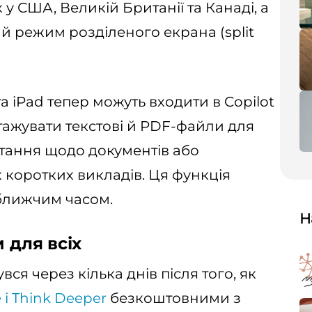
 у США, Великій Британії та Канаді, а
й режим розділеного екрана (split
та iPad тепер можуть входити в Copilot
тажувати текстові й PDF-файли для
тання щодо документів або
 коротких викладів. Ця функція
йближчим часом.
Н
 для всіх
вся через кілька днів після того, як
e і Think Deeper
безкоштовними з