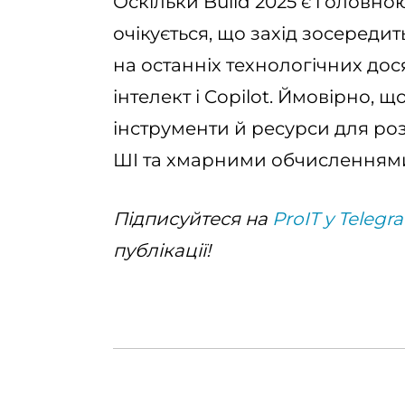
Оскільки Build 2025 є головно
очікується, що захід зосереди
на останніх технологічних дос
інтелект і Copilot. Ймовірно,
інструменти й ресурси для ро
ШІ та хмарними обчисленнями
Підписуйтеся на
ProIT у Telegr
публікації!