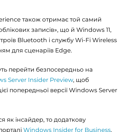
erience також отримає той самий
облікових записів», що й Windows 11,
оїв Bluetooth і службу Wi-Fi Wireless
ям для сценаріїв Edge.
уть перейти безпосередньо на
 Server Insider Preview
, щоб
ієї попередньої версії Windows Server
я як інсайдер, то додаткову
порталі
Windows Insider for Business
.