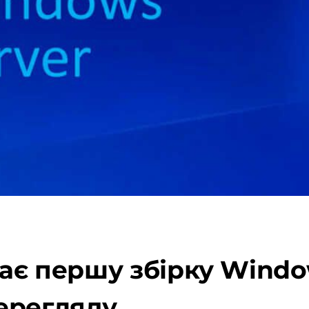
кає першу збірку Windo
ерегляду