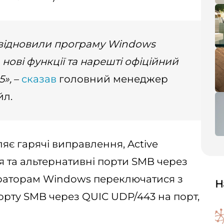
 відновили програму Windows
а, нові функції та нарешті офіційний
5»,
–
сказав
головний менеджер
йл.
яє гарячі виправлення, Active
я та альтернативні порти SMB через
страторам Windows переключатися з
Н
рту SMB через QUIC UDP/443 на порт,