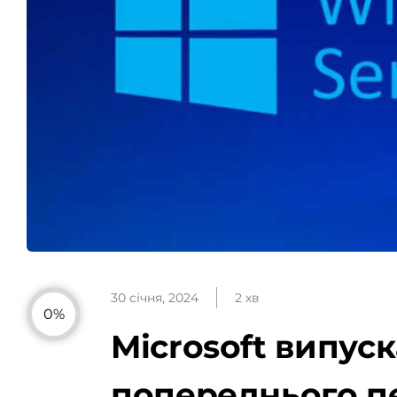
30 січня, 2024
2 хв
0%
Microsoft випус
попереднього п