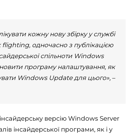
ікувати кожну нову збірку у службі
flighting, одночасно з публікацією
нсайдерської спільноти Windows
 оновити програму налаштування, як
увати Windows Update для цього»,
–
інсайдерську версію Windows Server
ів інсайдерської програми, як і у