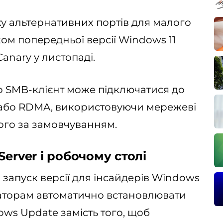
ку альтернативних портів для малого
ком попередньої версії Windows 11
Canary у листопаді.
що SMB-клієнт може підключатися до
 або RDMA, використовуючи мережеві
ного за замовчуванням.
erver і робочому столі
 запуск версії для інсайдерів Windows
траторам автоматично встановлювати
ows Update замість того, щоб