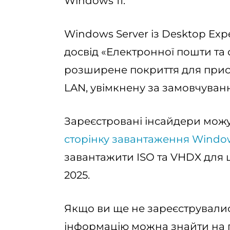
Windows 11.
Windows Server із Desktop Exp
досвід «Електронної пошти та 
розширене покриття для пристр
LAN, увімкнену за замовчуванн
Зареєстровані інсайдери мож
сторінку завантаження Windows
завантажити ISO та VHDX для ц
2025.
Якщо ви ще не зареєструвалис
інформацію можна знайти на 