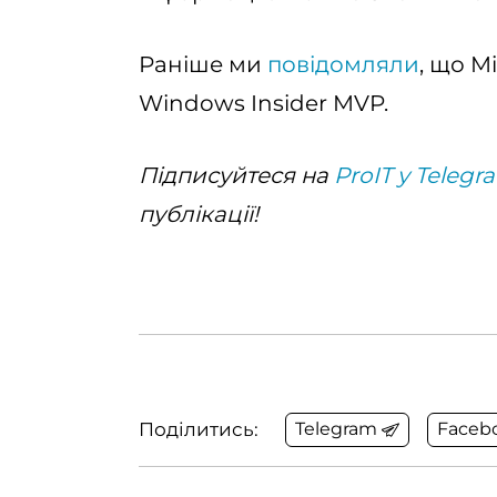
Раніше ми
повідомляли
, що M
Windows Insider MVP.
Підписуйтеся на
ProIT у Telegr
публікації!
Поділитись:
Telegram
Faceb