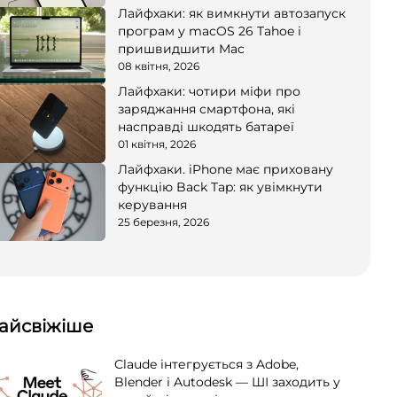
Лайфхаки: як вимкнути автозапуск
програм у macOS 26 Tahoe і
пришвидшити Mac
08 квітня, 2026
Лайфхаки: чотири міфи про
заряджання смартфона, які
насправді шкодять батареї
01 квітня, 2026
Лайфхаки. iPhone має приховану
функцію Back Tap: як увімкнути
керування
25 березня, 2026
айсвіжіше
Claude інтегрується з Adobe,
Blender і Autodesk — ШІ заходить у