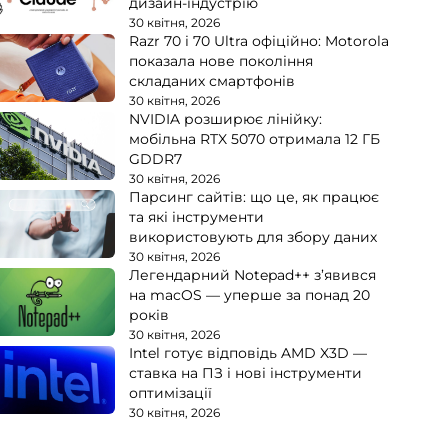
дизайн-індустрію
30 квітня, 2026
Razr 70 і 70 Ultra офіційно: Motorola
показала нове покоління
складаних смартфонів
30 квітня, 2026
NVIDIA розширює лінійку:
мобільна RTX 5070 отримала 12 ГБ
GDDR7
30 квітня, 2026
Парсинг сайтів: що це, як працює
та які інструменти
використовують для збору даних
30 квітня, 2026
Легендарний Notepad++ з’явився
на macOS — уперше за понад 20
років
30 квітня, 2026
Intel готує відповідь AMD X3D —
ставка на ПЗ і нові інструменти
оптимізації
30 квітня, 2026