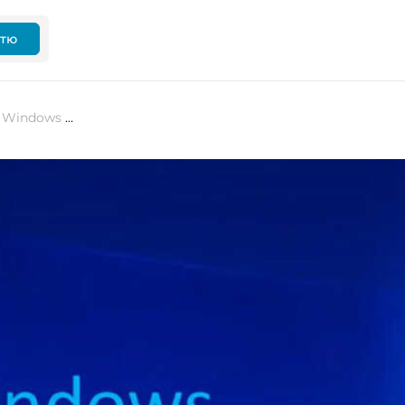
ттю
Microsoft випускає першу збірку Windows Server 2025 для попереднього перегляду