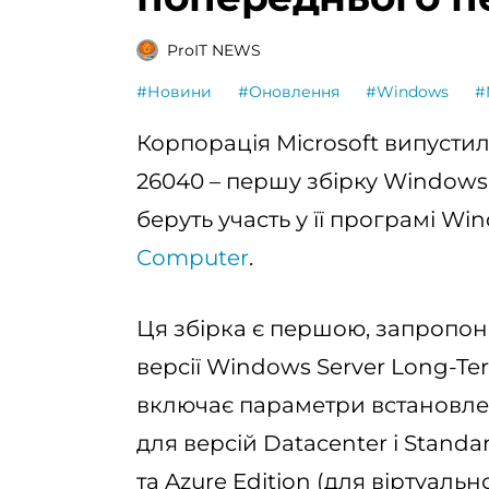
ProIT NEWS
#Новини
#Оновлення
#Windows
#
Корпорація Microsoft випустил
26040 – першу збірку Windows S
беруть участь у її програмі Wi
Computer
.
Ця збірка є першою, запропон
версії Windows Server Long-Ter
включає параметри встановленн
для версій Datacenter і Standa
та Azure Edition (для віртуаль