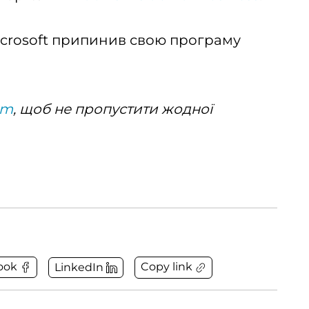
icrosoft припинив свою програму
am
, щоб не пропустити жодної
Copy link
ook
LinkedIn