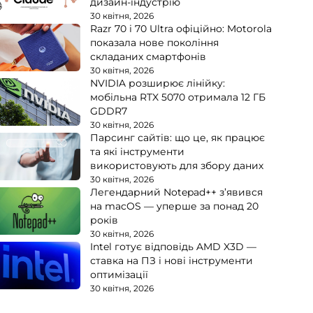
дизайн-індустрію
30 квітня, 2026
Razr 70 і 70 Ultra офіційно: Motorola
показала нове покоління
складаних смартфонів
30 квітня, 2026
NVIDIA розширює лінійку:
мобільна RTX 5070 отримала 12 ГБ
GDDR7
30 квітня, 2026
Парсинг сайтів: що це, як працює
та які інструменти
використовують для збору даних
30 квітня, 2026
Легендарний Notepad++ з’явився
на macOS — уперше за понад 20
років
30 квітня, 2026
Intel готує відповідь AMD X3D —
ставка на ПЗ і нові інструменти
оптимізації
30 квітня, 2026