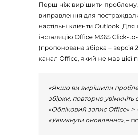
Перш ніж вирішити проблему,
виправлення для постраждалих
настільні клієнти Outlook. Дл
інсталяцію Office M365 Click-t
(пропонована збірка – версія 23
канал Office, який не мав цієї
«Якщо ви вирішили пробле
збірки, повторно увімкніть
«Обліковий запис Office» >
«Увімкнути оновлення»,
– п