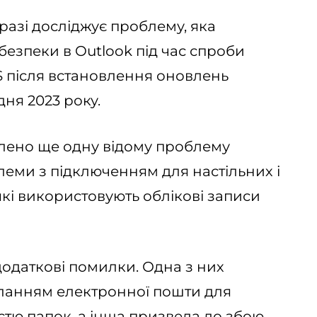
разі досліджує проблему, яка
безпеки в Outlook під час спроби
S після встановлення оновлень
дня 2023 року.
лено ще одну відому проблему
леми з підключенням для настільних і
які використовують облікові записи
 додаткові помилки. Одна з них
ланням електронної пошти для
істю папок, а інша призвела до збою