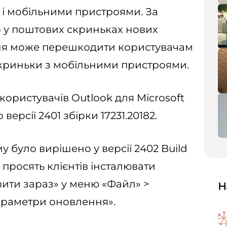
 і мобільними пристроями. За
 у поштових скриньках нових
ння може перешкодити користувачам
скриньки з мобільними пристроями.
ористувачів Outlook для Microsoft
 версії 2401 збірки 17231.20182.
у було вирішено у версії 2402 Build
 і просять клієнтів інсталювати
ити зараз» у меню «Файл» >
Н
Параметри оновлення».