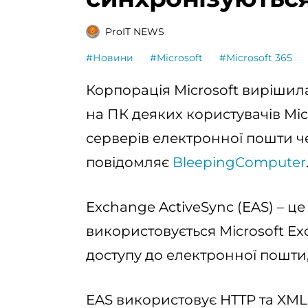
ProIT NEWS
#Новини
#Microsoft
#Microsoft 365
Корпорація Microsoft вирішила
на ПК деяких користувачів Mi
серверів електронної пошти ч
повідомляє
BleepingComputer
Exchange ActiveSync (EAS) – це
використовується Microsoft E
доступу до електронної пошти, 
EAS використовує HTTP та XML