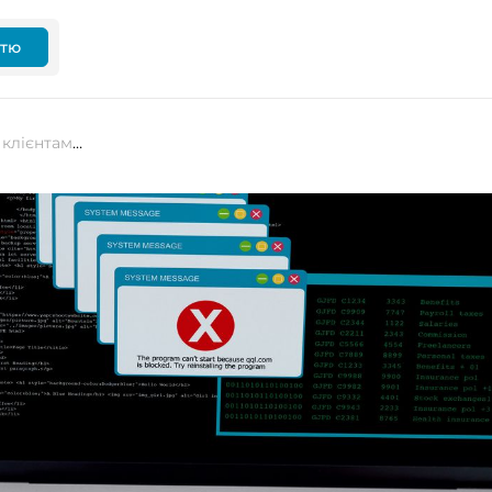
ттю
Microsoft виправляє проблеми з клієнтами Outlook, які не синхронізуються через Exchange ActiveSync