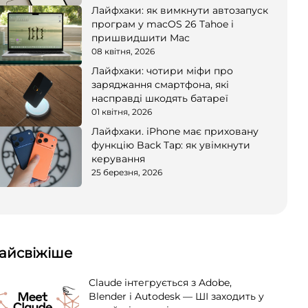
Лайфхаки: як вимкнути автозапуск
програм у macOS 26 Tahoe і
пришвидшити Mac
08 квітня, 2026
Лайфхаки: чотири міфи про
заряджання смартфона, які
насправді шкодять батареї
01 квітня, 2026
Лайфхаки. iPhone має приховану
функцію Back Tap: як увімкнути
керування
25 березня, 2026
айсвіжіше
Claude інтегрується з Adobe,
Blender і Autodesk — ШІ заходить у