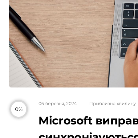
06 березня, 2024
Приблизно хвилину
0%
Microsoft виправ
синхронізуються