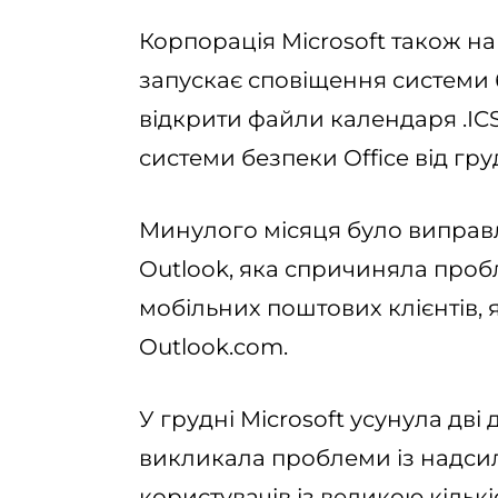
Корпорація Microsoft також на
запускає сповіщення системи 
відкрити файли календаря .IC
системи безпеки Office від гру
Минулого місяця було виправ
Outlook, яка спричиняла проб
мобільних поштових клієнтів, 
Outlook.com.
У грудні Microsoft усунула дві
викликала проблеми із надси
користувачів із великою кільк