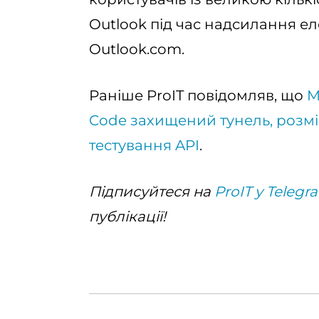
Outlook під час надсилання ел
Outlook.com.
Раніше ProIT повідомляв, що
M
Code захищений тунель, розм
тестування API
.
Підписуйтеся на
ProIT у Telegr
публікації!