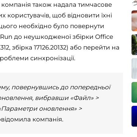
 компанія також надала тимчасове
 користувачів, щоб відновити їхні
я цього необхідно було повернути
o-Run до неушкодженої збірки Office
12, збірка 17126.20132) або перейти на
 проблеми синхронізації.
му, повернувшись до попередньої
 оновлення, вибравши «Файл» >
 «Параметри оновлення» >
овідомила компанія.