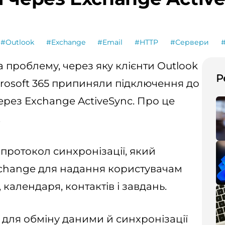
#Outlook
#Exchange
#Email
#HTTP
#Сервери
 проблему, через яку клієнти Outlook
Р
crosoft 365 припиняли підключення до
ерез Exchange ActiveSync. Про це
.
 протокол синхронізації, який
xchange для надання користувачам
календаря, контактів і завдань.
 для обміну даними й синхронізації