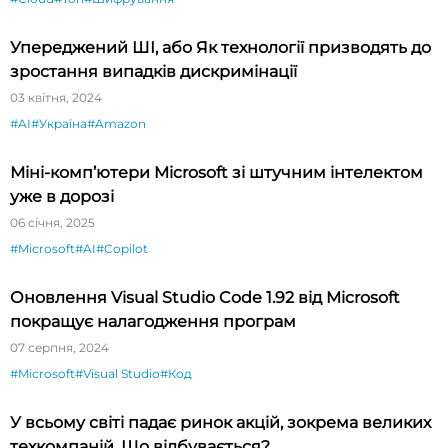
Упереджений ШІ, або Як технології призводять до
зростання випадків дискримінації
03 квітня, 2024
#AI
#Україна
#Amazon
Міні-комп’ютери Microsoft зі штучним інтелектом
уже в дорозі
06 січня, 2025
#Microsoft
#AI
#Copilot
Оновлення Visual Studio Code 1.92 від Microsoft
покращує налагодження програм
07 серпня, 2024
#Microsoft
#Visual Studio
#Код
У всьому світі падає ринок акцій, зокрема великих
техкомпаній. Що відбувається?