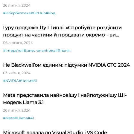
26 липня, 2024
#Кібербезпека
#GitHub
#Код
Гуру продажів Лу Шиплі: «Спробуйте розділити
продукт на частини й продавати окремо – ви
будете вражені»
06 лютого, 2024
#Інтервʼю
#Бізнес-аналітика
#Японія
Не Blackwell’ом єдиним: підсумки NVIDIA GTC 2024
03 квітня, 2024
#NVIDIA
#Чипи
#AI
Meta представила найновішу і найпотужнішу ШІ-
модель Llama 3.1
26 липня, 2024
#Meta
#Llama
#AI
Microsoft додала до Visual Studio і VS Code