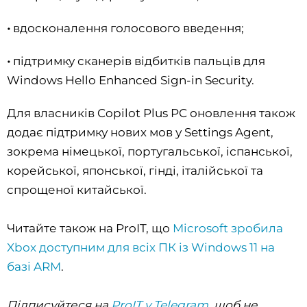
•
вдосконалення голосового введення;
•
підтримку сканерів відбитків пальців для
Windows Hello Enhanced Sign-in Security.
Для власників Copilot Plus PC оновлення також
додає підтримку нових мов у Settings Agent,
зокрема німецької, португальської, іспанської,
корейської, японської, гінді, італійської та
спрощеної китайської.
Читайте також на ProIT, що
Microsoft зробила
Xbox доступним для всіх ПК із Windows 11 на
базі ARM
.
Підписуйтеся на
ProIT у Telegram
, щоб не