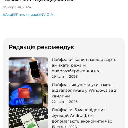
05 серпня, 2024
#Акції
#Ринок праці
#NVIDIA
Редакція рекомендує
Лайфхаки: коли і навіщо варто
вмикати режим
енергозбереження на
смартфоні
29 квітня, 2026
Лайфхак: як увімкнути захист
від ransomware у Windows за 2
хвилини
22 квітня, 2026
Лайфхаки: 5 маловідомих
функцій Android, які
допомагають економити час
15 квітня, 2026