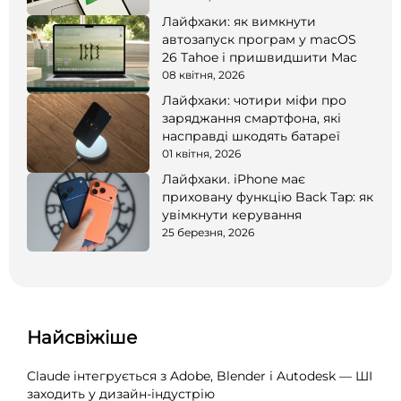
Лайфхаки: як вимкнути
автозапуск програм у macOS
26 Tahoe і пришвидшити Mac
08 квітня, 2026
Лайфхаки: чотири міфи про
заряджання смартфона, які
насправді шкодять батареї
01 квітня, 2026
Лайфхаки. iPhone має
приховану функцію Back Tap: як
увімкнути керування
25 березня, 2026
Найсвіжіше
Claude інтегрується з Adobe, Blender і Autodesk — ШІ
заходить у дизайн-індустрію