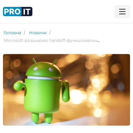
Головна
Новини
Microsoft розширює handoff-функціональність Windows 11 для Android