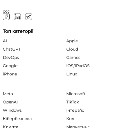
ссс
Топ категорії
AI
Apple
ChatGPT
Cloud
DevOps
Games
Google
iOS/iPadOS
iPhone
Linux
Meta
Microsoft
OpenAI
TikTok
Windows
Інтервʼю
Кібербезпека
Код
Крипта
Маркетинг