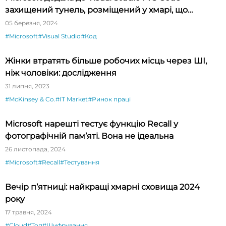
захищений тунель, розміщений у хмарі, що
спрощує тестування API
05 березня, 2024
#Microsoft
#Visual Studio
#Код
Жінки втратять більше робочих місць через ШІ,
ніж чоловіки: дослідження
31 липня, 2023
#McKinsey & Co.
#IT Market
#Ринок праці
Microsoft нарешті тестує функцію Recall у
фотографічній пам’яті. Вона не ідеальна
26 листопада, 2024
#Microsoft
#Recall
#Тестування
Вечір п’ятниці: найкращі хмарні сховища 2024
року
17 травня, 2024
#Cloud
#Топ
#Шифрування