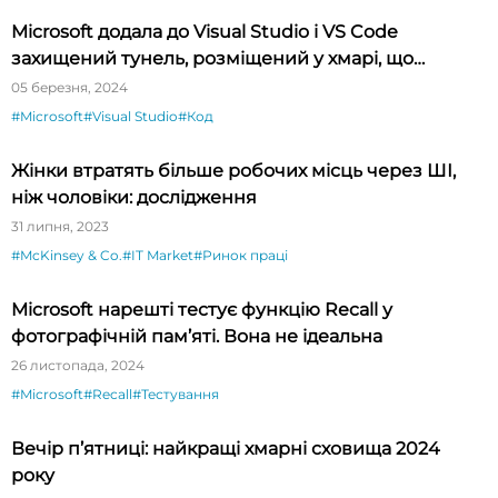
Microsoft додала до Visual Studio і VS Code
захищений тунель, розміщений у хмарі, що
спрощує тестування API
05 березня, 2024
#Microsoft
#Visual Studio
#Код
Жінки втратять більше робочих місць через ШІ,
ніж чоловіки: дослідження
31 липня, 2023
#McKinsey & Co.
#IT Market
#Ринок праці
Microsoft нарешті тестує функцію Recall у
фотографічній пам’яті. Вона не ідеальна
26 листопада, 2024
#Microsoft
#Recall
#Тестування
Вечір п’ятниці: найкращі хмарні сховища 2024
року