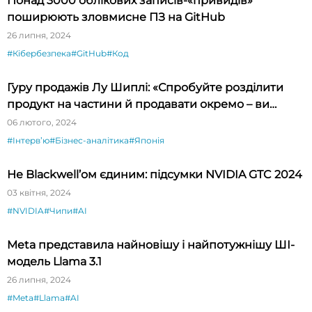
Понад 3000 облікових записів-«привидів»
поширюють зловмисне ПЗ на GitHub
26 липня, 2024
#Кібербезпека
#GitHub
#Код
Гуру продажів Лу Шиплі: «Спробуйте розділити
продукт на частини й продавати окремо – ви
будете вражені»
06 лютого, 2024
#Інтервʼю
#Бізнес-аналітика
#Японія
Не Blackwell’ом єдиним: підсумки NVIDIA GTC 2024
03 квітня, 2024
#NVIDIA
#Чипи
#AI
Meta представила найновішу і найпотужнішу ШІ-
модель Llama 3.1
26 липня, 2024
#Meta
#Llama
#AI