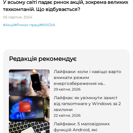
У всьому світі падає ринок акцій, зокрема великих
техкомпаній. Що відбувається?
05 серпня, 2024
#Акції
#Ринок праці
#NVIDIA
Редакція рекомендує
Лайфхаки: коли і навіщо варто
вмикати режим
енергозбереження на
смартфоні
29 квітня, 2026
Лайфхак: як увімкнути захист
від ransomware у Windows за 2
хвилини
22 квітня, 2026
Лайфхаки: 5 маловідомих
функцій Android, які