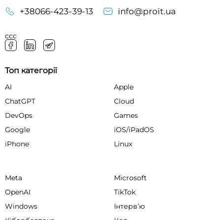
+38066-423-39-13
info@proit.ua
ссс
Топ категорії
AI
Apple
ChatGPT
Cloud
DevOps
Games
Google
iOS/iPadOS
iPhone
Linux
Meta
Microsoft
OpenAI
TikTok
Windows
Інтервʼю