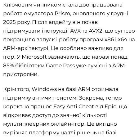
Ключовим чинником стала доопрацьована
робота емулятора Prism, оновленого у грудні
2025 року. Після апдейту він почав
підтримувати інструкції AVX та AVX2, що суттєво
покращило запуск і роботу програм x86 і x64 на
ARM-архітектурі. Це особливо важливо для
ігор. У Microsoft зазначають, що наразі понад
85% бібліотеки Game Pass уже сумісні з ARM-
пристроями.
Крім того, Windows на базі ARM отримала
підтримку античит-систем. Зокрема, тепер
коректно працює Easy Anti Cheat від Epic, що
відкриває доступ до значної кількості
мультиплеєрних онлайн-ігор. Це вигідно
вирізняє платформу на тлі рішень на базі