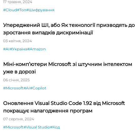
17 травня, 2024
#Cloud
#Топ
#Шифрування
Упереджений ШІ, або Як технології призводять до
зростання випадків дискримінації
03 квітня, 2024
#AI
#Україна
#Amazon
Міні-комп’ютери Microsoft зі штучним інтелектом
уже в дорозі
06 січня, 2025
#Microsoft
#AI
#Copilot
Оновлення Visual Studio Code 1.92 від Microsoft
покращує налагодження програм
07 серпня, 2024
#Microsoft
#Visual Studio
#Код