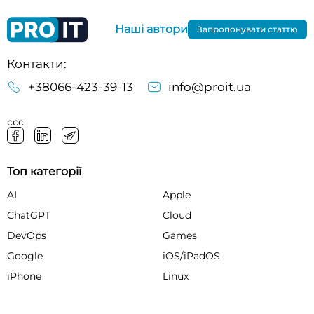
Наші автори
Запропонувати статтю
Контакти:
+38066-423-39-13
info@proit.ua
ссс
Топ категорії
AI
Apple
ChatGPT
Cloud
DevOps
Games
Google
iOS/iPadOS
iPhone
Linux