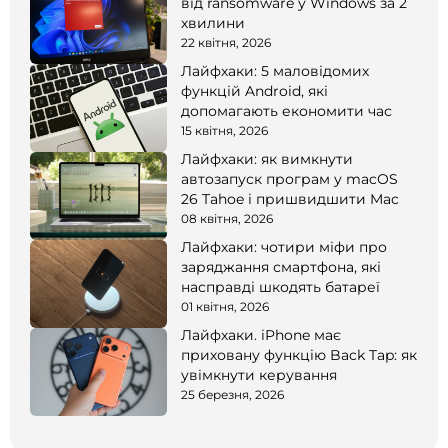
від ransomware у Windows за 2
хвилини
22 квітня, 2026
Лайфхаки: 5 маловідомих
функцій Android, які
допомагають економити час
15 квітня, 2026
Лайфхаки: як вимкнути
автозапуск програм у macOS
26 Tahoe і пришвидшити Mac
08 квітня, 2026
Лайфхаки: чотири міфи про
заряджання смартфона, які
насправді шкодять батареї
01 квітня, 2026
Лайфхаки. iPhone має
приховану функцію Back Tap: як
увімкнути керування
25 березня, 2026