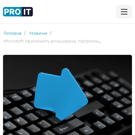
Головна
Новини
Microsoft припинить розширену підтримку Exchange 2016 наступного року