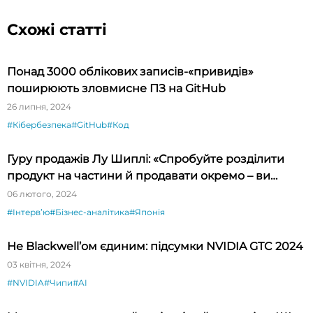
Схожі статті
Понад 3000 облікових записів-«привидів»
поширюють зловмисне ПЗ на GitHub
26 липня, 2024
#Кібербезпека
#GitHub
#Код
Гуру продажів Лу Шиплі: «Спробуйте розділити
продукт на частини й продавати окремо – ви
будете вражені»
06 лютого, 2024
#Інтервʼю
#Бізнес-аналітика
#Японія
Не Blackwell’ом єдиним: підсумки NVIDIA GTC 2024
03 квітня, 2024
#NVIDIA
#Чипи
#AI