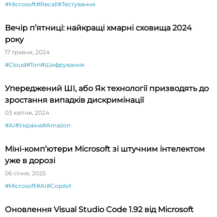
#Microsoft
#Recall
#Тестування
Вечір п’ятниці: найкращі хмарні сховища 2024
року
17 травня, 2024
#Cloud
#Топ
#Шифрування
Упереджений ШІ, або Як технології призводять до
зростання випадків дискримінації
03 квітня, 2024
#AI
#Україна
#Amazon
Міні-комп’ютери Microsoft зі штучним інтелектом
уже в дорозі
06 січня, 2025
#Microsoft
#AI
#Copilot
Оновлення Visual Studio Code 1.92 від Microsoft