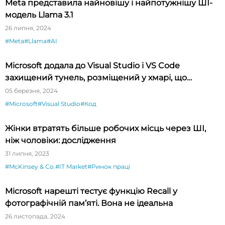
Meta представила найновішу і найпотужнішу ШІ-
модель Llama 3.1
26 липня, 2024
#Meta
#Llama
#AI
Microsoft додала до Visual Studio і VS Code
захищений тунель, розміщений у хмарі, що
спрощує тестування API
05 березня, 2024
#Microsoft
#Visual Studio
#Код
Жінки втратять більше робочих місць через ШІ,
ніж чоловіки: дослідження
31 липня, 2023
#McKinsey & Co.
#IT Market
#Ринок праці
Microsoft нарешті тестує функцію Recall у
фотографічній пам’яті. Вона не ідеальна
26 листопада, 2024