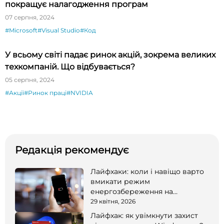
покращує налагодження програм
07 серпня, 2024
#Microsoft
#Visual Studio
#Код
У всьому світі падає ринок акцій, зокрема великих
техкомпаній. Що відбувається?
05 серпня, 2024
#Акції
#Ринок праці
#NVIDIA
Редакція рекомендує
Лайфхаки: коли і навіщо варто
вмикати режим
енергозбереження на
смартфоні
29 квітня, 2026
Лайфхак: як увімкнути захист