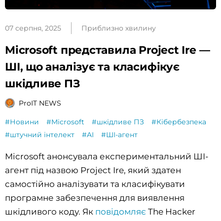
07 серпня, 2025
Приблизно хвилину
Microsoft представила Project Ire —
ШІ, що аналізує та класифікує
шкідливе ПЗ
ProIT NEWS
#Новини
#Microsoft
#шкідливе ПЗ
#Кібербезпека
#штучний інтелект
#AI
#ШІ-агент
Microsoft анонсувала експериментальний ШІ-
агент під назвою Project Ire, який здатен
самостійно аналізувати та класифікувати
програмне забезпечення для виявлення
шкідливого коду. Як
повідомляє
The Hacker