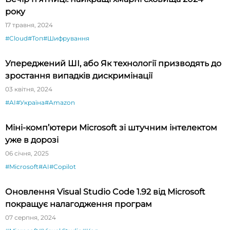
року
17 травня, 2024
#Cloud
#Топ
#Шифрування
Упереджений ШІ, або Як технології призводять до
зростання випадків дискримінації
03 квітня, 2024
#AI
#Україна
#Amazon
Міні-комп’ютери Microsoft зі штучним інтелектом
уже в дорозі
06 січня, 2025
#Microsoft
#AI
#Copilot
Оновлення Visual Studio Code 1.92 від Microsoft
покращує налагодження програм
07 серпня, 2024