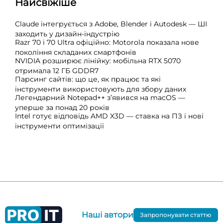
Найсвіжіше
Claude інтегрується з Adobe, Blender і Autodesk — ШІ
заходить у дизайн-індустрію
Razr 70 і 70 Ultra офіційно: Motorola показала нове
покоління складаних смартфонів
NVIDIA розширює лінійку: мобільна RTX 5070
отримала 12 ГБ GDDR7
Парсинг сайтів: що це, як працює та які
інструменти використовують для збору даних
Легендарний Notepad++ з’явився на macOS —
уперше за понад 20 років
Intel готує відповідь AMD X3D — ставка на ПЗ і нові
інструменти оптимізації
Наші автори
Запропонувати статтю