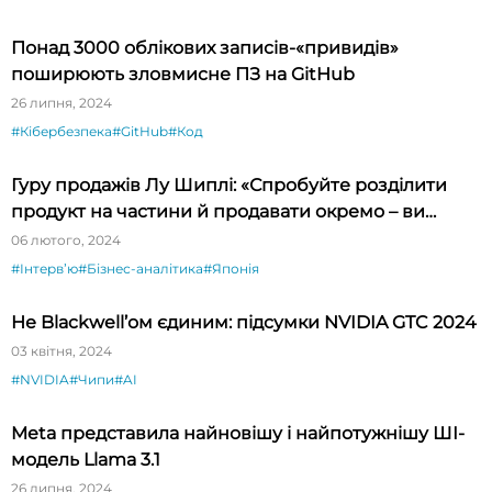
Понад 3000 облікових записів-«привидів»
поширюють зловмисне ПЗ на GitHub
26 липня, 2024
#Кібербезпека
#GitHub
#Код
Гуру продажів Лу Шиплі: «Спробуйте розділити
продукт на частини й продавати окремо – ви
будете вражені»
06 лютого, 2024
#Інтервʼю
#Бізнес-аналітика
#Японія
Не Blackwell’ом єдиним: підсумки NVIDIA GTC 2024
03 квітня, 2024
#NVIDIA
#Чипи
#AI
Meta представила найновішу і найпотужнішу ШІ-
модель Llama 3.1
26 липня, 2024