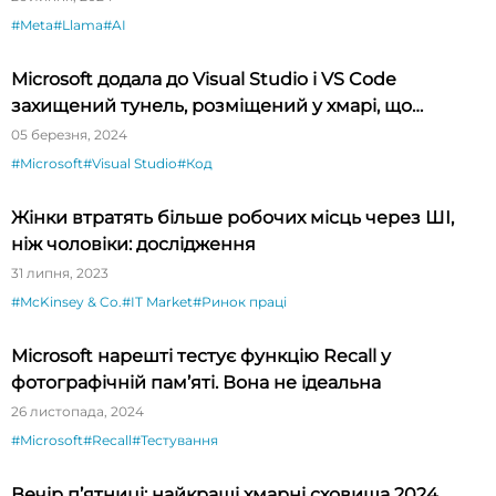
#Meta
#Llama
#AI
Microsoft додала до Visual Studio і VS Code
захищений тунель, розміщений у хмарі, що
спрощує тестування API
05 березня, 2024
#Microsoft
#Visual Studio
#Код
Жінки втратять більше робочих місць через ШІ,
ніж чоловіки: дослідження
31 липня, 2023
#McKinsey & Co.
#IT Market
#Ринок праці
Microsoft нарешті тестує функцію Recall у
фотографічній пам’яті. Вона не ідеальна
26 листопада, 2024
#Microsoft
#Recall
#Тестування
Вечір п’ятниці: найкращі хмарні сховища 2024