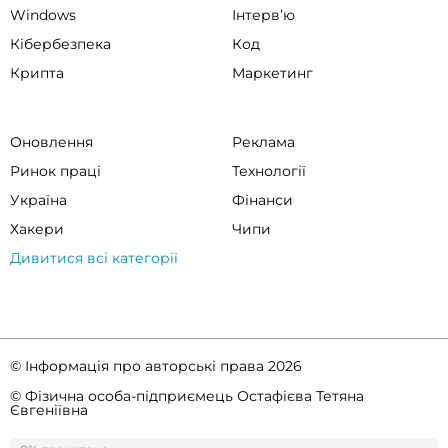
Windows
Інтервʼю
Кібербезпека
Код
Крипта
Маркетинг
Оновлення
Реклама
Ринок праці
Технології
Україна
Фінанси
Хакери
Чипи
Дивитися всі категорії
© Інформація про авторські права 2026
© Фізична особа-підприємець Остафієва Тетяна
Євгеніївна
Правила спільноти
Політика конфіденційності