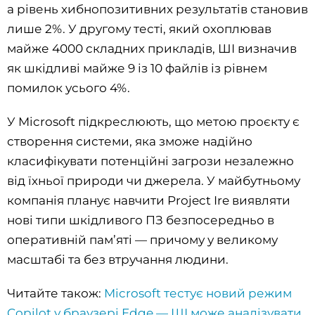
а рівень хибнопозитивних результатів становив
лише 2%. У другому тесті, який охоплював
майже 4000 складних прикладів, ШІ визначив
як шкідливі майже 9 із 10 файлів із рівнем
помилок усього 4%.
У Microsoft підкреслюють, що метою проєкту є
створення системи, яка зможе надійно
класифікувати потенційні загрози незалежно
від їхньої природи чи джерела. У майбутньому
компанія планує навчити Project Ire виявляти
нові типи шкідливого ПЗ безпосередньо в
оперативній пам’яті — причому у великому
масштабі та без втручання людини.
Читайте також:
Microsoft тестує новий режим
Copilot у браузері Edge — ШІ може аналізувати