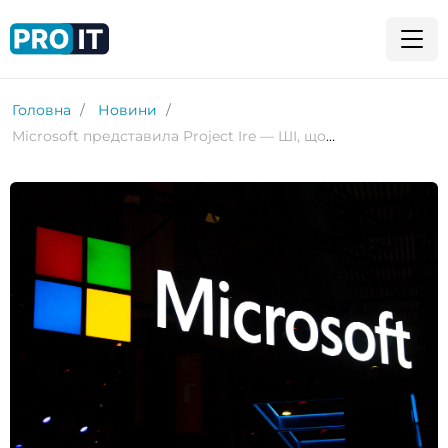
Головна
Новини
Microsoft представила Project Ire — ШІ, що аналізує та класифікує шкідливе ПЗ