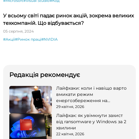
#Microsoft
#Visual Studio
#Код
У всьому світі падає ринок акцій, зокрема великих
техкомпаній. Що відбувається?
05 серпня, 2024
#Акції
#Ринок праці
#NVIDIA
Редакція рекомендує
Лайфхаки: коли і навіщо варто
вмикати режим
енергозбереження на
смартфоні
29 квітня, 2026
Лайфхак: як увімкнути захист
від ransomware у Windows за 2
хвилини
22 квітня, 2026