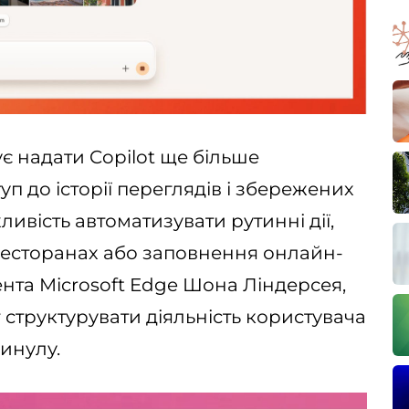
є надати Copilot ще більше
п до історії переглядів і збережених
ивість автоматизувати рутинні дії,
ресторанах або заповнення онлайн-
нта Microsoft Edge Шона Ліндерсея,
г структурувати діяльність користувача
минулу.