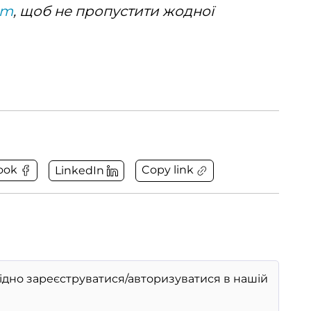
am
, щоб не пропустити жодної
Copy link
ook
LinkedIn