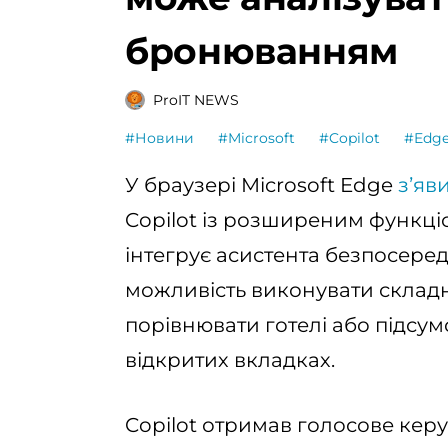
бронюванням
ProIT NEWS
#Новини
#Microsoft
#Copilot
#Edg
У браузері Microsoft Edge
зʼяв
Copilot із розширеним функці
інтегрує асистента безпосеред
можливість виконувати складн
порівнювати готелі або підсум
відкритих вкладках.
Copilot отримав голосове керу