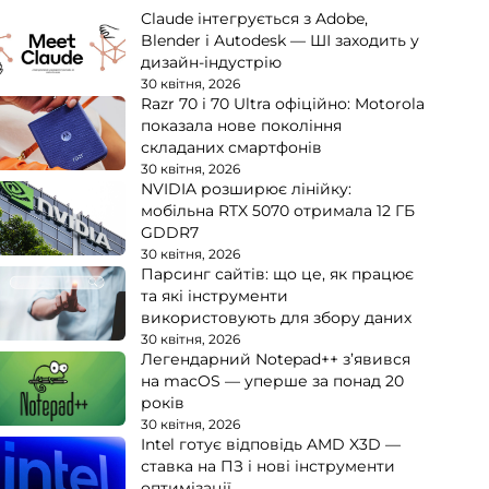
Claude інтегрується з Adobe,
Blender і Autodesk — ШІ заходить у
дизайн-індустрію
30 квітня, 2026
Razr 70 і 70 Ultra офіційно: Motorola
показала нове покоління
складаних смартфонів
30 квітня, 2026
NVIDIA розширює лінійку:
мобільна RTX 5070 отримала 12 ГБ
GDDR7
30 квітня, 2026
Парсинг сайтів: що це, як працює
та які інструменти
використовують для збору даних
30 квітня, 2026
Легендарний Notepad++ з’явився
на macOS — уперше за понад 20
років
30 квітня, 2026
Intel готує відповідь AMD X3D —
ставка на ПЗ і нові інструменти
оптимізації