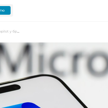
ттю
Microsoft тестує новий режим Copilot у браузері Edge — ШІ може аналізувати вкладки, історію та допомагати з бронюванням