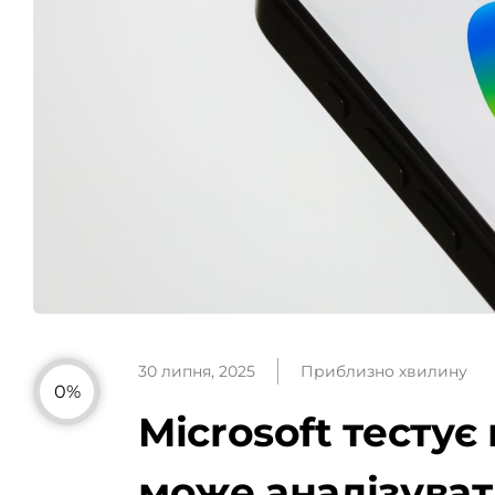
30 липня, 2025
Приблизно хвилину
0%
Microsoft тестує
може аналізуват