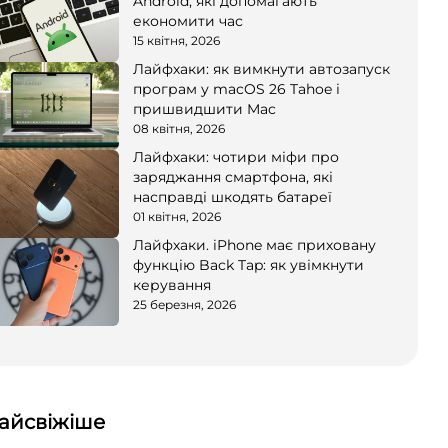
Android, які допомагають
економити час
15 квітня, 2026
Лайфхаки: як вимкнути автозапуск
програм у macOS 26 Tahoe і
пришвидшити Mac
08 квітня, 2026
Лайфхаки: чотири міфи про
заряджання смартфона, які
насправді шкодять батареї
01 квітня, 2026
Лайфхаки. iPhone має приховану
функцію Back Tap: як увімкнути
керування
25 березня, 2026
айсвіжіше