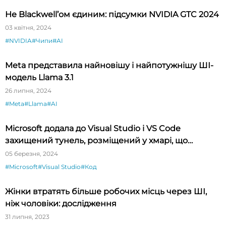
Не Blackwell’ом єдиним: підсумки NVIDIA GTC 2024
03 квітня, 2024
#NVIDIA
#Чипи
#AI
Meta представила найновішу і найпотужнішу ШІ-
модель Llama 3.1
26 липня, 2024
#Meta
#Llama
#AI
Microsoft додала до Visual Studio і VS Code
захищений тунель, розміщений у хмарі, що
спрощує тестування API
05 березня, 2024
#Microsoft
#Visual Studio
#Код
Жінки втратять більше робочих місць через ШІ,
ніж чоловіки: дослідження
31 липня, 2023