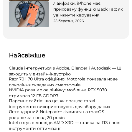
Лайфхаки. iPhone має
приховану функцію Back Tap: як
увімкнути керування
25 березня, 2026
Найсвіжіше
Claude інтегрується з Adobe, Blender і Autodesk — ШІ
заходить у дизайн-індустрію
Razr 70 і 70 Ultra офіційно: Motorola показала нове
покоління складаних смартфонів
NVIDIA розширює лінійку: мобільна RTX 5070
отримала 12 ГБ GDDR7
Парсинг сайтів: що це, як працює та які
інструменти використовують для збору даних
Легендарний Notepad++ з’явився на macOS —
уперше за понад 20 років
Intel готує відповідь AMD X3D — ставка на ПЗ і нові
інструменти оптимізації