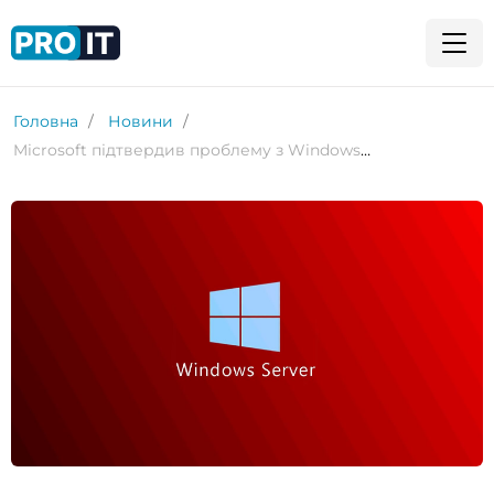
Головна
Новини
Microsoft підтвердив проблему з Windows Server, що стоїть за збоями контролера домену