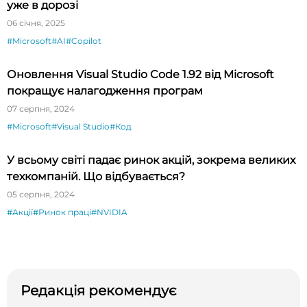
уже в дорозі
06 січня, 2025
#Microsoft
#AI
#Copilot
Оновлення Visual Studio Code 1.92 від Microsoft
покращує налагодження програм
07 серпня, 2024
#Microsoft
#Visual Studio
#Код
У всьому світі падає ринок акцій, зокрема великих
техкомпаній. Що відбувається?
05 серпня, 2024
#Акції
#Ринок праці
#NVIDIA
Редакція рекомендує