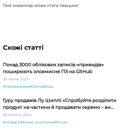
Твій коментар може стати першим!
Схожі статті
Понад 3000 облікових записів-«привидів»
поширюють зловмисне ПЗ на GitHub
26 липня, 2024
#Кібербезпека
#GitHub
#Код
Гуру продажів Лу Шиплі: «Спробуйте розділити
продукт на частини й продавати окремо – ви
будете вражені»
06 лютого, 2024
#Інтервʼю
#Бізнес-аналітика
#Японія