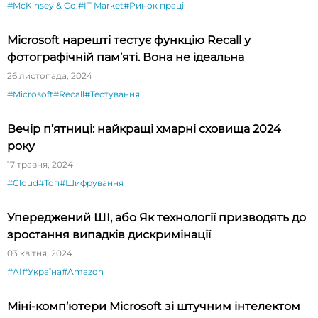
#McKinsey & Co.
#IT Market
#Ринок праці
Microsoft нарешті тестує функцію Recall у
фотографічній пам’яті. Вона не ідеальна
26 листопада, 2024
#Microsoft
#Recall
#Тестування
Вечір п’ятниці: найкращі хмарні сховища 2024
року
17 травня, 2024
#Cloud
#Топ
#Шифрування
Упереджений ШІ, або Як технології призводять до
зростання випадків дискримінації
03 квітня, 2024
#AI
#Україна
#Amazon
Міні-комп’ютери Microsoft зі штучним інтелектом