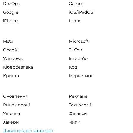
DevOps
Games
Google
iOS/iPadOS
iPhone
Linux
Meta
Microsoft
OpenAI
TikTok
Windows
Інтервʼю
Кібербезпека
Код
Крипта
Маркетинг
Оновлення
Реклама
Ринок праці
Технології
Україна
Фінанси
Хакери
Чипи
Дивитися всі категорії