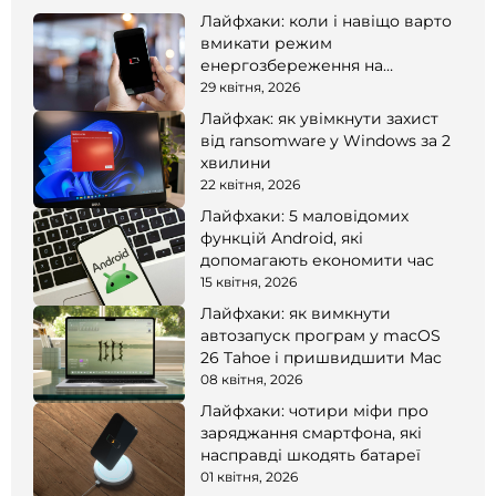
Лайфхаки: коли і навіщо варто
вмикати режим
енергозбереження на
смартфоні
29 квітня, 2026
Лайфхак: як увімкнути захист
від ransomware у Windows за 2
хвилини
22 квітня, 2026
Лайфхаки: 5 маловідомих
функцій Android, які
допомагають економити час
15 квітня, 2026
Лайфхаки: як вимкнути
автозапуск програм у macOS
26 Tahoe і пришвидшити Mac
08 квітня, 2026
Лайфхаки: чотири міфи про
заряджання смартфона, які
насправді шкодять батареї
01 квітня, 2026