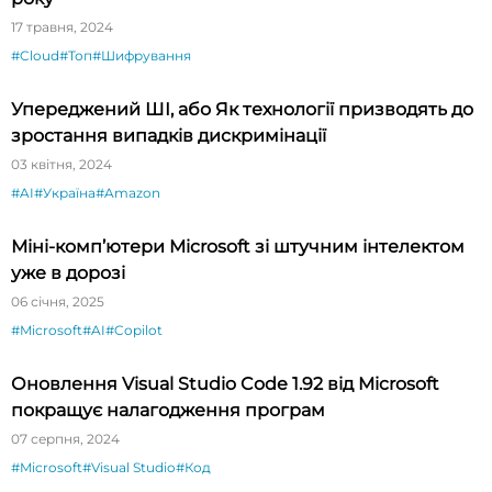
17 травня, 2024
#Cloud
#Топ
#Шифрування
Упереджений ШІ, або Як технології призводять до
зростання випадків дискримінації
03 квітня, 2024
#AI
#Україна
#Amazon
Міні-комп’ютери Microsoft зі штучним інтелектом
уже в дорозі
06 січня, 2025
#Microsoft
#AI
#Copilot
Оновлення Visual Studio Code 1.92 від Microsoft
покращує налагодження програм
07 серпня, 2024
#Microsoft
#Visual Studio
#Код