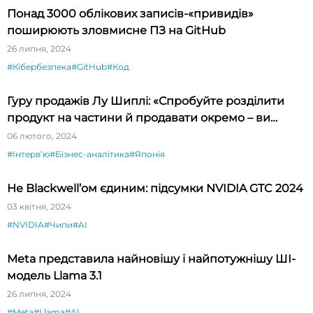
Понад 3000 облікових записів-«привидів»
поширюють зловмисне ПЗ на GitHub
26 липня, 2024
#Кібербезпека
#GitHub
#Код
Гуру продажів Лу Шиплі: «Спробуйте розділити
продукт на частини й продавати окремо – ви
будете вражені»
06 лютого, 2024
#Інтервʼю
#Бізнес-аналітика
#Японія
Не Blackwell’ом єдиним: підсумки NVIDIA GTC 2024
03 квітня, 2024
#NVIDIA
#Чипи
#AI
Meta представила найновішу і найпотужнішу ШІ-
модель Llama 3.1
26 липня, 2024
#Meta
#Llama
#AI