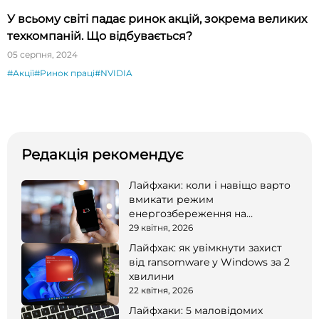
У всьому світі падає ринок акцій, зокрема великих
техкомпаній. Що відбувається?
05 серпня, 2024
#Акції
#Ринок праці
#NVIDIA
Редакція рекомендує
Лайфхаки: коли і навіщо варто
вмикати режим
енергозбереження на
смартфоні
29 квітня, 2026
Лайфхак: як увімкнути захист
від ransomware у Windows за 2
хвилини
22 квітня, 2026
Лайфхаки: 5 маловідомих