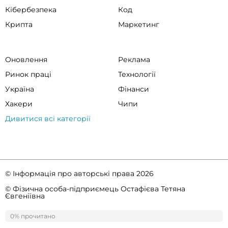
Кібербезпека
Код
Крипта
Маркетинг
Оновлення
Реклама
Ринок праці
Технології
Україна
Фінанси
Хакери
Чипи
Дивитися всі категорії
© Інформація про авторські права 2026
© Фізична особа-підприємець Остафієва Тетяна
Євгеніївна
Правила спільноти
Політика конфіденційності
0% прочитано
0%