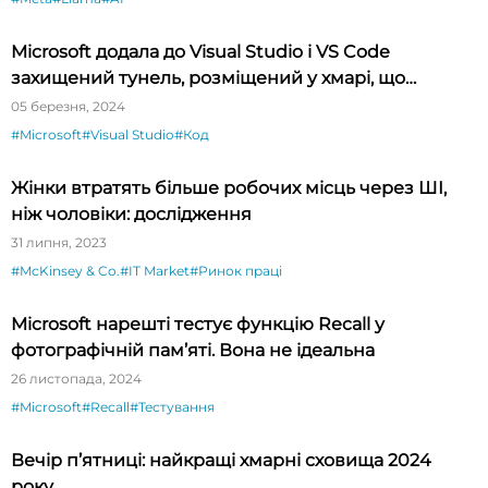
Microsoft додала до Visual Studio і VS Code
захищений тунель, розміщений у хмарі, що
спрощує тестування API
05 березня, 2024
#Microsoft
#Visual Studio
#Код
Жінки втратять більше робочих місць через ШІ,
ніж чоловіки: дослідження
31 липня, 2023
#McKinsey & Co.
#IT Market
#Ринок праці
Microsoft нарешті тестує функцію Recall у
фотографічній пам’яті. Вона не ідеальна
26 листопада, 2024
#Microsoft
#Recall
#Тестування
Вечір п’ятниці: найкращі хмарні сховища 2024
року