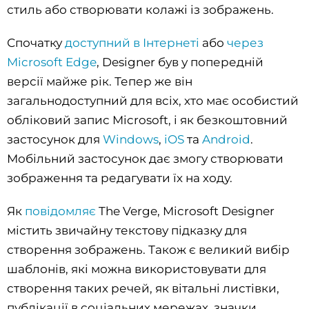
стиль або створювати колажі із зображень.
Спочатку
доступний в Інтернеті
або
через
Microsoft Edge
, Designer був у попередній
версії майже рік. Тепер же він
загальнодоступний для всіх, хто має особистий
обліковий запис Microsoft, і як безкоштовний
застосунок для
Windows
,
iOS
та
Android
.
Мобільний застосунок дає змогу створювати
зображення та редагувати їх на ходу.
Як
повідомляє
The Verge, Microsoft Designer
містить звичайну текстову підказку для
створення зображень. Також є великий вибір
шаблонів, які можна використовувати для
створення таких речей, як вітальні листівки,
публікації в соціальних мережах, значки,