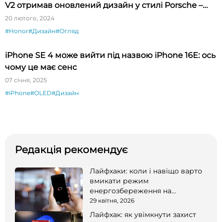
V2 отримав оновлений дизайн у стилі Porsche –
огляд
20 лютого, 2024
#Honor
#Дизайн
#Огляд
iPhone SE 4 може вийти під назвою iPhone 16E: ось
чому це має сенс
07 січня, 2025
#iPhone
#OLED
#Дизайн
Редакція рекомендує
Лайфхаки: коли і навіщо варто
вмикати режим
енергозбереження на
смартфоні
29 квітня, 2026
Лайфхак: як увімкнути захист