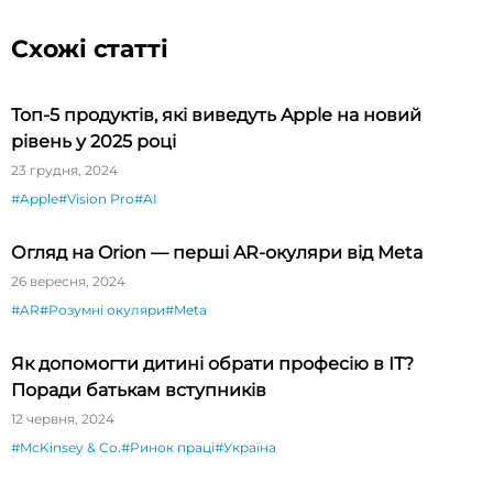
Схожі статті
Топ-5 продуктів, які виведуть Apple на новий
рівень у 2025 році
23 грудня, 2024
#Apple
#Vision Pro
#AI
Огляд на Orion — перші AR-окуляри від Meta
26 вересня, 2024
#AR
#Розумні окуляри
#Meta
Як допомогти дитині обрати професію в ІТ?
Поради батькам вступників
12 червня, 2024
#McKinsey & Co.
#Ринок праці
#Україна