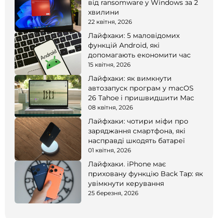
від ransomware у Windows за 2
хвилини
22 квітня, 2026
Лайфхаки: 5 маловідомих
функцій Android, які
допомагають економити час
15 квітня, 2026
Лайфхаки: як вимкнути
автозапуск програм у macOS
26 Tahoe і пришвидшити Mac
08 квітня, 2026
Лайфхаки: чотири міфи про
заряджання смартфона, які
насправді шкодять батареї
01 квітня, 2026
Лайфхаки. iPhone має
приховану функцію Back Tap: як
увімкнути керування
25 березня, 2026