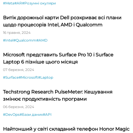
#Meta
#AR
#Розумні окуляри
Витік дорожньої карти Dell розкриває всі плани
щодо процесорів Intel, AMD і Qualcomm
16 травня, 2024
#Intel
#Qualcomm
#AMD
Microsoft представить Surface Pro 10 і Surface
Laptop 6 пізніше цього місяця
07 березня, 2024
#Surface
#Microsoft
#Laptop
Techstrong Research PulseMeter: Кешування
змінює продуктивність програми
06 березня, 2024
#DevOps
#Бази даних
#API
Найтонший у світі складаний телефон Honor Magic