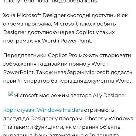
тексту і бронювання до зображень.
Хоча Microsoft Designer сьогодні доступний як
окрема програма, Microsoft також робить
Designer доступною через Copilot у таких
програмах, як Word і PowerPoint.
Передплатники Copilot Pro можуть створювати
зображення та дизайни прямо у Word і
PowerPoint. Також незабаром Microsoft додасть
новий генератор банерів для документів Word.
Користувачі Windows Insiders
отримають
доступ до Designer у програмі Photos у Windows
11 із такими функціями, як стирання об’єктів,
видалення фону, автоматичне обрізання та