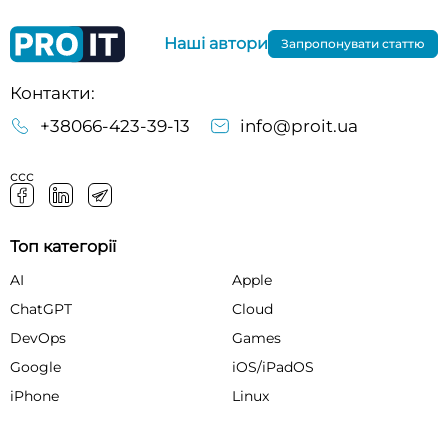
Наші автори
Запропонувати статтю
Контакти:
+38066-423-39-13
info@proit.ua
ссс
Топ категорії
AI
Apple
ChatGPT
Cloud
DevOps
Games
Google
iOS/iPadOS
iPhone
Linux