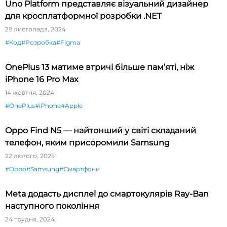
Uno Platform представляє візуальний дизайнер
для кросплатформної розробки .NET
29 листопада, 2024
#Код
#Розробка
#Figma
OnePlus 13 матиме втричі більше пам’яті, ніж
iPhone 16 Pro Max
14 жовтня, 2024
#OnePlus
#iPhone
#Apple
Oppo Find N5 — найтонший у світі складаний
телефон, яким присоромили Samsung
22 лютого, 2025
#Oppo
#Samsung
#Смартфони
Meta додасть дисплеї до смартокулярів Ray-Ban
наступного покоління
24 грудня, 2024