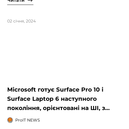
Читати
02 січня, 2024
Microsoft готує Surface Pro 10 і
Surface Laptop 6 наступного
покоління, орієнтовані на ШІ, з
чипами Arm та оновленнями
ProIT NEWS
дизайну