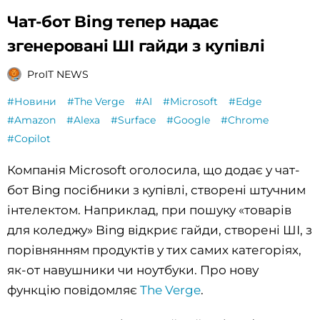
Чат-бот Bing тепер надає
згенеровані ШІ гайди з купівлі
ProIT NEWS
#Новини
#The Verge
#AI
#Microsoft
#Edge
#Amazon
#Alexa
#Surface
#Google
#Chrome
#Copilot
Компанія Microsoft оголосила, що додає у чат-
бот Bing посібники з купівлі, створені штучним
інтелектом. Наприклад, при пошуку «товарів
для коледжу» Bing відкриє гайди, створені ШІ, з
порівнянням продуктів у тих самих категоріях,
як-от навушники чи ноутбуки. Про нову
функцію повідомляє
The Verge
.