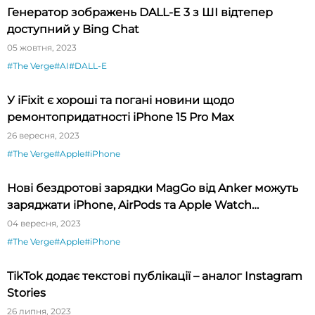
Генератор зображень DALL-E 3 з ШІ відтепер
доступний у Bing Chat
05 жовтня, 2023
#The Verge
#AI
#DALL-E
У iFixit є хороші та погані новини щодо
ремонтопридатності iPhone 15 Pro Max
26 вересня, 2023
#The Verge
#Apple
#iPhone
Нові бездротові зарядки MagGo від Anker можуть
заряджати iPhone, AirPods та Apple Watch
одночасно
04 вересня, 2023
#The Verge
#Apple
#iPhone
TikTok додає текстові публікації – аналог Instagram
Stories
26 липня, 2023