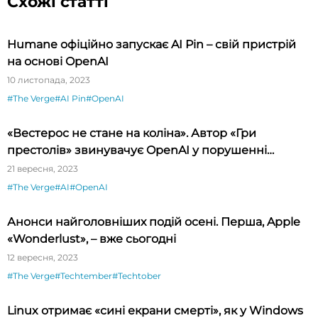
Схожі статті
Humane офіційно запускає AI Pin – свій пристрій
на основі OpenAI
10 листопада, 2023
#The Verge
#AI Pin
#OpenAI
«Вестерос не стане на коліна». Автор «Гри
престолів» звинувачує OpenAI у порушенні
авторських прав
21 вересня, 2023
#The Verge
#AI
#OpenAI
Анонси найголовніших подій осені. Перша, Apple
«Wonderlust», – вже сьогодні
12 вересня, 2023
#The Verge
#Techtember
#Techtober
Linux отримає «сині екрани смерті», як у Windows