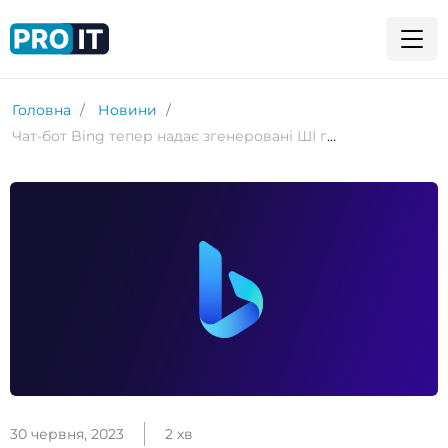
Головна
Новини
Чат-бот Bing тепер надає згенеровані ШІ гайди з купівлі
30 червня, 2023
2 хв