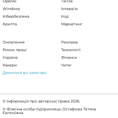
OpenAI
TikTok
Windows
Інтервʼю
Кібербезпека
Код
Крипта
Маркетинг
Оновлення
Реклама
Ринок праці
Технології
Україна
Фінанси
Хакери
Чипи
Дивитися всі категорії
© Інформація про авторські права 2026
© Фізична особа-підприємець Остафієва Тетяна
Євгеніївна