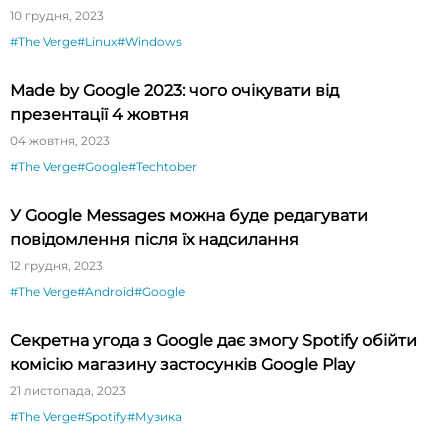
10 грудня, 2023
#The Verge
#Linux
#Windows
Made by Google 2023: чого очікувати від
презентації 4 жовтня
04 жовтня, 2023
#The Verge
#Google
#Techtober
У Google Messages можна буде редагувати
повідомлення після їх надсилання
12 грудня, 2023
#The Verge
#Android
#Google
Секретна угода з Google дає змогу Spotify обійти
комісію магазину застосунків Google Play
21 листопада, 2023
#The Verge
#Spotify
#Музика