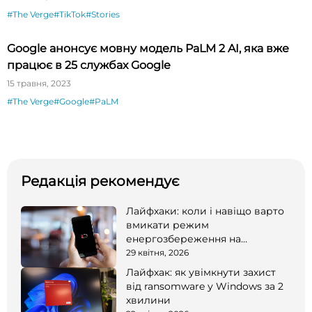
#The Verge
#TikTok
#Stories
Google анонсує мовну модель PaLM 2 AI, яка вже
працює в 25 службах Google
15 травня, 2023
#The Verge
#Google
#PaLM
Редакція рекомендує
Лайфхаки: коли і навіщо варто
вмикати режим
енергозбереження на
смартфоні
29 квітня, 2026
Лайфхак: як увімкнути захист
від ransomware у Windows за 2
хвилини