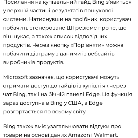
Посилання на купівельний гайд Bing з’явиться
у верхній частині результатів пошукової
системи. Натиснувши на посібник, користувач
побачить згенероване ШІ резюме про те, що
він шукає, а також список відповідних
продуктів. Через кнопку «Порівняти» можна
побачити діаграму з даними із вебсайтів
виробників продуктів.
Microsoft зазначає, що користувачі можуть
отримати доступ до гайдів із купівлі як через
чат Bing, так і на бічній панелі Edge. Ця функція
зараз доступна в Bing у США, а Edge
розгортається по всьому світу.
Bing також вміє узагальнювати відгуки про
товари на основі даних Amazon і Walmart.