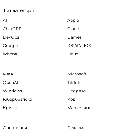
Топ категорії
AI
Apple
ChatGPT
Cloud
DevOps
Games
Google
iOS/iPadOS
iPhone
Linux
Meta
Microsoft
OpenAI
TikTok
Windows
Інтервʼю
Кібербезпека
Код
Крипта
Маркетинг
Оновлення
Реклама