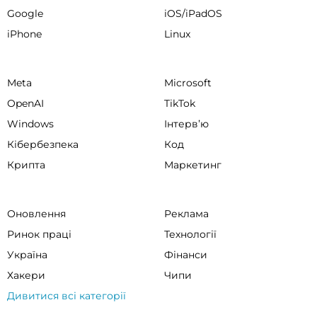
Google
iOS/iPadOS
iPhone
Linux
Meta
Microsoft
OpenAI
TikTok
Windows
Інтервʼю
Кібербезпека
Код
Крипта
Маркетинг
Оновлення
Реклама
Ринок праці
Технології
Україна
Фінанси
Хакери
Чипи
Дивитися всі категорії