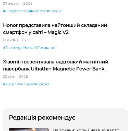
07 жовтня, 2024
#Кібербезпека
#Android
#Google
Honor представила найтонший складаний
смартфон у світі – Magic V2
13 липня, 2023
#The Verge
#Китай
#Технології
Xiaomi презентувала надтонкий магнітний
павербанк Ultrathin Magnetic Power Bank
товщиною всього 6 мм
20 січня, 2026
#Xiaomi
#iPhone
#Android
Редакція рекомендує
Лайфхаки: коли і навіщо варто