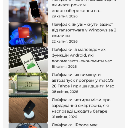
вмикати режим
енергозбереження на
смартфоні
29 квітня, 2026
Лайфхак: як увімкнути захист
від ransomware у Windows за 2
хвилини
22 квітня, 2026
Лайфхаки: 5 маловідомих
функцій Android, які
допомагають економити час
15 квітня, 2026
Лайфхаки: як вимкнути
автозапуск програм у macOS
26 Tahoe і пришвидшити Mac
08 квітня, 2026
Лайфхаки: чотири міфи про
заряджання смартфона, які
насправді шкодять батареї
01 квітня, 2026
Лайфхаки. iPhone має