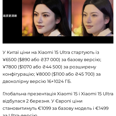
У Китаї ціни на Xiaomi 15 Ultra стартують із
¥6500 ($890 або ₴37 000) за базову версію;
¥7800 ($1070 або ₴44 500) за розширену
конфігурацію; ¥8000 ($1100 або ₴45 700) за
двоколірну версію 16+1024 ГБ.
Глобальна презентація Xiaomi 15 і Xiaomi 15 Ultra
відбулася 2 березня. У Європі ціни
становитимуть €1099 за базову модель і €1499
за Ultra-версію.