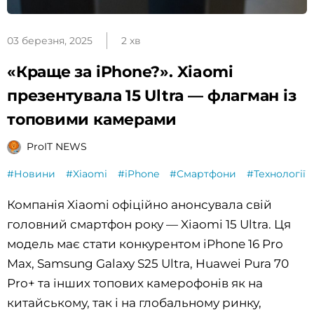
03 березня, 2025
2 хв
«Краще за iPhone?». Xiaomi
презентувала 15 Ultra — флагман із
топовими камерами
ProIT NEWS
#Новини
#Xiaomi
#iPhone
#Смартфони
#Технології
Компанія Xiaomi офіційно анонсувала свій
головний смартфон року — Xiaomi 15 Ultra. Ця
модель має стати конкурентом iPhone 16 Pro
Max, Samsung Galaxy S25 Ultra, Huawei Pura 70
Pro+ та інших топових камерофонів як на
китайському, так і на глобальному ринку,