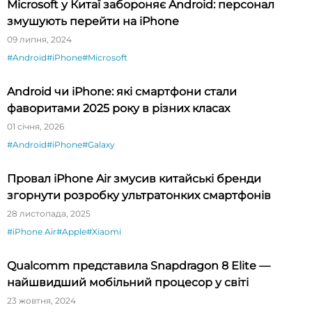
Microsoft у Китаї забороняє Android: персонал
змушують перейти на iPhone
09 липня, 2024
#Android
#iPhone
#Microsoft
Android чи iPhone: які смартфони стали
фаворитами 2025 року в різних класах
01 січня, 2026
#Android
#iPhone
#Galaxy
Провал iPhone Air змусив китайські бренди
згорнути розробку ультратонких смартфонів
28 листопада, 2025
#iPhone Air
#Apple
#Xiaomi
Qualcomm представила Snapdragon 8 Elite —
найшвидший мобільний процесор у світі
23 жовтня, 2024