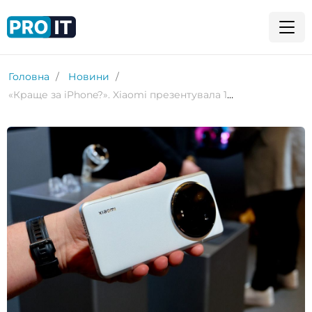
Головна
Новини
«Краще за iPhone?». Xiaomi презентувала 15 Ultra — флагман із топовими камерами