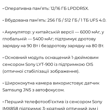
•
Оперативна пам’ять: 12/16 ГБ LPDDR5X.
•
Вбудована пам’ять: 256 ГБ / 512 ГБ / 1 ТБ UFS 4.0.
•
Акумулятор: у китайській версії — 6000 мАг, у
глобальній — 5400 мАг; підтримує дротову
зарядку на 90 Вт і бездротову зарядку на 80 Вт.
•
Основний модуль оснащений 1-дюймовим
сенсором Sony LYT-900 із підтримкою OIS
(оптичної стабілізації зображення).
•
Ширококутна камера використовує датчик
Samsung JN5 з автофокусом.
•
Перший телефотооб’єктив із сенсором Sony
IMX858 підтримує 3-кратний оптичний зум і