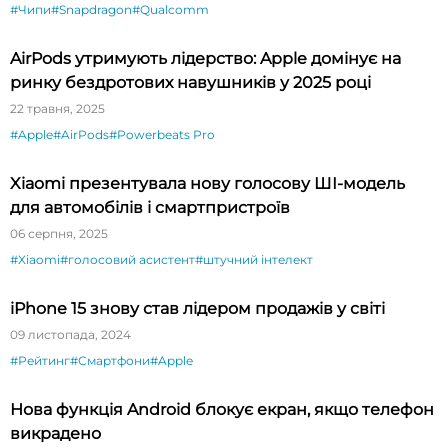
#Чипи
#Snapdragon
#Qualcomm
AirPods утримують лідерство: Apple домінує на
ринку бездротових навушників у 2025 році
22 травня, 2025
#Apple
#AirPods
#Powerbeats Pro
Xiaomi презентувала нову голосову ШІ-модель
для автомобілів і смартпристроїв
06 серпня, 2025
#Xiaomi
#голосовий асистент
#штучний інтелект
iPhone 15 знову став лідером продажів у світі
09 листопада, 2024
#Рейтинг
#Смартфони
#Apple
Нова функція Android блокує екран, якщо телефон
викрадено