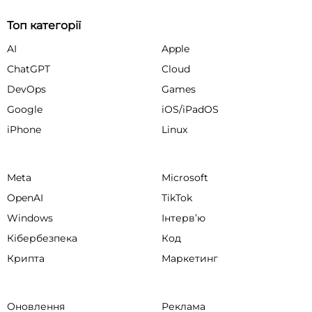
Топ категорії
AI
Apple
ChatGPT
Cloud
DevOps
Games
Google
iOS/iPadOS
iPhone
Linux
Meta
Microsoft
OpenAI
TikTok
Windows
Інтервʼю
Кібербезпека
Код
Крипта
Маркетинг
Оновлення
Реклама