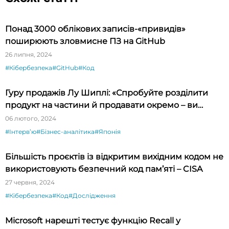
Понад 3000 облікових записів-«привидів»
поширюють зловмисне ПЗ на GitHub
26 липня, 2024
#Кібербезпека
#GitHub
#Код
Гуру продажів Лу Шиплі: «Спробуйте розділити
продукт на частини й продавати окремо – ви
будете вражені»
06 лютого, 2024
#Інтервʼю
#Бізнес-аналітика
#Японія
Більшість проєктів із відкритим вихідним кодом не
використовують безпечний код пам’яті – CISA
27 червня, 2024
#Кібербезпека
#Код
#Дослідження
Microsoft нарешті тестує функцію Recall у