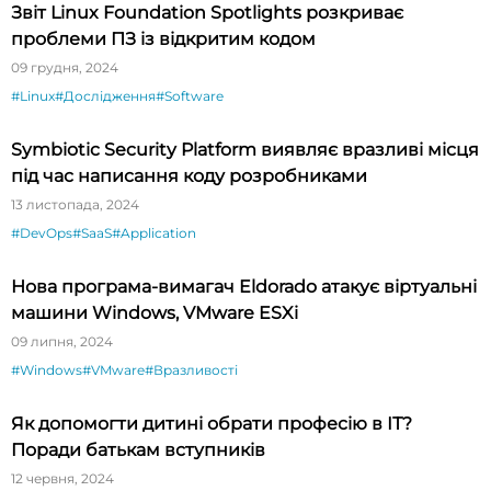
Звіт Linux Foundation Spotlights розкриває
проблеми ПЗ із відкритим кодом
09 грудня, 2024
#Linux
#Дослідження
#Software
Symbiotic Security Platform виявляє вразливі місця
під час написання коду розробниками
13 листопада, 2024
#DevOps
#SaaS
#Application
Нова програма-вимагач Eldorado атакує віртуальні
машини Windows, VMware ESXi
09 липня, 2024
#Windows
#VMware
#Вразливості
Як допомогти дитині обрати професію в ІТ?
Поради батькам вступників
12 червня, 2024