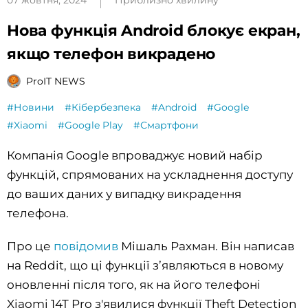
07 жовтня, 2024
Приблизно хвилину
Нова функція Android блокує екран,
якщо телефон викрадено
ProIT NEWS
#Новини
#Кібербезпека
#Android
#Google
#Xiaomi
#Google Play
#Смартфони
Компанія Google впроваджує новий набір
функцій, спрямованих на ускладнення доступу
до ваших даних у випадку викрадення
телефона.
Про це
повідомив
Мішаль Рахман. Він написав
на Reddit, що ці функції з’являються в новому
оновленні після того, як на його телефоні
Xiaomi 14T Pro з'явилися функції Theft Detection