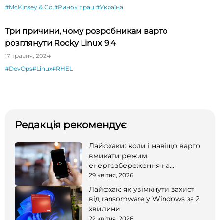
#McKinsey & Co.
#Ринок праці
#Україна
Три причини, чому розробникам варто
розглянути Rocky Linux 9.4
17 травня, 2024
#DevOps
#Linux
#RHEL
Редакція рекомендує
Лайфхаки: коли і навіщо варто
вмикати режим
енергозбереження на
смартфоні
29 квітня, 2026
Лайфхак: як увімкнути захист
від ransomware у Windows за 2
хвилини
22 квітня, 2026