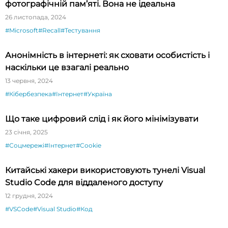
фотографічній пам’яті. Вона не ідеальна
26 листопада, 2024
#Microsoft
#Recall
#Тестування
Анонімність в інтернеті: як сховати особистість і
наскільки це взагалі реально
13 червня, 2024
#Кібербезпека
#Інтернет
#Україна
Що таке цифровий слід і як його мінімізувати
23 січня, 2025
#Соцмережі
#Інтернет
#Cookie
Китайські хакери використовують тунелі Visual
Studio Code для віддаленого доступу
12 грудня, 2024
#VSCode
#Visual Studio
#Код