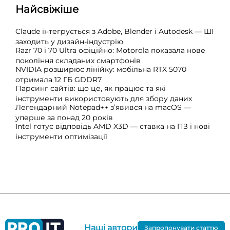
Найсвіжіше
Claude інтегрується з Adobe, Blender і Autodesk — ШІ
заходить у дизайн-індустрію
Razr 70 і 70 Ultra офіційно: Motorola показала нове
покоління складаних смартфонів
NVIDIA розширює лінійку: мобільна RTX 5070
отримала 12 ГБ GDDR7
Парсинг сайтів: що це, як працює та які
інструменти використовують для збору даних
Легендарний Notepad++ з’явився на macOS —
уперше за понад 20 років
Intel готує відповідь AMD X3D — ставка на ПЗ і нові
інструменти оптимізації
Наші автори
Запропонувати статтю