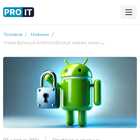
Головна
Новини
Нова функція Android блокує екран, якщо телефон викрадено