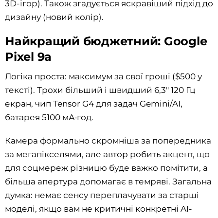
3D-ігор). Також згадується яскравіший підхід до
дизайну (новий колір).
Найкращий бюджетний: Google
Pixel 9a
Логіка проста: максимум за свої гроші ($500 у
тексті). Трохи більший і швидший 6,3" 120 Гц
екран, чип Tensor G4 для задач Gemini/AI,
батарея 5100 мА·год.
Камера формально скромніша за попередника
за мегапікселями, але автор робить акцент, що
для соцмереж різницю буде важко помітити, а
більша апертура допомагає в темряві. Загальна
думка: немає сенсу переплачувати за старші
моделі, якщо вам не критичні конкретні AI-