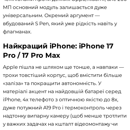
МП основний модуль залишається дуже
універсальним. Окремий аргумент —
вбудований S Pen, який уже рідкість навіть у
флагманах.
Найкращий iPhone: iPhone 17
Pro / 17 Pro Max
Apple пішла не шляхом ще тонше, а навпаки —
трохи товстіший корпус, щоб вмістити більше
«заліза» та покращити автономність. У
матеріалі акцент на найдовшій батареї серед
iPhone, 4x телефото з оптичною якістю до 8x,
дуже потужний A19 Pro і термоконтроль через
надтонку випарну камеру (щоб менше тротлити
у важких задачах на кшталт відеомонтажу чи