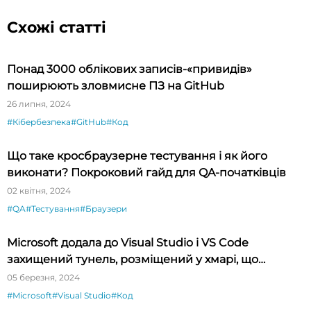
Схожі статті
Понад 3000 облікових записів-«привидів»
поширюють зловмисне ПЗ на GitHub
26 липня, 2024
#Кібербезпека
#GitHub
#Код
Що таке кросбраузерне тестування і як його
виконати? Покроковий гайд для QA-початківців
02 квітня, 2024
#QA
#Тестування
#Браузери
Microsoft додала до Visual Studio і VS Code
захищений тунель, розміщений у хмарі, що
спрощує тестування API
05 березня, 2024
#Microsoft
#Visual Studio
#Код