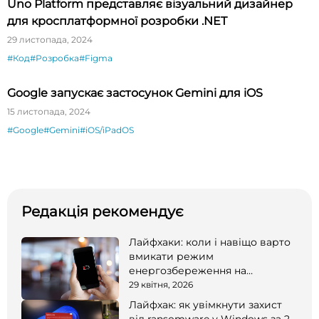
Uno Platform представляє візуальний дизайнер
для кросплатформної розробки .NET
29 листопада, 2024
#Код
#Розробка
#Figma
Google запускає застосунок Gemini для iOS
15 листопада, 2024
#Google
#Gemini
#iOS/iPadOS
Редакція рекомендує
Лайфхаки: коли і навіщо варто
вмикати режим
енергозбереження на
смартфоні
29 квітня, 2026
Лайфхак: як увімкнути захист