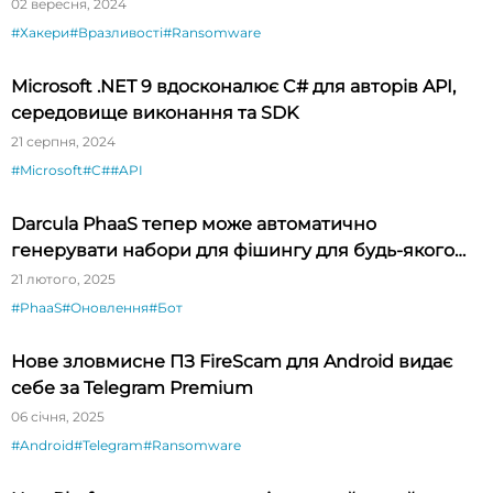
шпигунського ПЗ
02 вересня, 2024
#Хакери
#Вразливості
#Ransomware
Microsoft .NET 9 вдосконалює C# для авторів API,
середовище виконання та SDK
21 серпня, 2024
#Microsoft
#C#
#API
Darcula PhaaS тепер може автоматично
генерувати набори для фішингу для будь-якого
бренду
21 лютого, 2025
#PhaaS
#Оновлення
#Бот
Нове зловмисне ПЗ FireScam для Android видає
себе за Telegram Premium
06 січня, 2025
#Android
#Telegram
#Ransomware