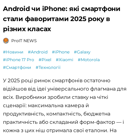
Android чи iPhone: які смартфони
стали фаворитами 2025 року в
різних класах
ProIT NEWS
#Новини
#Android
#iPhone
#Galaxy
#iPhone 17 Pro
#Pixel
#Xiaomi
#Motorola
#Смартфони
#Технології
У 2025 році ринок смартфонів остаточно
відійшов від ідеї універсального флагмана для
всіх. Виробники зробили ставку на чіткі
сценарії: максимальна камера й
продуктивність, компактність, бюджетна
практичність або складаний форм-фактор — і
кожна з цих ніш отримала свої еталони. На