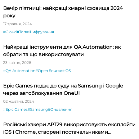
Вечір п’ятниці: найкращі хмарні сховища 2024
року
17 травня, 2024
#Cloud
#Топ
#Шифрування
Найкращі інструменти для QA Automation: як
обрати та що використовувати
23 квітня, 2026
#QA Automation
#Open Source
#iOS
Epic Games подає до суду на Samsung і Google
через автоблокування OneUI
02 жовтня, 2024
#Epic Games
#Samsung
#Оновлення
Російські хакери APT29 використовують експлойти
iOS і Chrome, створені постачальниками