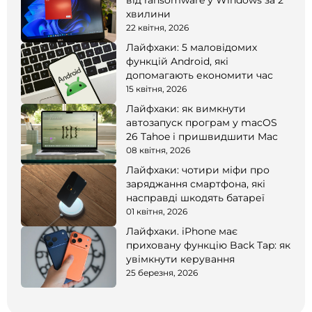
від ransomware у Windows за 2
хвилини
22 квітня, 2026
Лайфхаки: 5 маловідомих
функцій Android, які
допомагають економити час
15 квітня, 2026
Лайфхаки: як вимкнути
автозапуск програм у macOS
26 Tahoe і пришвидшити Mac
08 квітня, 2026
Лайфхаки: чотири міфи про
заряджання смартфона, які
насправді шкодять батареї
01 квітня, 2026
Лайфхаки. iPhone має
приховану функцію Back Tap: як
увімкнути керування
25 березня, 2026