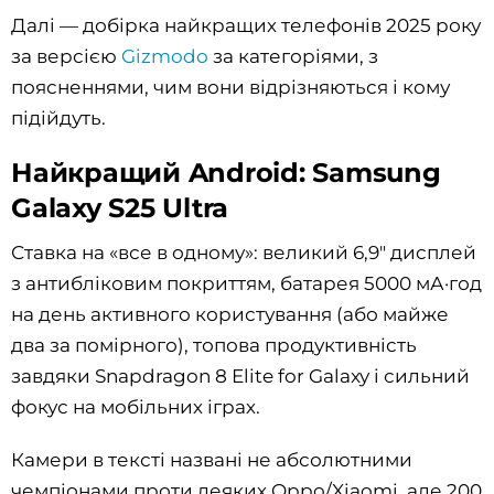
Далі — добірка найкращих телефонів 2025 року
за версією
Gizmodo
за категоріями, з
поясненнями, чим вони відрізняються і кому
підійдуть.
Найкращий Android: Samsung
Galaxy S25 Ultra
Ставка на «все в одному»: великий 6,9" дисплей
з антибліковим покриттям, батарея 5000 мА·год
на день активного користування (або майже
два за помірного), топова продуктивність
завдяки Snapdragon 8 Elite for Galaxy і сильний
фокус на мобільних іграх.
Камери в тексті названі не абсолютними
чемпіонами проти деяких Oppo/Xiaomi, але 200