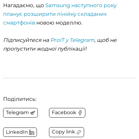
Нагадаємо, що
Samsung наступного року
планує розширити лінійку складаних
смартфонів
новою моделлю.
Підписуйтеся на
ProIT у Telegram
, щоб не
пропустити жодної публікації!
Поділитись:
Telegram
Facebook
Copy link
LinkedIn