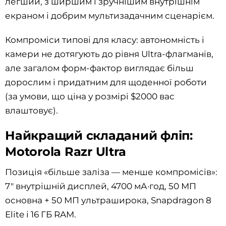
легший, з ширшим і зручнішим внутрішнім
екраном і добрим мультизадачним сценарієм.
Компроміси типові для класу: автономність і
камери не дотягують до рівня Ultra-флагманів,
але загалом форм-фактор виглядає більш
дорослим і придатним для щоденної роботи
(за умови, що ціна у розмірі $2000 вас
влаштовує).
Найкращий складаний фліп:
Motorola Razr Ultra
Позиція «більше заліза — менше компромісів»:
7" внутрішній дисплей, 4700 мА·год, 50 МП
основна + 50 МП ультраширока, Snapdragon 8
Elite і 16 ГБ RAM.