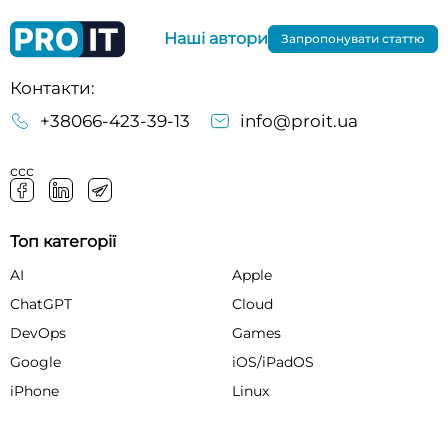
Наші автори
Запропонувати статтю
Контакти:
+38066-423-39-13
info@proit.ua
ссс
Топ категорії
AI
Apple
ChatGPT
Cloud
DevOps
Games
Google
iOS/iPadOS
iPhone
Linux