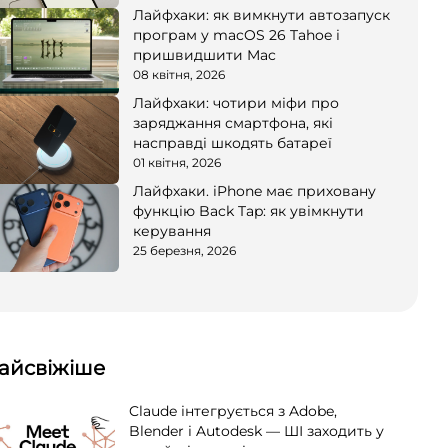
Лайфхаки: як вимкнути автозапуск
програм у macOS 26 Tahoe і
пришвидшити Mac
08 квітня, 2026
Лайфхаки: чотири міфи про
заряджання смартфона, які
насправді шкодять батареї
01 квітня, 2026
Лайфхаки. iPhone має приховану
функцію Back Tap: як увімкнути
керування
25 березня, 2026
айсвіжіше
Claude інтегрується з Adobe,
Blender і Autodesk — ШІ заходить у