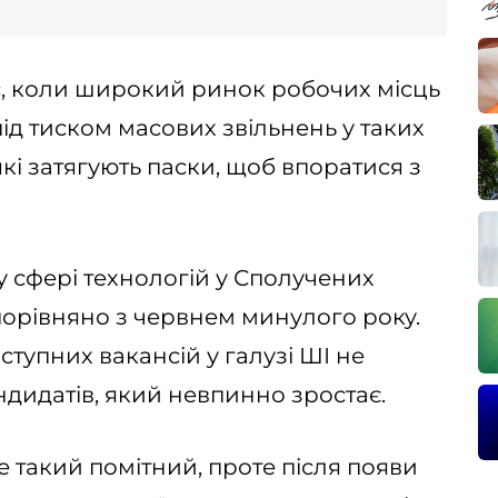
ас, коли широкий ринок робочих місць
під тиском масових звільнень у таких
які затягують паски, щоб впоратися з
 у сфері технологій у Сполучених
порівняно з червнем минулого року.
оступних вакансій у галузі ШІ не
андидатів, який невпинно зростає.
е такий помітний, проте після появи