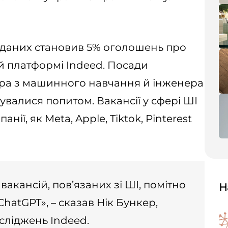
и даних становив 5% оголошень про
ій платформі Indeed. Посади
ера з машинного навчання й інженера
валися попитом. Вакансії у сфері ШІ
ії, як Meta, Apple, Tiktok, Pinterest
вакансій, пов’язаних зі ШІ, помітно
Н
ChatGPT», – сказав Нік Бункер,
сліджень Indeed.