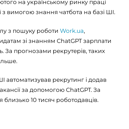
лютого на українському ринку праці
ї з вимогою знання чатбота на базі ШІ.
алу з пошуку роботи
Work.ua
,
идатам зі знанням ChatGPT зарплати
нь. За прогнозами рекрутерів, таких
ільше.
І автоматизував рекрутинг і додав
акансії за допомогою ChatGPT. За
 близько 10 тисяч роботодавців.