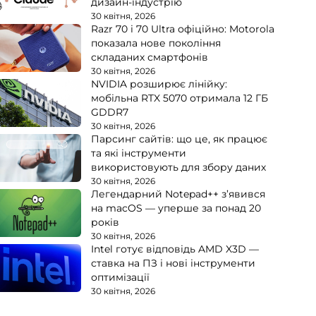
дизайн-індустрію
30 квітня, 2026
Razr 70 і 70 Ultra офіційно: Motorola
показала нове покоління
складаних смартфонів
30 квітня, 2026
NVIDIA розширює лінійку:
мобільна RTX 5070 отримала 12 ГБ
GDDR7
30 квітня, 2026
Парсинг сайтів: що це, як працює
та які інструменти
використовують для збору даних
30 квітня, 2026
Легендарний Notepad++ з’явився
на macOS — уперше за понад 20
років
30 квітня, 2026
Intel готує відповідь AMD X3D —
ставка на ПЗ і нові інструменти
оптимізації
30 квітня, 2026