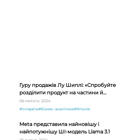
Гуру продажів Лу Шиплі: «Спробуйте
розділити продукт на частини й
продавати окремо – ви будете вражені»
06 лютого, 2024
#Інтервʼю
#Бізнес-аналітика
#Японія
Meta представила найновішу і
найпотужнішу ШІ-модель Llama 3.1
26 липня, 2024