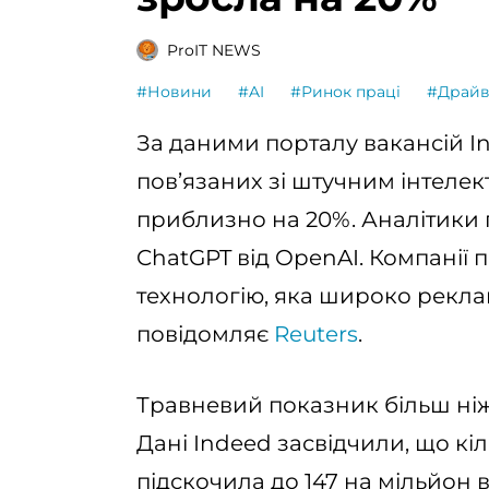
ProIT NEWS
#Новини
#AI
#Ринок праці
#Драй
За даними порталу вакансій In
пов’язаних зі штучним інтеле
приблизно на 20%. Аналітики 
ChatGPT від OpenAI. Компанії 
технологію, яка широко рекла
повідомляє
Reuters
.
Травневий показник більш ніж 
Дані Indeed засвідчили, що кіл
підскочила до 147 на мільйон 