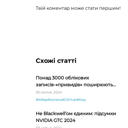
Твій коментар може стати першим!
Схожі статті
Понад 3000 облікових
записів-«привидів» поширюють
зловмисне ПЗ на GitHub
26 липня, 2024
#Кібербезпека
#GitHub
#Код
Не Blackwell’ом єдиним: підсумки
NVIDIA GTC 2024
03 квітня, 2024