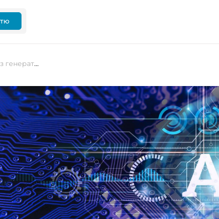
ттю
Кількість оголошень про роботу з генеративним ШІ у США зросла на 20%