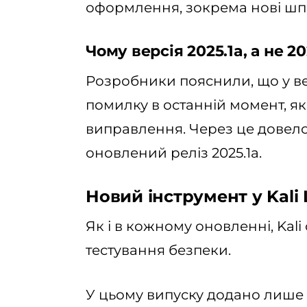
оформлення, зокрема нові шпа
Чому версія 2025.1a, а не 20
Розробники пояснили, що у ве
помилку в останній момент, я
виправлення. Через це довело
оновлений реліз 2025.1a.
Новий інструмент у Kali 
Як і в кожному оновленні, Kal
тестування безпеки.
У цьому випуску додано лише 