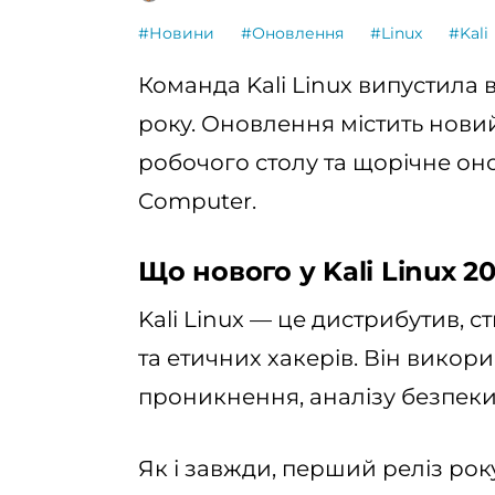
#Новини
#Оновлення
#Linux
#Kali
Команда Kali Linux випустила 
року. Оновлення містить новий
робочого столу та щорічне он
Computer.
Що нового у Kali Linux 20
Kali Linux — це дистрибутив, с
та етичних хакерів. Він викор
проникнення, аналізу безпеки
Як і завжди, перший реліз ро