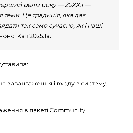
 перший реліз року — 20XX.1 —
теми. Це традиція, яка дає
дати так само сучасно, як і наші
онсі Kali 2025.1a.
дставила:
 завантаження і входу в систему.
аження в пакеті Community