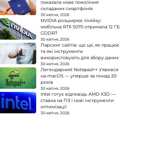
показала нове покоління
складаних смартфонів
30 квітня, 2026
NVIDIA розширює лінійку:
мобільна RTX 5070 отримала 12 ГБ
GDDR7
30 квітня, 2026
Парсинг сайтів: що це, як працює
та які інструменти
використовують для збору даних
30 квітня, 2026
Легендарний Notepad++ з’явився
на macOS — уперше за понад 20
років
30 квітня, 2026
Intel готує відповідь AMD X3D —
ставка на ПЗ і нові інструменти
оптимізації
30 квітня, 2026