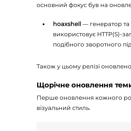
основний фокус був на оновле
hoaxshell
— генератор та 
використовує HTTP(S)-за
подібного зворотного пі
Також у цьому релізі оновлено я
Щорічне оновлення тем
Перше оновлення кожного ро
візуальний стиль.