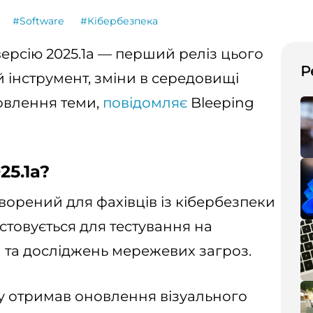
#Software
#Кібербезпека
версію 2025.1a — перший реліз цього
Р
 інструмент, зміни в середовищі
овлення теми,
повідомляє
Bleeping
25.1a?
творений для фахівців із кібербезпеки
истовується для тестування на
 та досліджень мережевих загроз.
ку отримав оновлення візуального