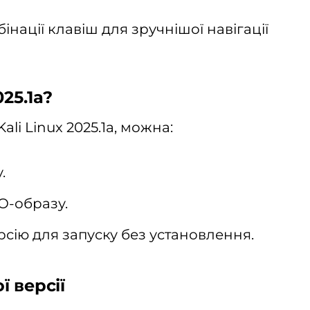
інації клавіш для зручнішої навігації
25.1a?
li Linux 2025.1a, можна:
.
SO-образу.
сію для запуску без установлення.
 версії