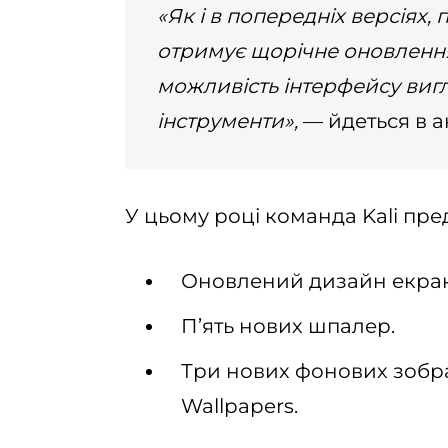
«Як і в попередніх версіях,
отримує щорічне оновлення 
можливість інтерфейсу вигля
інструменти»,
— йдеться в ан
У цьому році команда Kali пре
Оновлений дизайн екрана
П’ять нових шпалер.
Три нових фонових зобр
Wallpapers.