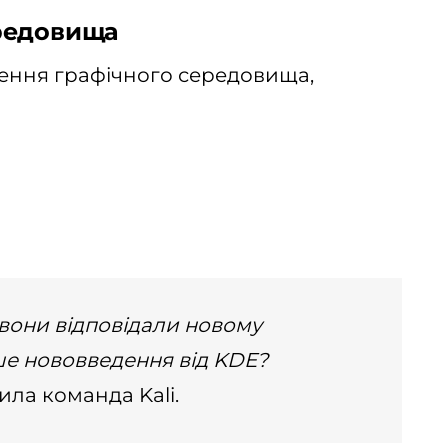
редовища
овлення графічного середовища,
 вони відповідали новому
е нововведення від KDE?
ла команда Kali.