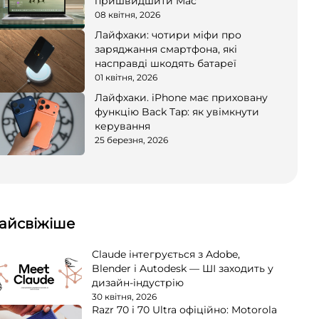
пришвидшити Mac
08 квітня, 2026
Лайфхаки: чотири міфи про
заряджання смартфона, які
насправді шкодять батареї
01 квітня, 2026
Лайфхаки. iPhone має приховану
функцію Back Tap: як увімкнути
керування
25 березня, 2026
айсвіжіше
Claude інтегрується з Adobe,
Blender і Autodesk — ШІ заходить у
дизайн-індустрію
30 квітня, 2026
Razr 70 і 70 Ultra офіційно: Motorola