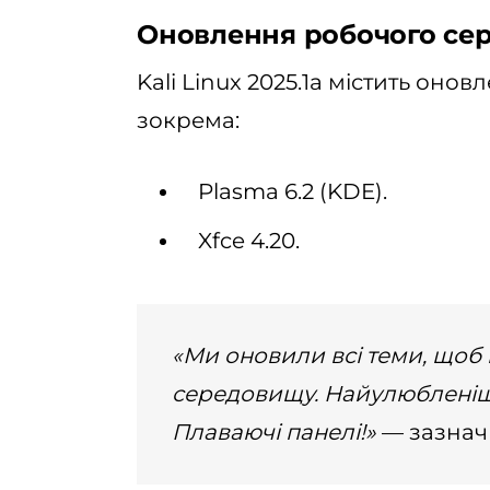
Оновлення робочого се
Kali Linux 2025.1a містить он
зокрема:
Plasma 6.2 (KDE).
Xfce 4.20.
«Ми оновили всі теми, щоб
середовищу. Найулюбленіш
Плаваючі панелі!»
— зазначи