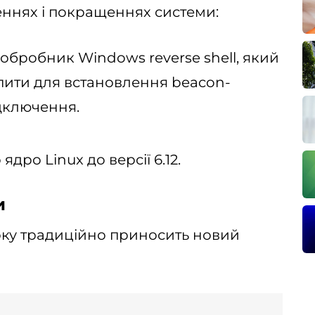
ннях і покращеннях системи:
обробник Windows reverse shell, який
пити для встановлення beacon-
дключення.
дро Linux до версії 6.12.
и
ку традиційно приносить новий