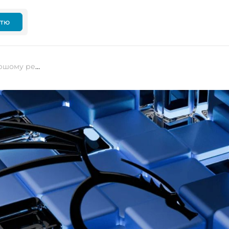
ттю
Kali Linux 2025.1a: що нового у першому релізі року?