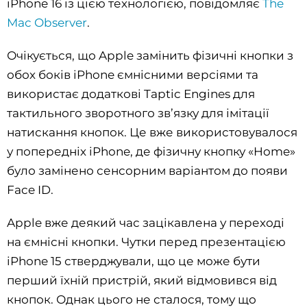
iPhone 16 із цією технологією, повідомляє
The
Mac Observer
.
Очікується, що Apple замінить фізичні кнопки з
обох боків iPhone ємнісними версіями та
використає додаткові Taptic Engines для
тактильного зворотного зв’язку для імітації
натискання кнопок. Це вже використовувалося
у попередніх iPhone, де фізичну кнопку «Home»
було замінено сенсорним варіантом до появи
Face ID.
Apple вже деякий час зацікавлена ​​у переході
на ємнісні кнопки. Чутки перед презентацією
iPhone 15 стверджували, що це може бути
перший їхній пристрій, який відмовився від
кнопок. Однак цього не сталося, тому що