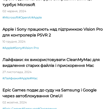
турбує Microsoft
02 червня, 2024
#Microsoft
#OpenAI
#Apple
Apple і Sony працюють над підтримкою Vision Pro
для контролерів PSVR 2
10 грудня, 2024
#Apple
#Sony
#Vision Pro
Лайфхаки: як використовувати CleanMyMac для
видалення старих файлів і прискорення Mac
27 листопада, 2024
#Лайфхаки
#Apple
#Mac
Epic Games подає до суду на Samsung і Google
через автоблокування OneUI
02 жовтня, 2024
#Epic Games
#Samsung
#Оновлення