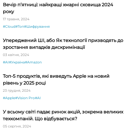
Вечір п’ятниці: найкращі хмарні сховища 2024
року
17 травня, 2024
#Cloud
#Топ
#Шифрування
Упереджений ШІ, або Як технології призводять до
зростання випадків дискримінації
03 квітня, 2024
#AI
#Україна
#Amazon
Топ-5 продуктів, які виведуть Apple на новий
рівень у 2025 році
23 грудня, 2024
#Apple
#Vision Pro
#AI
У всьому світі падає ринок акцій, зокрема великих
техкомпаній. Що відбувається?
05 серпня, 2024