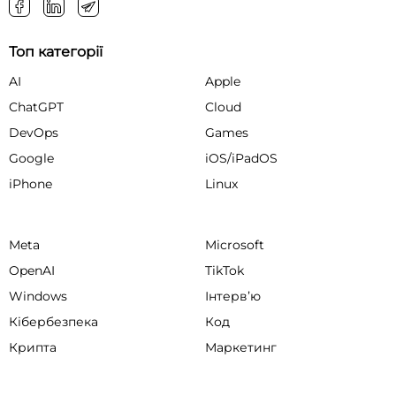
Топ категорії
AI
Apple
ChatGPT
Cloud
DevOps
Games
Google
iOS/iPadOS
iPhone
Linux
Meta
Microsoft
OpenAI
TikTok
Windows
Інтервʼю
Кібербезпека
Код
Крипта
Маркетинг