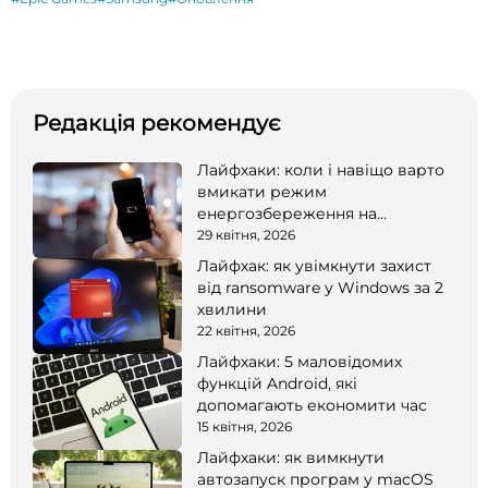
Редакція рекомендує
Лайфхаки: коли і навіщо варто
вмикати режим
енергозбереження на
смартфоні
29 квітня, 2026
Лайфхак: як увімкнути захист
від ransomware у Windows за 2
хвилини
22 квітня, 2026
Лайфхаки: 5 маловідомих
функцій Android, які
допомагають економити час
15 квітня, 2026
Лайфхаки: як вимкнути
автозапуск програм у macOS