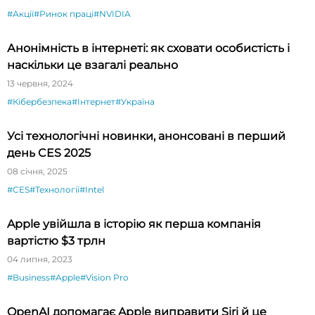
#Акції
#Ринок праці
#NVIDIA
Анонімність в інтернеті: як сховати особистість і
наскільки це взагалі реально
13 червня, 2024
#Кібербезпека
#Інтернет
#Україна
Усі технологічні новинки, анонсовані в перший
день CES 2025
08 січня, 2025
#CES
#Технології
#Intel
Apple увійшла в історію як перша компанія
вартістю $3 трлн
04 липня, 2023
#Business
#Apple
#Vision Pro
OpenAI допомагає Apple виправити Siri й це