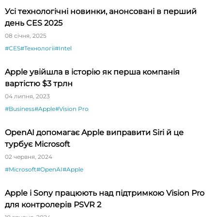
Усі технологічні новинки, анонсовані в перший
день CES 2025
08 січня, 2025
#CES
#Технології
#Intel
Apple увійшла в історію як перша компанія
вартістю $3 трлн
04 липня, 2023
#Business
#Apple
#Vision Pro
OpenAI допомагає Apple виправити Siri й це
турбує Microsoft
02 червня, 2024
#Microsoft
#OpenAI
#Apple
Apple і Sony працюють над підтримкою Vision Pro
для контролерів PSVR 2