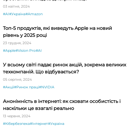
03 квітня, 2024
#AI
#Україна
#Amazon
Топ-5 продуктів, які виведуть Apple на новий
рівень у 2025 році
23 грудня, 2024
#Apple
#Vision Pro
#AI
У всьому світі падає ринок акцій, зокрема великих
техкомпаній. Що відбувається?
05 серпня, 2024
#Акції
#Ринок праці
#NVIDIA
Анонімність в інтернеті: як сховати особистість і
наскільки це взагалі реально
13 червня, 2024
#Кібербезпека
#Інтернет
#Україна