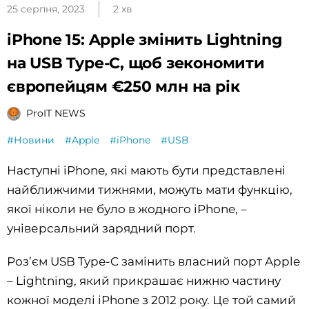
25 серпня, 2023
2 хв
iPhone 15: Apple змінить Lightning
на USB Type-C, щоб зекономити
європейцям €250 млн на рік
ProIT NEWS
#Новини
#Apple
#iPhone
#USB
Наступні iPhone, які мають бути представлені
найближчими тижнями, можуть мати функцію,
якої ніколи не було в жодного iPhone, –
універсальний зарядний порт.
Роз’єм USB Type-C замінить власний порт Apple
– Lightning, який прикрашає нижню частину
кожної моделі iPhone з 2012 року. Це той самий