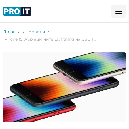
Головна
Новини
iPhone 15: Apple змінить Lightning на USB Type-C, щоб зекономити європейцям €250 млн на рік