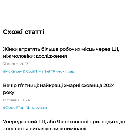
Схожі статті
Жінки втратять більше робочих місць через ШІ,
ніж чоловіки: дослідження
31 липня, 2023
#McKinsey & Co.
#IT Market
#Ринок праці
Вечір п’ятниці: найкращі хмарні сховища 2024
року
17 травня, 2024
#Cloud
#Топ
#Шифрування
Упереджений ШІ, або Як технології призводять до
зростання випадків дискримінації