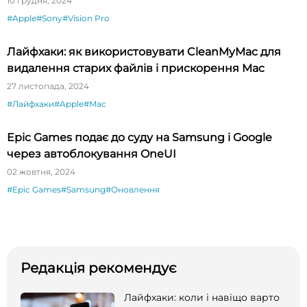
10 грудня, 2024
#Apple
#Sony
#Vision Pro
Лайфхаки: як використовувати CleanMyMac для
видалення старих файлів і прискорення Mac
27 листопада, 2024
#Лайфхаки
#Apple
#Mac
Epic Games подає до суду на Samsung і Google
через автоблокування OneUI
02 жовтня, 2024
#Epic Games
#Samsung
#Оновлення
Редакція рекомендує
Лайфхаки: коли і навіщо варто