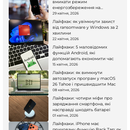
вмикати режим
енергозбереження на
смартфоні
29 квітня, 2026
Лайфхак: як увімкнути захист
від ransomware у Windows за 2
хвилини
22 квітня, 2026
Лайфхаки: 5 маловідомих
функцій Android, які
допомагають економити час
15 квітня, 2026
Лайфхаки: як вимкнути
автозапуск програм у macOS
26 Tahoe і пришвидшити Mac
08 квітня, 2026
Лайфхаки: чотири міфи про
заряджання смартфона, які
насправді шкодять батареї
01 квітня, 2026
Лайфхаки. iPhone має
приховану функцію Back Tap: як