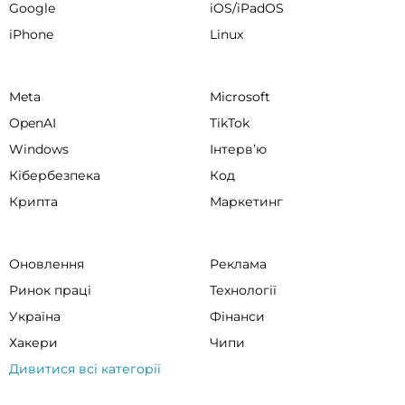
Google
iOS/iPadOS
iPhone
Linux
Meta
Microsoft
OpenAI
TikTok
Windows
Інтервʼю
Кібербезпека
Код
Крипта
Маркетинг
Оновлення
Реклама
Ринок праці
Технології
Україна
Фінанси
Хакери
Чипи
Дивитися всі категорії