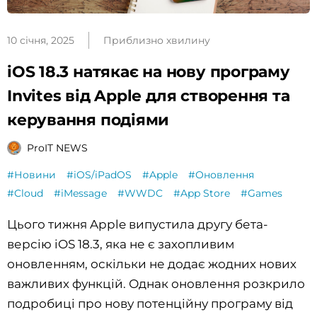
10 січня, 2025
Приблизно хвилину
iOS 18.3 натякає на нову програму
Invites від Apple для створення та
керування подіями
ProIT NEWS
#Новини
#iOS/iPadOS
#Apple
#Оновлення
#Cloud
#iMessage
#WWDC
#App Store
#Games
Цього тижня Apple випустила другу бета-
версію iOS 18.3, яка не є захопливим
оновленням, оскільки не додає жодних нових
важливих функцій. Однак оновлення розкрило
подробиці про нову потенційну програму від