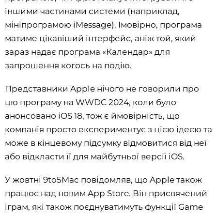
іншими частинами системи (наприклад,
мініпрограмою iMessage). Імовірно, програма
матиме цікавіший інтерфейс, аніж той, який
зараз надає програма «Календар» для
запрошення когось на подію.
Представники Apple нічого не говорили про
цю програму на WWDC 2024, коли було
анонсовано iOS 18, тож є ймовірність, що
компанія просто експериментує з цією ідеєю та
може в кінцевому підсумку відмовитися від неї
або відкласти її для майбутньої версії iOS.
У жовтні 9to5Mac повідомляв, що Apple також
працює над новим App Store. Він присвячений
іграм, які також поєднуватимуть функції Game