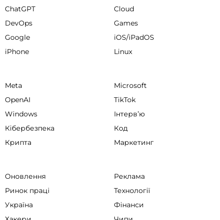
ChatGPT
Cloud
DevOps
Games
Google
iOS/iPadOS
iPhone
Linux
Meta
Microsoft
OpenAI
TikTok
Windows
Інтервʼю
Кібербезпека
Код
Крипта
Маркетинг
Оновлення
Реклама
Ринок праці
Технології
Україна
Фінанси
Хакери
Чипи