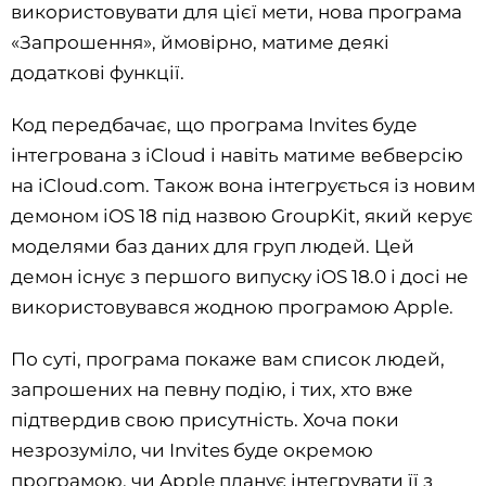
використовувати для цієї мети, нова програма
«Запрошення», ймовірно, матиме деякі
додаткові функції.
Код передбачає, що програма Invites буде
інтегрована з iCloud і навіть матиме вебверсію
на iCloud.com. Також вона інтегрується із новим
демоном iOS 18 під назвою GroupKit, який керує
моделями баз даних для груп людей. Цей
демон існує з першого випуску iOS 18.0 і досі не
використовувався жодною програмою Apple.
По суті, програма покаже вам список людей,
запрошених на певну подію, і тих, хто вже
підтвердив свою присутність. Хоча поки
незрозуміло, чи Invites буде окремою
програмою, чи Apple планує інтегрувати її з