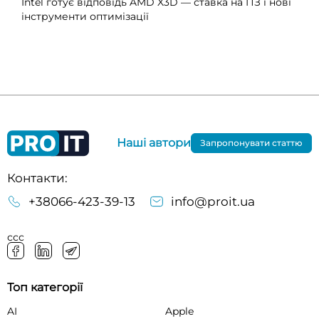
Intel готує відповідь AMD X3D — ставка на ПЗ і нові
інструменти оптимізації
Наші автори
Запропонувати статтю
Контакти:
+38066-423-39-13
info@proit.ua
ссс
Топ категорії
AI
Apple