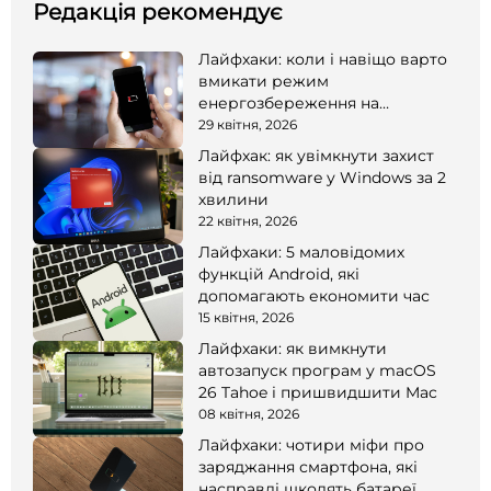
Редакція рекомендує
Лайфхаки: коли і навіщо варто
вмикати режим
енергозбереження на
смартфоні
29 квітня, 2026
Лайфхак: як увімкнути захист
від ransomware у Windows за 2
хвилини
22 квітня, 2026
Лайфхаки: 5 маловідомих
функцій Android, які
допомагають економити час
15 квітня, 2026
Лайфхаки: як вимкнути
автозапуск програм у macOS
26 Tahoe і пришвидшити Mac
08 квітня, 2026
Лайфхаки: чотири міфи про
заряджання смартфона, які
насправді шкодять батареї