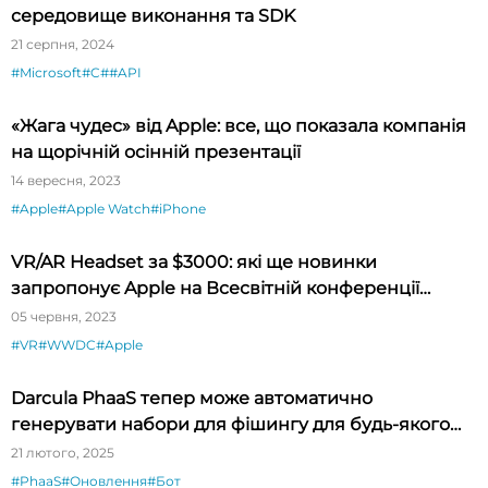
середовище виконання та SDK
21 серпня, 2024
#Microsoft
#C#
#API
«Жага чудес» від Apple: все, що показала компанія
на щорічній осінній презентації
14 вересня, 2023
#Apple
#Apple Watch
#iPhone
VR/AR Headset за $3000: які ще новинки
запропонує Apple на Всесвітній конференції
розробників 5-9 червня?
05 червня, 2023
#VR
#WWDC
#Apple
Darcula PhaaS тепер може автоматично
генерувати набори для фішингу для будь-якого
бренду
21 лютого, 2025
#PhaaS
#Оновлення
#Бот