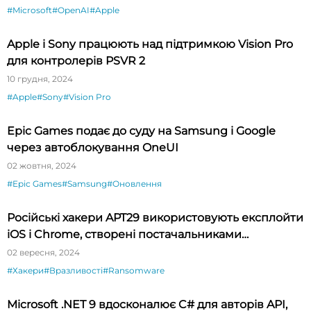
#Microsoft
#OpenAI
#Apple
Apple і Sony працюють над підтримкою Vision Pro
для контролерів PSVR 2
10 грудня, 2024
#Apple
#Sony
#Vision Pro
Epic Games подає до суду на Samsung і Google
через автоблокування OneUI
02 жовтня, 2024
#Epic Games
#Samsung
#Оновлення
Російські хакери APT29 використовують експлойти
iOS і Chrome, створені постачальниками
шпигунського ПЗ
02 вересня, 2024
#Хакери
#Вразливості
#Ransomware
Microsoft .NET 9 вдосконалює C# для авторів API,