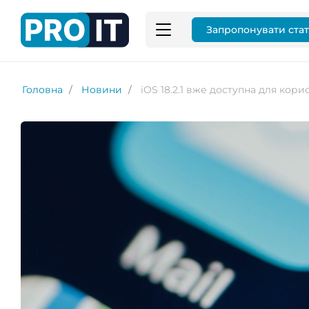
Запропонувати ста
Головна
Новини