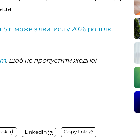
яця.
 Siri може з’явитися у 2026 році як
am
, щоб не пропустити жодної
Copy link
ook
LinkedIn