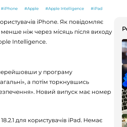
#iPhone
#Apple
#Apple Intelligence
#iPad
 користувачів iPhone. Як повідомляє
Р
 менше ніж через місяць після виходу
le Intelligence.
, перейшовши у програму
гальні», а потім торкнувшись
зпечення». Новий випуск має номер
8.2.1 для користувачів iPad. Немає