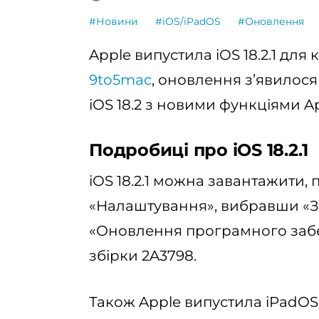
#Новини
#iOS/iPadOS
#Оновлення
Apple випустила iOS 18.2.1 для
9to5mac
, оновлення з’явилося
iOS 18.2 з новими функціями App
Подробиці про iOS 18.2.1
iOS 18.2.1 можна завантажити
«Налаштування», вибравши «За
«Оновлення програмного забе
збірки 2A3798.
Також Apple випустила iPadOS 1