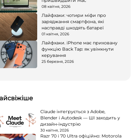
пришвидшити Mac
08 квітня, 2026
Лайфхаки: чотири міфи про
заряджання смартфона, які
насправді шкодять батареї
01 квітня, 2026
Лайфхаки. iPhone має приховану
функцію Back Tap: як увімкнути
керування
25 березня, 2026
айсвіжіше
Claude інтегрується з Adobe,
Blender і Autodesk — ШІ заходить у
дизайн-індустрію
30 квітня, 2026
Razr 70 і 70 Ultra офіційно: Motorola