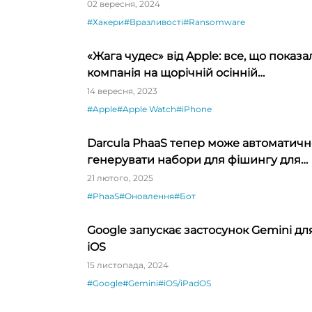
постачальниками шпигунського ПЗ
02 вересня, 2024
#Хакери
#Вразливості
#Ransomware
«Жага чудес» від Apple: все, що показа
компанія на щорічній осінній
презентації
14 вересня, 2023
#Apple
#Apple Watch
#iPhone
Darcula PhaaS тепер може автоматичн
генерувати набори для фішингу для
будь-якого бренду
21 лютого, 2025
#PhaaS
#Оновлення
#Бот
Google запускає застосунок Gemini дл
iOS
15 листопада, 2024
#Google
#Gemini
#iOS/iPadOS