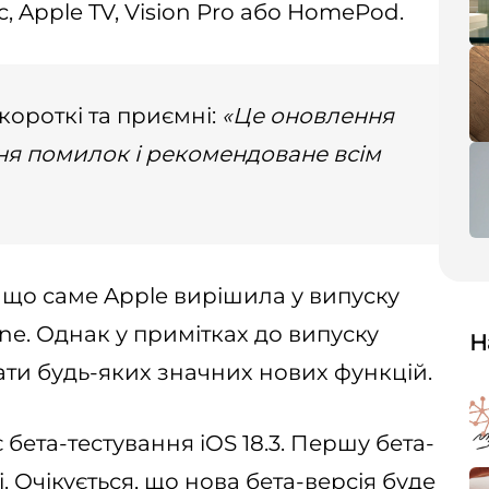
, Apple TV, Vision Pro або HomePod.
короткі та приємні:
«Це оновлення
ня помилок і рекомендоване всім
 що саме Apple вирішила у випуску
hone. Однак у примітках до випуску
Н
ати будь-яких значних нових функцій.
ета-тестування iOS 18.3. Першу бета-
. Очікується, що нова бета-версія буде