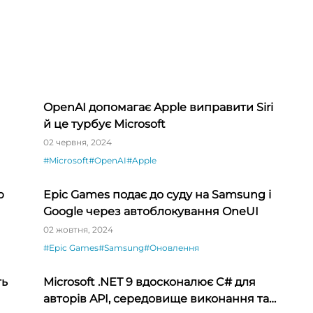
OpenAI допомагає Apple виправити Siri
й це турбує Microsoft
02 червня, 2024
#Microsoft
#OpenAI
#Apple
ю
Epic Games подає до суду на Samsung і
Google через автоблокування OneUI
02 жовтня, 2024
#Epic Games
#Samsung
#Оновлення
ть
Microsoft .NET 9 вдосконалює C# для
авторів API, середовище виконання та