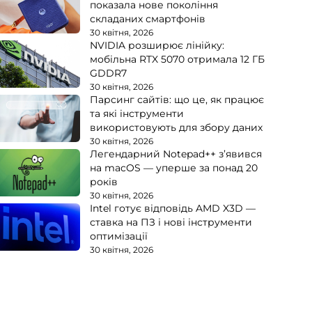
показала нове покоління
складаних смартфонів
30 квітня, 2026
NVIDIA розширює лінійку:
мобільна RTX 5070 отримала 12 ГБ
GDDR7
30 квітня, 2026
Парсинг сайтів: що це, як працює
та які інструменти
використовують для збору даних
30 квітня, 2026
Легендарний Notepad++ з’явився
на macOS — уперше за понад 20
років
30 квітня, 2026
Intel готує відповідь AMD X3D —
ставка на ПЗ і нові інструменти
оптимізації
30 квітня, 2026