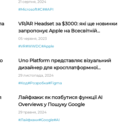
SDK
21 серпня, 2024
#Microsoft
#C#
#API
ла
VR/AR Headset за $3000: які ще новинки
запропонує Apple на Всесвітній
конференції розробників 5-9 червня?
05 червня, 2023
#VR
#WWDC
#Apple
о
Uno Platform представляє візуальний
дизайнер для кросплатформної
розробки .NET
29 листопада, 2024
#Код
#Розробка
#Figma
я
Лайфхаки: як позбутися функції AI
Overviews у Пошуку Google
29 травня, 2024
#Лайфхаки
#Google
#AI