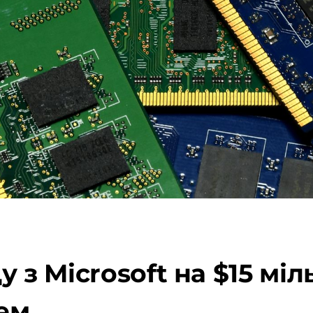
ду з Microsoft на $15 м
хем