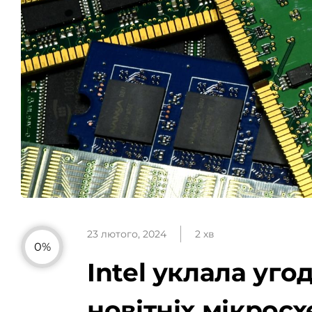
23 лютого, 2024
2 хв
0%
Intel уклала уго
новітніх мікрос