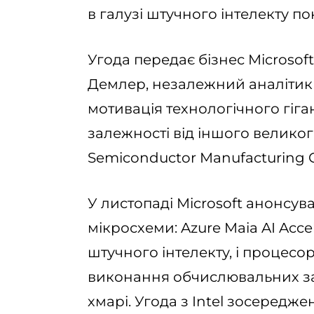
в галузі штучного інтелекту п
Угода передає бізнес Microso
Демлер, незалежний аналітик і
мотивація технологічного гіга
залежності від іншого великог
Semiconductor Manufacturing C
У листопаді Microsoft анонсув
мікросхеми: Azure Maia AI Acce
штучного інтелекту, і процесор
виконання обчислювальних за
хмарі. Угода з Intel зосередж