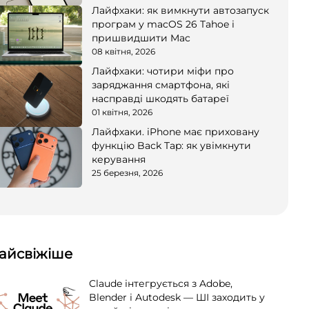
Лайфхаки: як вимкнути автозапуск
програм у macOS 26 Tahoe і
пришвидшити Mac
08 квітня, 2026
Лайфхаки: чотири міфи про
заряджання смартфона, які
насправді шкодять батареї
01 квітня, 2026
Лайфхаки. iPhone має приховану
функцію Back Tap: як увімкнути
керування
25 березня, 2026
айсвіжіше
Claude інтегрується з Adobe,
Blender і Autodesk — ШІ заходить у