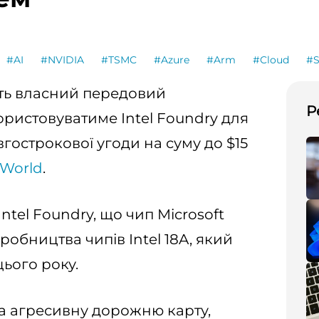
#AI
#NVIDIA
#TSMC
#Azure
#Arm
#Cloud
#
ить власний передовий
Р
ористовуватиме Intel Foundry для
гострокової угоди на суму до $15
World
.
Intel Foundry, що чип Microsoft
обництва чипів Intel 18A, який
цього року.
а агресивну дорожню карту,