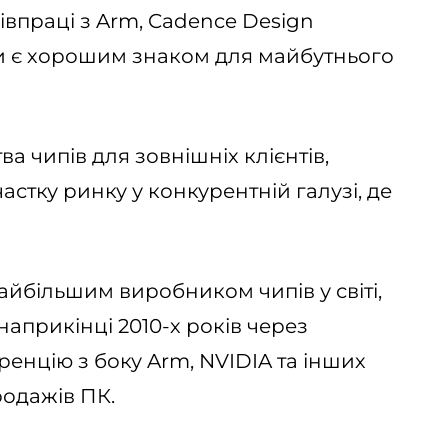
івпраці з Arm, Cadence Design
и є хорошим знаком для майбутнього
а чипів для зовнішніх клієнтів,
стку ринку у конкурентній галузі, де
айбільшим виробником чипів у світі,
наприкінці 2010-х років через
енцію з боку Arm, NVIDIA та інших
родажів ПК.