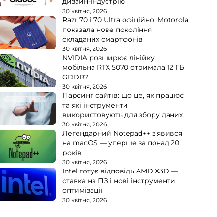
дизайн-індустрію
30 квітня, 2026
Razr 70 і 70 Ultra офіційно: Motorola
показала нове покоління
складаних смартфонів
30 квітня, 2026
NVIDIA розширює лінійку:
мобільна RTX 5070 отримала 12 ГБ
GDDR7
30 квітня, 2026
Парсинг сайтів: що це, як працює
та які інструменти
використовують для збору даних
30 квітня, 2026
Легендарний Notepad++ з’явився
на macOS — уперше за понад 20
років
30 квітня, 2026
Intel готує відповідь AMD X3D —
ставка на ПЗ і нові інструменти
оптимізації
30 квітня, 2026