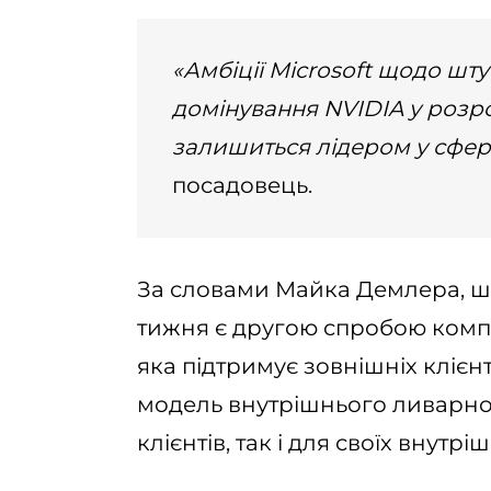
«Амбіції Microsoft щодо шт
домінування NVIDIA у розро
залишиться лідером у сфері
посадовець.
За словами Майка Демлера, шк
тижня є другою спробою компа
яка підтримує зовнішніх клієнт
модель внутрішнього ливарно
клієнтів, так і для своїх внутрі