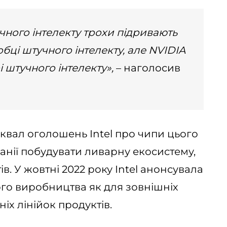
учного інтелекту трохи підривають
бці штучного інтелекту, але NVIDIA
 штучного інтелекту»,
– наголосив
вал оголошень Intel про чипи цього
нії побудувати ливарну екосистему,
ів. У жовтні 2022 року Intel анонсувала
го виробництва як для зовнішніх
шніх лінійок продуктів.