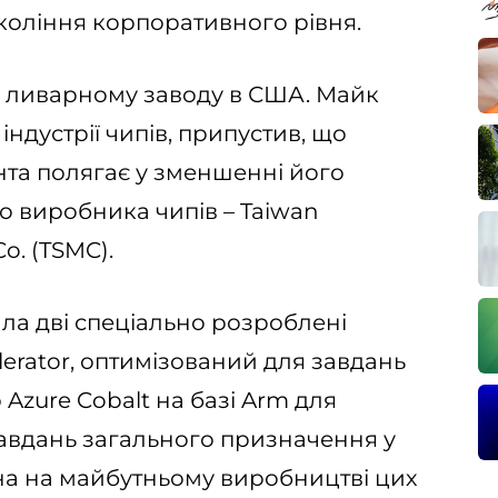
окоління корпоративного рівня.
ft ливарному заводу в США. Майк
ндустрії чипів, припустив, що
нта полягає у зменшенні його
о виробника чипів – Taiwan
o. (TSMC).
ала дві спеціально розроблені
lerator, оптимізований для завдань
 Azure Cobalt на базі Arm для
вдань загального призначення у
ена на майбутньому виробництві цих