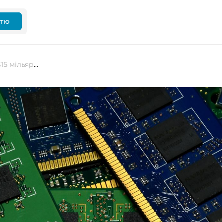
ттю
Intel уклала угоду з Microsoft на $15 мільярдів для розробки новітніх мікросхем