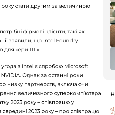
0 року стати другим за величиною
потрібні фірмові клієнти, такі як
нії заявили, що Intel Foundry
в для «ери ШІ».
угода з Intel є спробою Microsoft
 NVIDIA. Однак за останні роки
про низку партнерств, включаючи
ворення величезного суперкомп’ютера
Н
тку 2023 року – співпрацю у
в середині 2023 року – про співпрацю