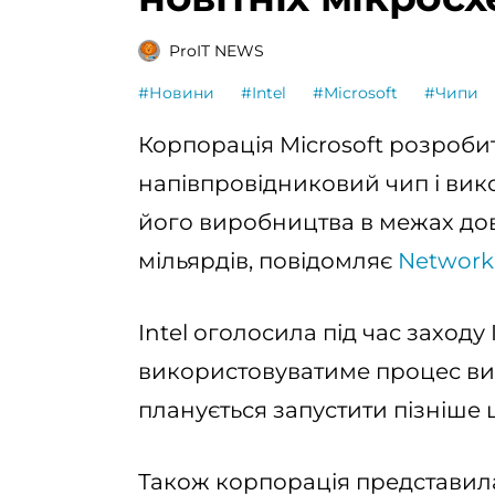
ProIT NEWS
#Новини
#Intel
#Microsoft
#Чипи
Корпорація Microsoft розроб
напівпровідниковий чип і вик
його виробництва в межах дов
мільярдів, повідомляє
Network
Intel оголосила під час заходу 
використовуватиме процес вир
планується запустити пізніше 
Також корпорація представил