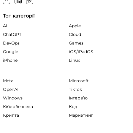
Топ категорії
AI
Apple
ChatGPT
Cloud
DevOps
Games
Google
iOS/iPadOS
iPhone
Linux
Meta
Microsoft
OpenAI
TikTok
Windows
Інтервʼю
Кібербезпека
Код
Крипта
Маркетинг