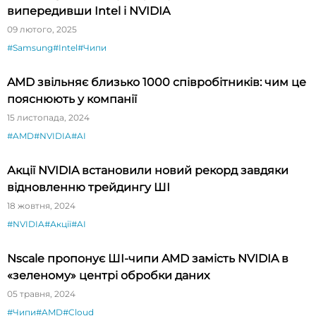
випередивши Intel і NVIDIA
09 лютого, 2025
#Samsung
#Intel
#Чипи
AMD звільняє близько 1000 співробітників: чим це
пояснюють у компанії
15 листопада, 2024
#AMD
#NVIDIA
#AI
Акції NVIDIA встановили новий рекорд завдяки
відновленню трейдингу ШІ
18 жовтня, 2024
#NVIDIA
#Акції
#AI
Nscale пропонує ШІ-чипи AMD замість NVIDIA в
«зеленому» центрі обробки даних
05 травня, 2024
#Чипи
#AMD
#Cloud