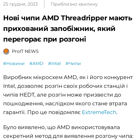
25 грудня, 2023
Приблизно хвилину
Нові чипи AMD Threadripper мають
прихований запобіжник, який
перегорає при розгоні
ProIT NEWS
#Новини
#AMD
#Intel
#Чипи
Виробник мікросхем AMD, як і його конкурент
Intel, дозволяє розгін своїх робочих станцій і
чипів HEDT, але розгін може призвести до
пошкодження, наслідком якого стане втрата
гарантії. Про це повідомляє
ExtremeTech
.
Було виявлено, що AMD використовувала
секретний метод для виявлення розгону чипа: