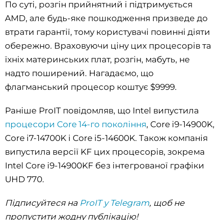
По суті, розгін прийнятний і підтримується
AMD, але будь-яке пошкодження призведе до
втрати гарантії, тому користувачі повинні діяти
обережно. Враховуючи ціну цих процесорів та
їхніх материнських плат, розгін, мабуть, не
надто поширений. Нагадаємо, що
флагманський процесор коштує $9999.
Раніше ProIT повідомляв, що Intel випустила
процесори Core 14-го покоління
, Core i9-14900K,
Core i7-14700K і Core i5-14600K. Також компанія
випустила версії KF цих процесорів, зокрема
Intel Core i9-14900KF без інтегрованої графіки
UHD 770.
Підписуйтеся на
ProIT у Telegram
, щоб не
пропустити жодну публікацію!