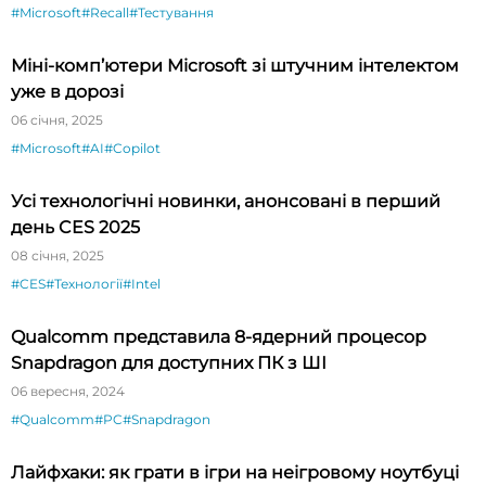
#Microsoft
#Recall
#Тестування
Міні-комп’ютери Microsoft зі штучним інтелектом
уже в дорозі
06 січня, 2025
#Microsoft
#AI
#Copilot
Усі технологічні новинки, анонсовані в перший
день CES 2025
08 січня, 2025
#CES
#Технології
#Intel
Qualcomm представила 8-ядерний процесор
Snapdragon для доступних ПК з ШІ
06 вересня, 2024
#Qualcomm
#PC
#Snapdragon
Лайфхаки: як грати в ігри на неігровому ноутбуці