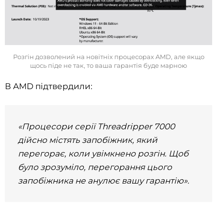
Розгін дозволений на новітніх процесорах AMD, але якщо
щось піде не так, то ваша гарантія буде марною
В AMD підтвердили:
«Процесори серії Threadripper 7000
дійсно містять запобіжник, який
перегорає, коли увімкнено розгін. Щоб
було зрозуміло, перегорання цього
запобіжника не анулює вашу гарантію».