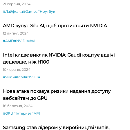
21 серпня, 2024
#Лайфхаки
#Games
#Ноутбук
AMD купує Silo AI, щоб протистояти NVIDIA
12 липня, 2024
#AMD
#NVIDIA
#AI
Intel кидає виклик NVIDIA: Gaudi коштує вдвічі
дешевше, ніж H100
10 червня, 2024
#Чипи
#Intel
#NVIDIA
Нова атака показує ризики надання доступу
вебсайтам до GPU
18 березня, 2024
#GPU
#Інтернет
#API
Samsung став лідером у виробництві чипів,