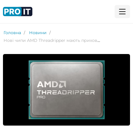
Головна
Новини
Нові чипи AMD Threadripper мають прихований запобіжник, який перегорає при розгоні