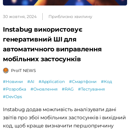
30 жовтня, 2024
Приблизно хвилину
Instabug використовує
генеративний ШІ для
автоматичного виправлення
мобільних застосунків
ProIT NEWS
#Новини
#AI
#Application
#Смартфони
#Код
#Розробка
#Оновлення
#RAG
#Тестування
#DevOps
Instabug додав можливість аналізувати дані
звітів про збої мобільних застосунків і вихідний
код, щоб краще визначити першопричину