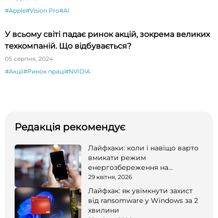
#Apple
#Vision Pro
#AI
У всьому світі падає ринок акцій, зокрема великих
техкомпаній. Що відбувається?
05 серпня, 2024
#Акції
#Ринок праці
#NVIDIA
Редакція рекомендує
Лайфхаки: коли і навіщо варто
вмикати режим
енергозбереження на
смартфоні
29 квітня, 2026
Лайфхак: як увімкнути захист
від ransomware у Windows за 2
хвилини