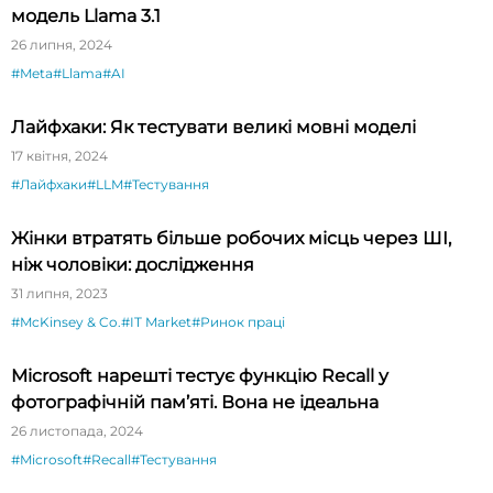
модель Llama 3.1
26 липня, 2024
#Meta
#Llama
#AI
Лайфхаки: Як тестувати великі мовні моделі
17 квітня, 2024
#Лайфхаки
#LLM
#Тестування
Жінки втратять більше робочих місць через ШІ,
ніж чоловіки: дослідження
31 липня, 2023
#McKinsey & Co.
#IT Market
#Ринок праці
Microsoft нарешті тестує функцію Recall у
фотографічній пам’яті. Вона не ідеальна
26 листопада, 2024
#Microsoft
#Recall
#Тестування