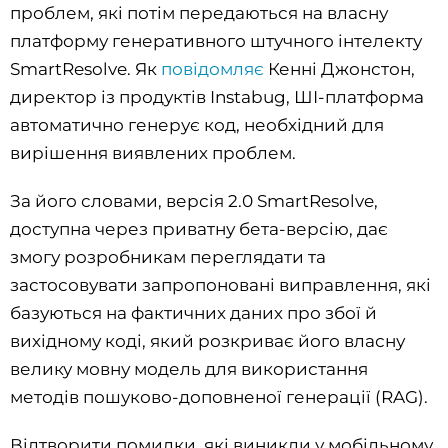
проблем, які потім передаються на власну
платформу генеративного штучного інтелекту
SmartResolve. Як
повідомляє
Кенні Джонстон,
директор із продуктів Instabug, ШІ-платформа
автоматично генерує код, необхідний для
вирішення виявлених проблем.
За його словами, версія 2.0 SmartResolve,
доступна через приватну бета-версію, дає
змогу розробникам переглядати та
застосовувати запропоновані виправлення, які
базуються на фактичних даних про збої й
вихідному коді, який розкриває його власну
велику мовну модель для використання
методів пошуково-доповненої генерації (RAG).
Відтворити помилки, які виникли у мобільному