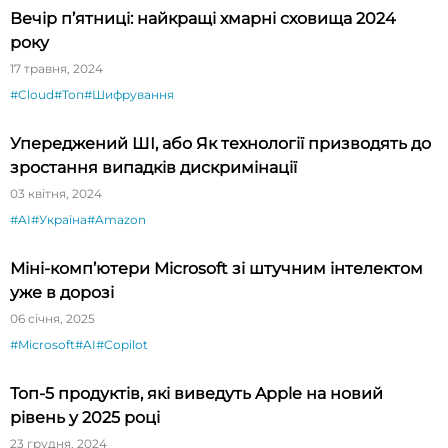
Вечір п’ятниці: найкращі хмарні сховища 2024
року
17 травня, 2024
#Cloud
#Топ
#Шифрування
Упереджений ШІ, або Як технології призводять до
зростання випадків дискримінації
03 квітня, 2024
#AI
#Україна
#Amazon
Міні-комп’ютери Microsoft зі штучним інтелектом
уже в дорозі
06 січня, 2025
#Microsoft
#AI
#Copilot
Топ-5 продуктів, які виведуть Apple на новий
рівень у 2025 році
23 грудня, 2024