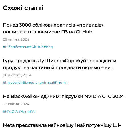
Схожі статті
Понад 3000 облікових записів-«привидів»
поширюють зловмисне ПЗ на GitHub
26 липня, 2024
#Кібербезпека
#GitHub
#Код
Гуру продажів Лу Шиплі: «Спробуйте розділити
продукт на частини й продавати окремо – ви
будете вражені»
06 лютого, 2024
#Інтервʼю
#Бізнес-аналітика
#Японія
Не Blackwell’ом єдиним: підсумки NVIDIA GTC 2024
03 квітня, 2024
#NVIDIA
#Чипи
#AI
Meta представила найновішу і найпотужнішу ШІ-