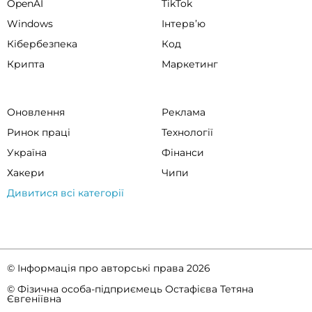
OpenAI
TikTok
Windows
Інтервʼю
Кібербезпека
Код
Крипта
Маркетинг
Оновлення
Реклама
Ринок праці
Технології
Україна
Фінанси
Хакери
Чипи
Дивитися всі категорії
© Інформація про авторські права 2026
© Фізична особа-підприємець Остафієва Тетяна
Євгеніївна