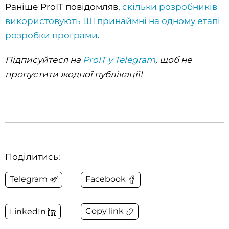
Раніше ProIT повідомляв,
скільки розробників
використовують ШІ принаймні на одному етапі
розробки програми
.
Підписуйтеся на
ProIT у Telegram
, щоб не
пропустити жодної публікації!
Поділитись:
Telegram
Facebook
Copy link
LinkedIn