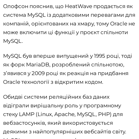
Олофсон пояснив, що HeatWave продається як
система MySQL із додатковими перевагами для
компаній, орієнтованих на хмару, тому Oracle не
може включити ці функції у проєкт спільноти
MySQL.
MySQL був вперше випущений у 1995 році, тоді
як форк MariaDB, розроблений спільнотою,
з’явився у 2009 році як реакція на придбання
Oracle технології з відкритим кодом.
Обидві системи реляційних баз даних
відіграли вирішальну роль у програмному
стеку LAMP (Linux, Apache, MySQL, PHP) для
вебзастосунків, який використовується
деякими з найпопулярніших вебсайтів світу.