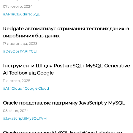
07 лютого, 2024
#API
#Cloud
#NoSQL
Redgate автоматизує отримання тестових даних із
виробничих баз даних
17 листопада, 2023
#DevOps
#API
#CLI
Інструменти ШІ для PostgreSQL і MySQL: Generative
AI Toolbox від Google
11 лютого, 2025
#AI
#Cloud
#Google Cloud
Oracle представляє підтримку JavaScript у MySQL
08 січня, 2024
#JavaScript
#MySQL
#VM
Oracle представляє MySQL HeatWave Lakehouse