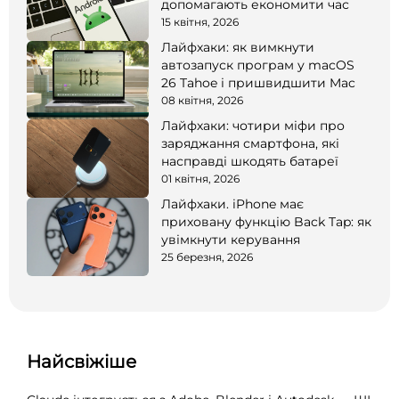
допомагають економити час
15 квітня, 2026
Лайфхаки: як вимкнути
автозапуск програм у macOS
26 Tahoe і пришвидшити Mac
08 квітня, 2026
Лайфхаки: чотири міфи про
заряджання смартфона, які
насправді шкодять батареї
01 квітня, 2026
Лайфхаки. iPhone має
приховану функцію Back Tap: як
увімкнути керування
25 березня, 2026
Найсвіжіше