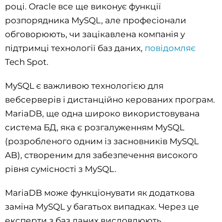
році. Oracle все ще виконує функції
розпорядника MySQL, але професіонали
обговорюють, чи зацікавлена ​​компанія у
підтримці технології баз даних,
повідомляє
Tech Spot.
MySQL є важливою технологією для
вебсерверів і дистанційно керованих програм.
MariaDB, ще одна широко використовувана
система БД, яка є розгалуженням MySQL
(розробленого одним із засновників MySQL
AB), створеним для забезпечення високого
рівня сумісності з MySQL.
MariaDB може функціонувати як додаткова
заміна MySQL у багатьох випадках. Через це
експерти з баз даних висловлюють