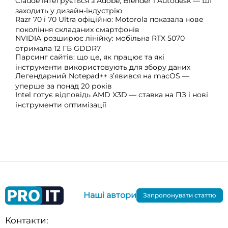
Claude інтегрується з Adobe, Blender і Autodesk — ШІ
заходить у дизайн-індустрію
Razr 70 і 70 Ultra офіційно: Motorola показала нове
покоління складаних смартфонів
NVIDIA розширює лінійку: мобільна RTX 5070
отримала 12 ГБ GDDR7
Парсинг сайтів: що це, як працює та які
інструменти використовують для збору даних
Легендарний Notepad++ з’явився на macOS —
уперше за понад 20 років
Intel готує відповідь AMD X3D — ставка на ПЗ і нові
інструменти оптимізації
Наші автори
Запропонувати статтю
Контакти: