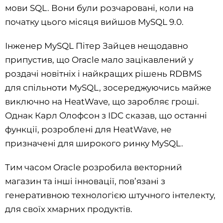
мови SQL. Вони були розчаровані, коли на
початку цього місяця вийшов MySQL 9.0.
Інженер MySQL Пітер Зайцев нещодавно
припустив, що Oracle мало зацікавлений у
роздачі новітніх і найкращих рішень RDBMS
для спільноти MySQL, зосереджуючись майже
виключно на HeatWave, що заробляє гроші.
Однак Карл Олофсон з IDC сказав, що останні
функції, розроблені для HeatWave, не
призначені для широкого ринку MySQL.
Тим часом Oracle розробила векторний
магазин та інші інновації, пов’язані з
генеративною технологією штучного інтелекту,
для своїх хмарних продуктів.