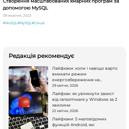
Створення масштабованих хмарних програм за
допомогою MySQL
09 жовтня, 2023
#NoSQL
#MySQL
#Cloud
Редакція рекомендує
Лайфхаки: коли і навіщо варто
вмикати режим
енергозбереження на
смартфоні
29 квітня, 2026
Лайфхак: як увімкнути захист
від ransomware у Windows за 2
хвилини
22 квітня, 2026
Лайфхаки: 5 маловідомих
функцій Android, які