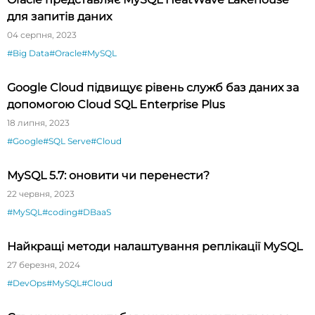
для запитів даних
04 серпня, 2023
#Big Data
#Oracle
#MySQL
Google Cloud підвищує рівень служб баз даних за
допомогою Cloud SQL Enterprise Plus
18 липня, 2023
#Google
#SQL Serve
#Cloud
MySQL 5.7: оновити чи перенести?
22 червня, 2023
#MySQL
#coding
#DBaaS
Найкращі методи налаштування реплікації MySQL
27 березня, 2024
#DevOps
#MySQL
#Cloud