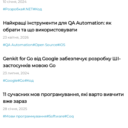
10 січня, 2024
#Розробка
#.NET
#Код
Найкращі інструменти для QA Automation: як
обрати та що використовувати
23 квітня, 2026
#QA Automation
#Open Source
#iOS
Genkit for Go від Google забезпечує розробку ШІ-
застосунків мовою Go
23 липня, 2024
#Google
#Go
#Код
11 сучасних мов програмування, які варто вивчити
вже зараз
28 січня, 2025
#Мови программування
#Software
#Coq