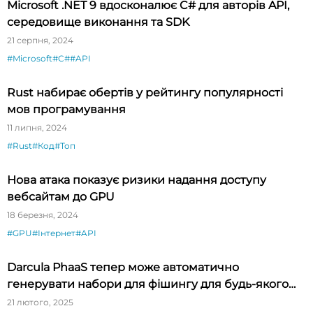
Microsoft .NET 9 вдосконалює C# для авторів API,
середовище виконання та SDK
21 серпня, 2024
#Microsoft
#C#
#API
Rust набирає обертів у рейтингу популярності
мов програмування
11 липня, 2024
#Rust
#Код
#Топ
Нова атака показує ризики надання доступу
вебсайтам до GPU
18 березня, 2024
#GPU
#Інтернет
#API
Darcula PhaaS тепер може автоматично
генерувати набори для фішингу для будь-якого
бренду
21 лютого, 2025