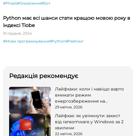
#PhaaS
#Оновлення
#Бот
Python має всі шанси стати кращою мовою року в
індексі Tiobe
10 грудня, 2024
#Мови программування
#Python
#Рейтинг
Редакція рекомендує
Лайфхаки: коли і навіщо варто
вмикати режим
енергозбереження на
смартфоні
29 квітня, 2026
Лайфхак: як увімкнути захист
від ransomware у Windows за 2
хвилини
22 квітня, 2026