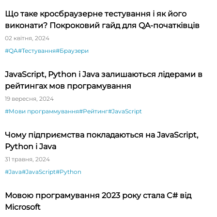
Що таке кросбраузерне тестування і як його
виконати? Покроковий гайд для QA-початківців
02 квітня, 2024
#QA
#Тестування
#Браузери
JavaScript, Python і Java залишаються лідерами в
рейтингах мов програмування
19 вересня, 2024
#Мови программування
#Рейтинг
#JavaScript
Чому підприємства покладаються на JavaScript,
Python і Java
31 травня, 2024
#Java
#JavaScript
#Python
Мовою програмування 2023 року стала C# від
Microsoft