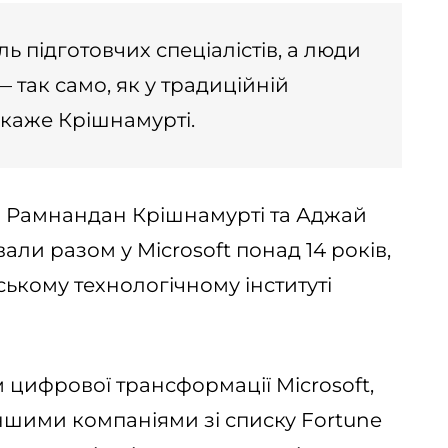
ь підготовчих спеціалістів, а люди
так само, як у традиційній
 каже Крішнамурті.
і Рамнандан Крішнамурті та Аджай
ли разом у Microsoft понад 14 років,
ькому технологічному інституті
цифрової трансформації Microsoft,
іншими компаніями зі списку Fortune