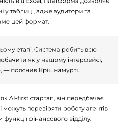
сть від Excel, платформа дозволяє
ні у таблиці, адже аудитори та
аме цей формат.
цьому етапі. Система робить всю
побачити як у нашому інтерфейсі,
», — пояснив Крішнамурті.
к AI-first стартап, він передбачає
і можуть перевіряти роботу агентів
 функції фінансового відділу.