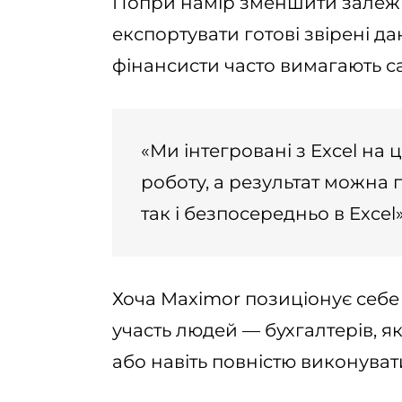
Попри намір зменшити залежні
експортувати готові звірені да
фінансисти часто вимагають с
«Ми інтегровані з Excel на 
роботу, а результат можна 
так і безпосередньо в Excel
Хоча Maximor позиціонує себе я
участь людей — бухгалтерів, як
або навіть повністю виконувати