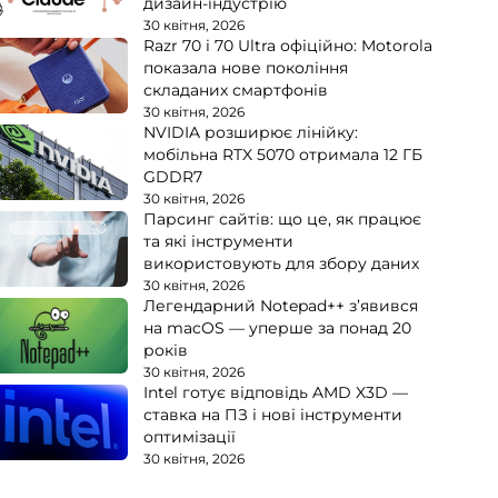
дизайн-індустрію
30 квітня, 2026
Razr 70 і 70 Ultra офіційно: Motorola
показала нове покоління
складаних смартфонів
30 квітня, 2026
NVIDIA розширює лінійку:
мобільна RTX 5070 отримала 12 ГБ
GDDR7
30 квітня, 2026
Парсинг сайтів: що це, як працює
та які інструменти
використовують для збору даних
30 квітня, 2026
Легендарний Notepad++ з’явився
на macOS — уперше за понад 20
років
30 квітня, 2026
Intel готує відповідь AMD X3D —
ставка на ПЗ і нові інструменти
оптимізації
30 квітня, 2026