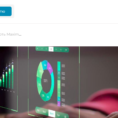
ттю
Ексдиректори Microsoft запускають Maximor — ШІ-агентів замість Excel