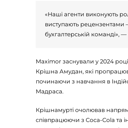
«Наші агенти виконують рол
виступають рецензентами — 
бухгалтерській команді», —
Maximor заснували у 2024 роц
Крішна Амудан, які пропрацюва
починаючи з навчання в Індійс
Мадраса.
Крішнамурті очолював напрям 
співпрацюючи з Coca-Cola та 