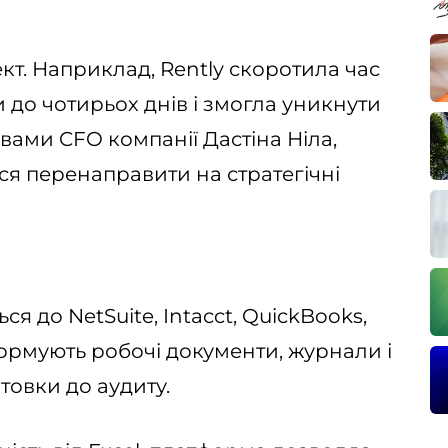
кт. Наприклад, Rently скоротила час
 до чотирьох днів і змогла уникнути
овами CFO компанії Дастіна Ніла,
я перенаправити на стратегічні
я до NetSuite, Intacct, QuickBooks,
формують робочі документи, журнали і
товки до аудиту.