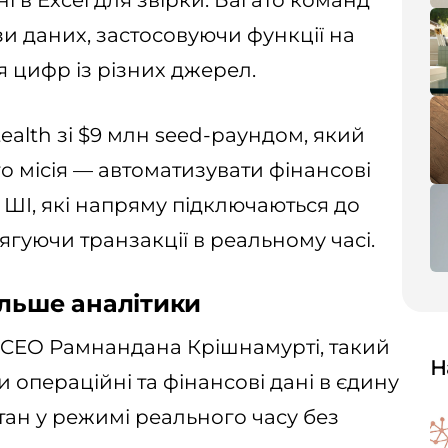
 в Excel для звірки. Багато команд
и даних, застосовуючи функції на
 цифр із різних джерел.
ealth зі $9 млн seed-раундом, який
го місія — автоматизувати фінансові
 ШІ, які напряму підключаються до
тягуючи транзакції в реальному часі.
ільше аналітики
 CEO Рамнандана Крішнамурті, такий
Н
и операційні та фінансові дані в єдину
тан у режимі реального часу без