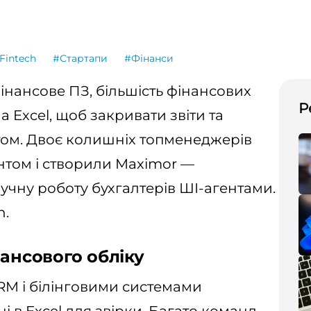
Fintech
#Стартапи
#Фінанси
фінансове ПЗ, більшість фінансових
Р
а Excel, щоб закривати звіти та
итом. Двоє колишніх топменеджерів
нтом і створили Maximor —
учну роботу бухгалтерів ШІ-агентами.
h.
нансового обліку
 CRM і білінговими системами