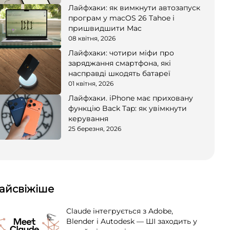
Лайфхаки: як вимкнути автозапуск
програм у macOS 26 Tahoe і
пришвидшити Mac
08 квітня, 2026
Лайфхаки: чотири міфи про
заряджання смартфона, які
насправді шкодять батареї
01 квітня, 2026
Лайфхаки. iPhone має приховану
функцію Back Tap: як увімкнути
керування
25 березня, 2026
айсвіжіше
Claude інтегрується з Adobe,
Blender і Autodesk — ШІ заходить у