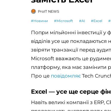
ProIT NEWS
#Новини
#Microsoft
#AI
#Excel
#
Попри мільйонні інвестиції у 
відділів усе ще покладаються н
звіряти транзакції перед ауд
Microsoft вважають це рудиме
платформу, яка має замінити р
Про це
повідомляє
Tech Crunc
Excel — усе ще серце фі
Навіть великі компанії з ERP,