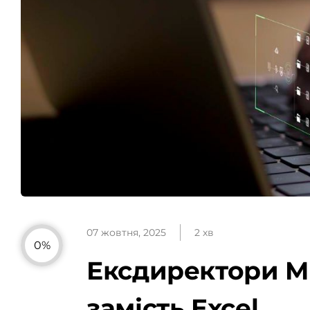
07 жовтня, 2025
2 хв
0%
Ексдиректори Mi
замість Excel