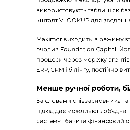
продовжують експортувати дані
використовують таблиці як баз
кшталт VLOOKUP для зведення
Maximor виходить із режиму st
очолив Foundation Capital. Йо
процеси через мережу агентів
ERP, CRM і білінгу, постійно ви
Менше ручної роботи, б
За словами співзасновника та
підхід дає можливість об’єднат
систему і бачити фінансовий с