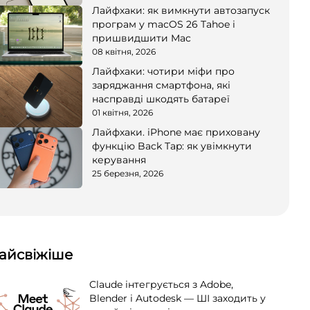
Лайфхаки: як вимкнути автозапуск
програм у macOS 26 Tahoe і
пришвидшити Mac
08 квітня, 2026
Лайфхаки: чотири міфи про
заряджання смартфона, які
насправді шкодять батареї
01 квітня, 2026
Лайфхаки. iPhone має приховану
функцію Back Tap: як увімкнути
керування
25 березня, 2026
айсвіжіше
Claude інтегрується з Adobe,
Blender і Autodesk — ШІ заходить у