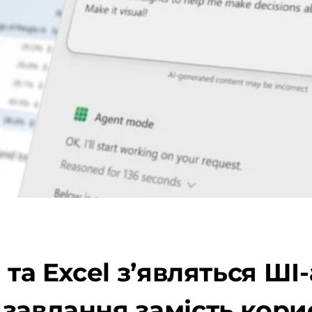
 та Excel з’являться ШІ-
завдання замість кори