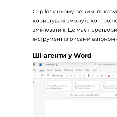
Copilot у цьому режимі показ
користувачі зможуть контролюв
змінювати її. Це має перетвори
інструмент із рисами автономн
ШІ-агенти у Word