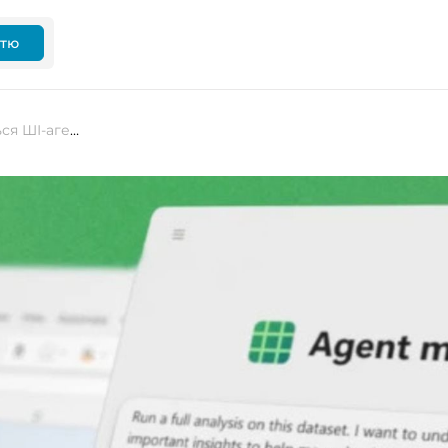
ттю
У Microsoft Word та Excel з’являться ШІ-агенти, які виконуватимуть завдання замість користувачів