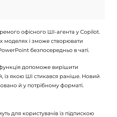
ремого офісного ШІ-агента у Copilot.
х моделях і зможе створювати
PowerPoint безпосередньо в чаті.
я функція допоможе вирішити
, із якою ШІ стикався раніше. Новий
овано й у потрібному форматі.
уть для користувачів із підпискою