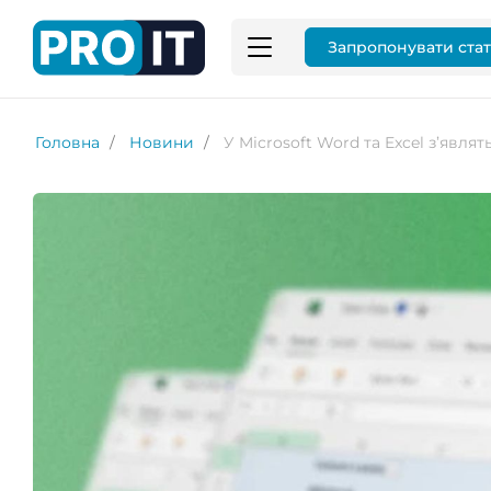
Запропонувати ста
Головна
Новини