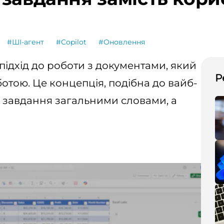
#ШІ-агент
#Copilot
#Оновлення
ідхід до роботи з документами, який
Р
отою. Це концепція, подібна до вайб-
є завдання загальними словами, а