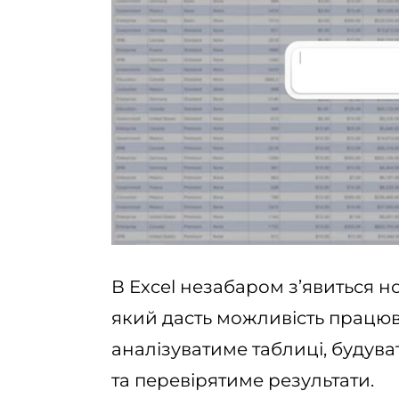
В Excel незабаром з’явиться 
який дасть можливість працюв
аналізуватиме таблиці, будув
та перевірятиме результати.