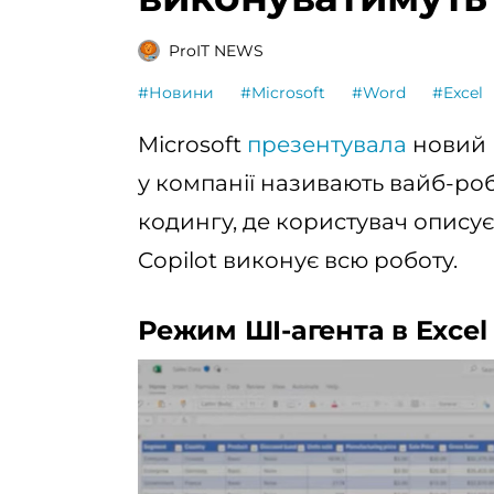
ProIT NEWS
#Новини
#Microsoft
#Word
#Excel
Microsoft
презентувала
новий п
у компанії називають вайб-роб
кодингу, де користувач опису
Copilot виконує всю роботу.
Режим ШІ-агента в Excel