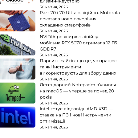
дизайн-індустрію
30 квітня, 2026
Razr 70 і 70 Ultra офіційно: Motorola
показала нове покоління
складаних смартфонів
30 квітня, 2026
NVIDIA розширює лінійку:
мобільна RTX 5070 отримала 12 ГБ
GDDR7
30 квітня, 2026
Парсинг сайтів: що це, як працює
та які інструменти
використовують для збору даних
30 квітня, 2026
Легендарний Notepad++ з’явився
на macOS — уперше за понад 20
років
30 квітня, 2026
Intel готує відповідь AMD X3D —
ставка на ПЗ і нові інструменти
оптимізації
30 квітня, 2026