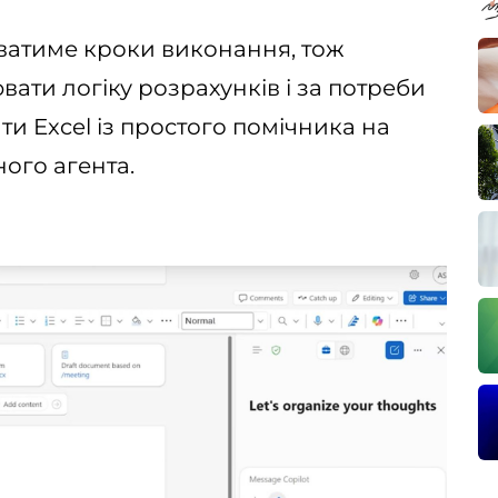
уватиме кроки виконання, тож
ати логіку розрахунків і за потреби
ти Excel із простого помічника на
ого агента.