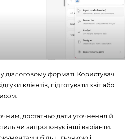
у діалоговому форматі. Користувач
гуки клієнтів, підготувати звіт або
писом.
очним, достатньо дати уточнення й
стиль чи запропонує інші варіанти.
документами більш гнучкою і