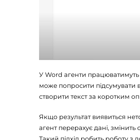
У Word агенти працюватимуть 
може попросити підсумувати від
створити текст за коротким о
Якщо результат виявиться нет
агент перерахує дані, змінить 
Такий підхід робить роботу з 