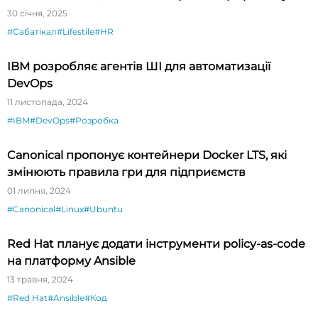
30 січня, 2025
#Сабатікал
#Lifestile
#HR
IBM розробляє агентів ШІ для автоматизації
DevOps
11 листопада, 2024
#IBM
#DevOps
#Розробка
Canonical пропонує контейнери Docker LTS, які
змінюють правила гри для підприємств
01 липня, 2024
#Canonical
#Linux
#Ubuntu
Red Hat планує додати інструменти policy-as-code
на платформу Ansible
13 травня, 2024
#Red Hat
#Ansible
#Код