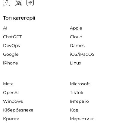
Топ категорії
AI
Apple
ChatGPT
Cloud
DevOps
Games
Google
iOS/iPadOS
iPhone
Linux
Meta
Microsoft
OpenAI
TikTok
Windows
Інтервʼю
Кібербезпека
Код
Крипта
Маркетинг