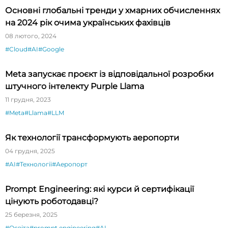
Основні глобальні тренди у хмарних обчисленнях
на 2024 рік очима українських фахівців
08 лютого, 2024
#Cloud
#AI
#Google
Meta запускає проєкт із відповідальної розробки
штучного інтелекту Purple Llama
11 грудня, 2023
#Meta
#Llama
#LLM
Як технології трансформують аеропорти
04 грудня, 2025
#AI
#Технології
#Аеропорт
Prompt Engineering: які курси й сертифікації
цінують роботодавці?
25 березня, 2025
#Освіта
#prompt engineering
#AI