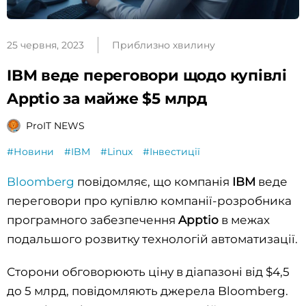
25 червня, 2023
Приблизно хвилину
IBM веде переговори щодо купівлі
Apptio за майже $5 млрд
ProIT NEWS
#Новини
#IBM
#Linux
#Інвестиції
Bloomberg
повідомляє, що компанія
IBM
веде
переговори про купівлю компанії-розробника
програмного забезпечення
Apptio
в межах
подальшого розвитку технологій автоматизації.
Сторони обговорюють ціну в діапазоні від $4,5
до 5 млрд, повідомляють джерела Bloomberg.