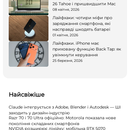
26 Tahoe і пришвидшити Mac
08 квітня, 2026
Лайфхаки: чотири міфи про
заряджання смартфона, які
насправді шкодять батареї
01 квітня, 2026
Лайфхаки. iPhone має
приховану функцію Back Tap: як
увімкнути керування
25 березня, 2026
Найсвіжіше
Claude інтегрується з Adobe, Blender і Autodesk — ШІ
заходить у дизайн-індустрію
Razr 70 і 70 Ultra офіційно: Motorola показала нове
покоління складаних смартфонів
NVIDIA розширює лінійку: мобільна RTX 5070