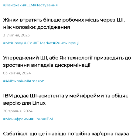
#Лайфхаки
#LLM
#Тестування
Жінки втратять більше робочих місць через ШІ,
ніж чоловіки: дослідження
31 липня, 2023
#McKinsey & Co.
#IT Market
#Ринок праці
Упереджений ШІ, або Як технології призводять до
зростання випадків дискримінації
03 квітня, 2024
#AI
#Україна
#Amazon
IBM додає ШI-асистента у мейнфрейми та обіцяє
версію для Linux
28 травня, 2024
#Мейнфрейми
#Linux
#IBM
Сабатікал: що це і навіщо потрібна кар’єрна пауза