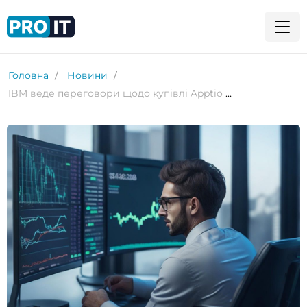
Головна
Новини
IBM веде переговори щодо купівлі Apptio за майже $5 млрд