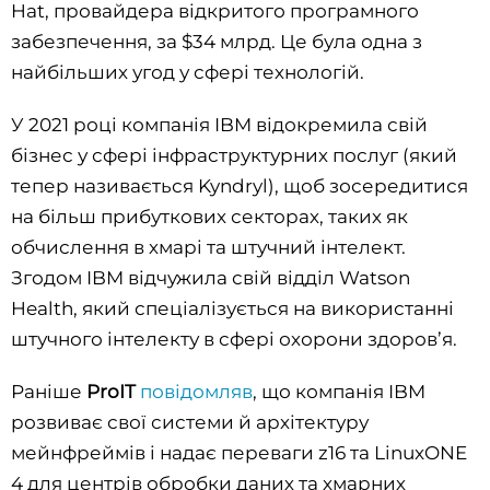
Hat, провайдера відкритого програмного
забезпечення, за $34 млрд. Це була одна з
найбільших угод у сфері технологій.
У 2021 році компанія IBM відокремила свій
бізнес у сфері інфраструктурних послуг (який
тепер називається Kyndryl), щоб зосередитися
на більш прибуткових секторах, таких як
обчислення в хмарі та штучний інтелект.
Згодом IBM відчужила свій відділ Watson
Health, який спеціалізується на використанні
штучного інтелекту в сфері охорони здоров’я.
Раніше
ProIT
повідомляв
, що компанія IBM
розвиває свої системи й архітектуру
мейнфреймів і надає переваги z16 та LinuxONE
4 для центрів обробки даних та хмарних