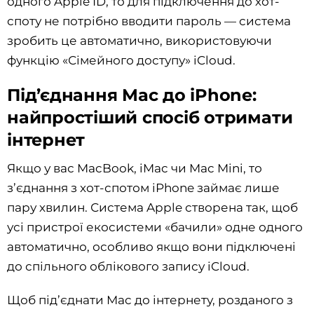
одного Apple ID, то для підключення до хот-
споту не потрібно вводити пароль — система
зробить це автоматично, використовуючи
функцію «Сімейного доступу» iCloud.
Під’єднання Mac до iPhone:
найпростіший спосіб отримати
інтернет
Якщо у вас MacBook, iMac чи Mac Mini, то
з’єднання з хот-спотом iPhone займає лише
пару хвилин. Система Apple створена так, щоб
усі пристрої екосистеми «бачили» одне одного
автоматично, особливо якщо вони підключені
до спільного облікового запису iCloud.
Щоб під’єднати Mac до інтернету, розданого з