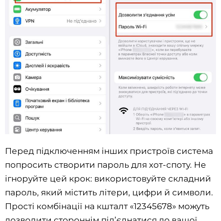
Перед підключенням інших пристроїв система
попросить створити пароль для хот-споту. Не
ігноруйте цей крок: використовуйте складний
пароль, який містить літери, цифри й символи.
Прості комбінації на кшталт «12345678» можуть
дозволити стороннім під’єднатися до вашої