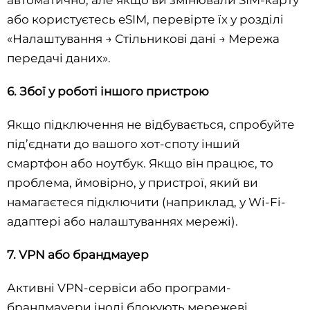
автоматично, але якщо ви змінювали SIM-карту
або користуєтесь eSIM, перевірте їх у розділі
«Налаштування → Стільникові дані → Мережа
передачі даних».
6. Збої у роботі іншого пристрою
Якщо підключення не відбувається, спробуйте
під’єднати до вашого хот-споту інший
смартфон або ноутбук. Якщо він працює, то
проблема, ймовірно, у пристрої, який ви
намагаєтеся підключити (наприклад, у Wi-Fi-
адаптері або налаштуваннях мережі).
7. VPN або брандмауер
Активні VPN-сервіси або програми-
брандмауери іноді блокують мережеві