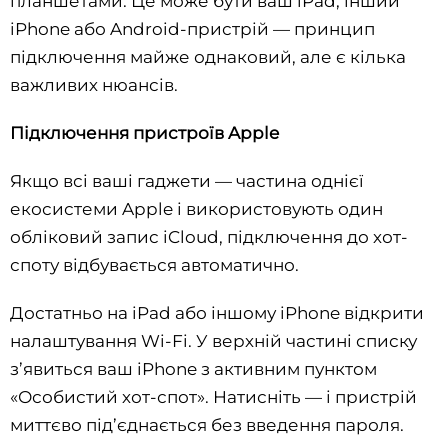
планшетами. Це може бути ваш iPad, інший
iPhone або Android-пристрій — принцип
підключення майже однаковий, але є кілька
важливих нюансів.
Підключення пристроїв Apple
Якщо всі ваші гаджети — частина однієї
екосистеми Apple і використовують один
обліковий запис iCloud, підключення до хот-
споту відбувається автоматично.
Достатньо на iPad або іншому iPhone відкрити
налаштування Wi-Fi. У верхній частині списку
з’явиться ваш iPhone з активним пунктом
«Особистий хот-спот». Натисніть — і пристрій
миттєво під’єднається без введення пароля.