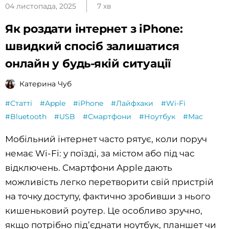
04 листопада, 2025
7 хв
Як роздати інтернет з iPhone:
швидкий спосіб залишатися
онлайн у будь-якій ситуації
Катерина Чуб
#Статті
#Apple
#iPhone
#Лайфхаки
#Wi-Fi
#Bluetooth
#USB
#Смартфони
#Ноутбук
#Mac
Мобільний інтернет часто рятує, коли поруч
немає Wi-Fi: у поїзді, за містом або під час
відключень. Смартфони Apple дають
можливість легко перетворити свій пристрій
на точку доступу, фактично зробивши з нього
кишеньковий роутер. Це особливо зручно,
якщо потрібно під’єднати ноутбук, планшет чи