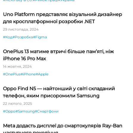
Uno Platform представляє візуальний дизайнер
для кросплатформної розробки .NET
29 листопада, 2024
#Код
#Розробка
#Figma
OnePlus 13 матиме втричі більше пам’яті, ніж
iPhone 16 Pro Max
14 жовтня, 2024
#OnePlus
#iPhone
#Apple
Oppo Find N5 — найтонший у світі складаний
телефон, яким присоромили Samsung
22 лютого, 2025
#Oppo
#Samsung
#Смартфони
Meta додасть дисплеї до смартокулярів Ray-Ban
наступного покоління