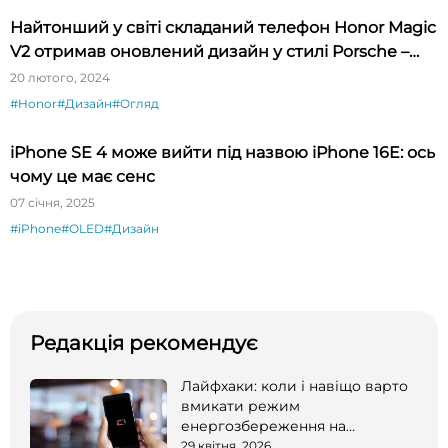
Найтонший у світі складаний телефон Honor Magic
V2 отримав оновлений дизайн у стилі Porsche –
огляд
20 лютого, 2024
#Honor
#Дизайн
#Огляд
iPhone SE 4 може вийти під назвою iPhone 16E: ось
чому це має сенс
07 січня, 2025
#iPhone
#OLED
#Дизайн
Редакція рекомендує
Лайфхаки: коли і навіщо варто
вмикати режим
енергозбереження на
смартфоні
29 квітня, 2026