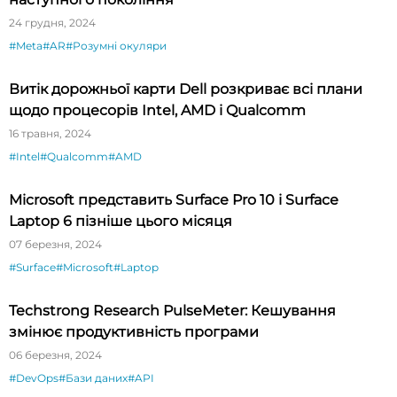
24 грудня, 2024
#Meta
#AR
#Розумні окуляри
Витік дорожньої карти Dell розкриває всі плани
щодо процесорів Intel, AMD і Qualcomm
16 травня, 2024
#Intel
#Qualcomm
#AMD
Microsoft представить Surface Pro 10 і Surface
Laptop 6 пізніше цього місяця
07 березня, 2024
#Surface
#Microsoft
#Laptop
Techstrong Research PulseMeter: Кешування
змінює продуктивність програми
06 березня, 2024
#DevOps
#Бази даних
#API