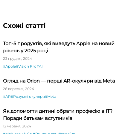
Схожі статті
Топ-5 продуктів, які виведуть Apple на новий
рівень у 2025 році
23 грудня, 2024
#Apple
#Vision Pro
#AI
Огляд на Orion — перші AR-окуляри від Meta
26 вересня, 2024
#AR
#Розумні окуляри
#Meta
Як допомогти дитині обрати професію в ІТ?
Поради батькам вступників
12 червня, 2024
#McKinsey & Co.
#Ринок праці
#Україна