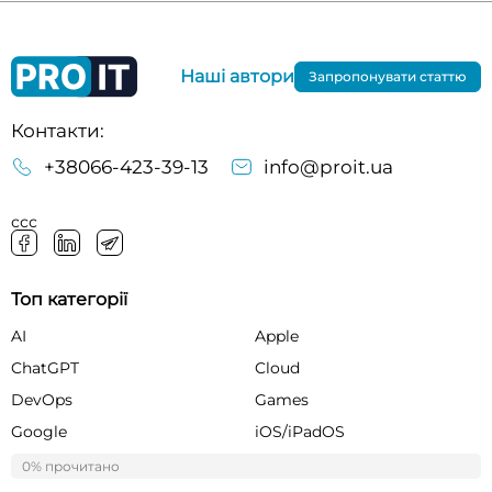
Наші автори
Запропонувати статтю
Контакти:
+38066-423-39-13
info@proit.ua
ссс
Топ категорії
AI
Apple
ChatGPT
Cloud
DevOps
Games
Google
iOS/iPadOS
iPhone
Linux
0% прочитано
0%