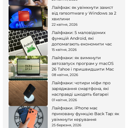
Лайфхак: як увімкнути захист
від ransomware у Windows за 2
хвилини
22 квітня, 2026
Лайфхаки: 5 маловідомих
функцій Android, які
допомагають економити час
15 квітня, 2026
Лайфхаки: як вимкнути
автозапуск програм у macOS
26 Tahoe і пришвидшити Mac
08 квітня, 2026
Лайфхаки: чотири міфи про
заряджання смартфона, які
насправді шкодять батареї
01 квітня, 2026
Лайфхаки. iPhone має
приховану функцію Back Tap: як
увімкнути керування
25 березня, 2026