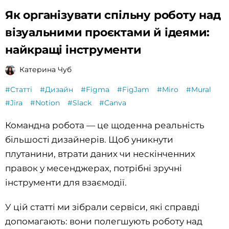
Як організувати спільну роботу над
візуальними проєктами й ідеями:
найкращі інструменти
Катерина Чуб
#Статті
#Дизайн
#Figma
#FigJam
#Miro
#Mural
#Jira
#Notion
#Slack
#Canva
Командна робота — це щоденна реальність
більшості дизайнерів. Щоб уникнути
плутанини, втрати даних чи нескінченних
правок у месенджерах, потрібні зручні
інструменти для взаємодії.
У цій статті ми зібрали сервіси, які справді
допомагають: вони полегшують роботу над