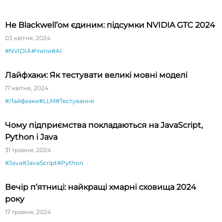
Не Blackwell’ом єдиним: підсумки NVIDIA GTC 2024
03 квітня, 2024
#NVIDIA
#Чипи
#AI
Лайфхаки: Як тестувати великі мовні моделі
17 квітня, 2024
#Лайфхаки
#LLM
#Тестування
Чому підприємства покладаються на JavaScript,
Python і Java
31 травня, 2024
#Java
#JavaScript
#Python
Вечір п’ятниці: найкращі хмарні сховища 2024
року
17 травня, 2024