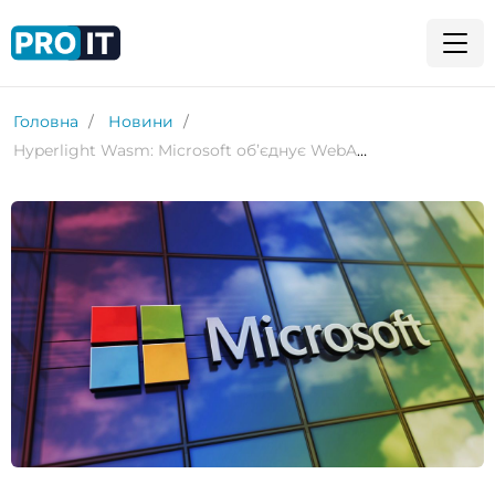
Головна
Новини
Hyperlight Wasm: Microsoft об’єднує WebAssembly і мікровіртуальні машини