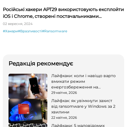
Російські хакери APT29 використовують експлойти
iOS і Chrome, створені постачальниками
шпигунського ПЗ
02 вересня, 2024
#Хакери
#Вразливості
#Ransomware
Редакція рекомендує
Лайфхаки: коли і навіщо варто
вмикати режим
енергозбереження на
смартфоні
29 квітня, 2026
Лайфхак: як увімкнути захист
від ransomware у Windows за 2
хвилини
22 квітня, 2026
Лайфхаки: 5 маловідомих