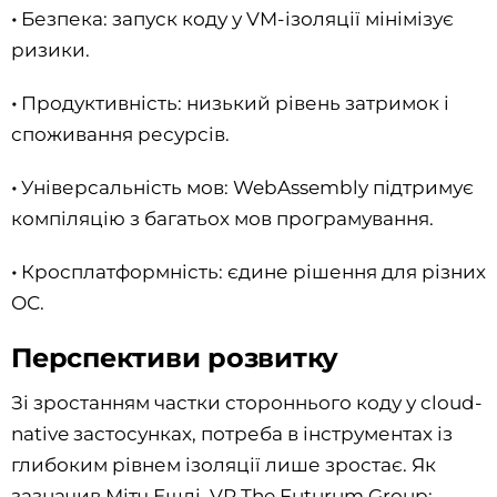
•
Безпека: запуск коду у VM-ізоляції мінімізує
ризики.
•
Продуктивність: низький рівень затримок і
споживання ресурсів.
•
Універсальність мов: WebAssembly підтримує
компіляцію з багатьох мов програмування.
•
Кросплатформність: єдине рішення для різних
ОС.
Перспективи розвитку
Зі зростанням частки стороннього коду у cloud-
native застосунках, потреба в інструментах із
глибоким рівнем ізоляції лише зростає. Як
зазначив Мітч Ешлі, VP The Futurum Group: