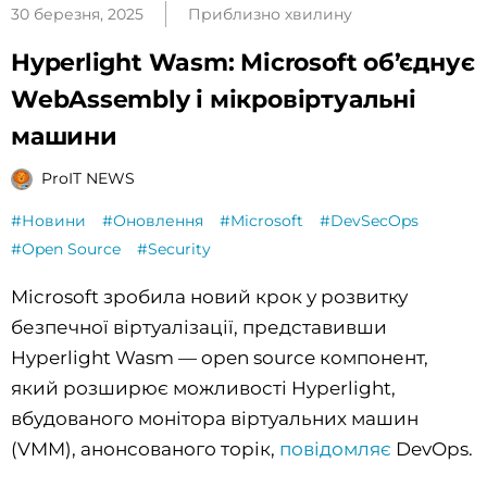
30 березня, 2025
Приблизно хвилину
Hyperlight Wasm: Microsoft об’єднує
WebAssembly і мікровіртуальні
машини
ProIT NEWS
#Новини
#Оновлення
#Microsoft
#DevSecOps
#Open Source
#Security
Microsoft зробила новий крок у розвитку
безпечної віртуалізації, представивши
Hyperlight Wasm — open source компонент,
який розширює можливості Hyperlight,
вбудованого монітора віртуальних машин
(VMM), анонсованого торік,
повідомляє
DevOps.