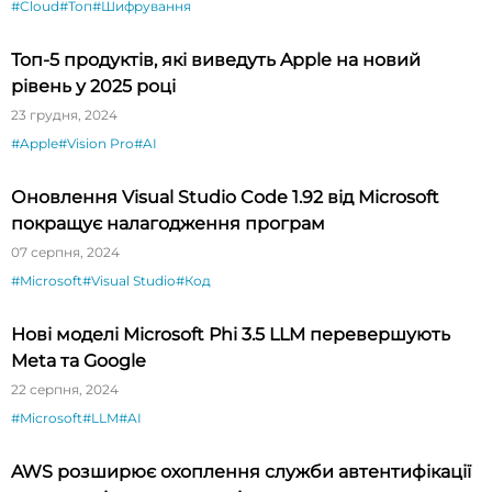
#Cloud
#Топ
#Шифрування
Топ-5 продуктів, які виведуть Apple на новий
рівень у 2025 році
23 грудня, 2024
#Apple
#Vision Pro
#AI
Оновлення Visual Studio Code 1.92 від Microsoft
покращує налагодження програм
07 серпня, 2024
#Microsoft
#Visual Studio
#Код
Нові моделі Microsoft Phi 3.5 LLM перевершують
Meta та Google
22 серпня, 2024
#Microsoft
#LLM
#AI
AWS розширює охоплення служби автентифікації