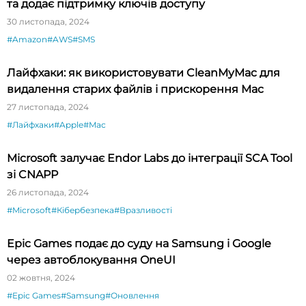
та додає підтримку ключів доступу
30 листопада, 2024
#Amazon
#AWS
#SMS
Лайфхаки: як використовувати CleanMyMac для
видалення старих файлів і прискорення Mac
27 листопада, 2024
#Лайфхаки
#Apple
#Mac
Microsoft залучає Endor Labs до інтеграції SCA Tool
зі CNAPP
26 листопада, 2024
#Microsoft
#Кібербезпека
#Вразливості
Epic Games подає до суду на Samsung і Google
через автоблокування OneUI
02 жовтня, 2024
#Epic Games
#Samsung
#Оновлення