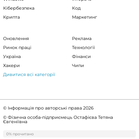
Кібербезпека
Код
Крипта
Маркетинг
Оновлення
Реклама
Ринок праці
Технології
Україна
Фінанси
Хакери
Чипи
Дивитися всі категорії
© Інформація про авторські права 2026
© Фізична особа-підприємець Остафієва Тетяна
Євгеніївна
Правила спільноти
Політика конфіденційності
0% прочитано
0%