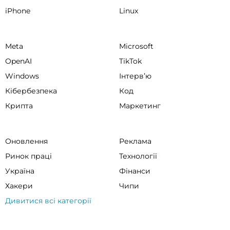
iPhone
Linux
Meta
Microsoft
OpenAI
TikTok
Windows
Інтервʼю
Кібербезпека
Код
Крипта
Маркетинг
Оновлення
Реклама
Ринок праці
Технології
Україна
Фінанси
Хакери
Чипи
Дивитися всі категорії