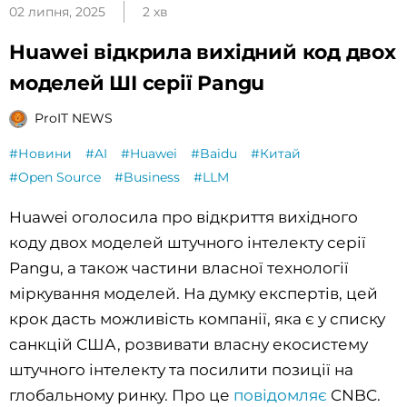
02 липня, 2025
2 хв
Huawei відкрила вихідний код двох
моделей ШІ серії Pangu
ProIT NEWS
#Новини
#AI
#Huawei
#Baidu
#Китай
#Open Source
#Business
#LLM
Huawei оголосила про відкриття вихідного
коду двох моделей штучного інтелекту серії
Pangu, а також частини власної технології
міркування моделей. На думку експертів, цей
крок дасть можливість компанії, яка є у списку
санкцій США, розвивати власну екосистему
штучного інтелекту та посилити позиції на
глобальному ринку. Про це
повідомляє
CNBC.