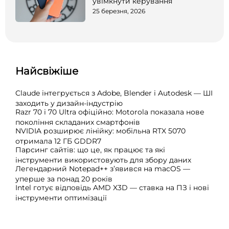
увімкнути керування
25 березня, 2026
Найсвіжіше
Claude інтегрується з Adobe, Blender і Autodesk — ШІ
заходить у дизайн-індустрію
Razr 70 і 70 Ultra офіційно: Motorola показала нове
покоління складаних смартфонів
NVIDIA розширює лінійку: мобільна RTX 5070
отримала 12 ГБ GDDR7
Парсинг сайтів: що це, як працює та які
інструменти використовують для збору даних
Легендарний Notepad++ з’явився на macOS —
уперше за понад 20 років
Intel готує відповідь AMD X3D — ставка на ПЗ і нові
інструменти оптимізації