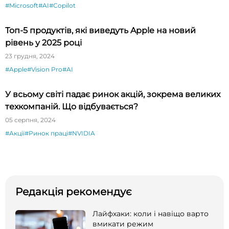
#Microsoft
#AI
#Copilot
Топ-5 продуктів, які виведуть Apple на новий
рівень у 2025 році
23 грудня, 2024
#Apple
#Vision Pro
#AI
У всьому світі падає ринок акцій, зокрема великих
техкомпаній. Що відбувається?
05 серпня, 2024
#Акції
#Ринок праці
#NVIDIA
Редакція рекомендує
Лайфхаки: коли і навіщо варто
вмикати режим