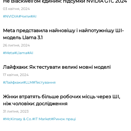
Не Blackwell’ом єдиним: підсумки NVIDIA GTC 2024
03 квітня, 2024
#NVIDIA
#Чипи
#AI
Meta представила найновішу і найпотужнішу ШІ-
модель Llama 3.1
26 липня, 2024
#Meta
#Llama
#AI
Лайфхаки: Як тестувати великі мовні моделі
17 квітня, 2024
#Лайфхаки
#LLM
#Тестування
Жінки втратять більше робочих місць через ШІ,
ніж чоловіки: дослідження
31 липня, 2023
#McKinsey & Co.
#IT Market
#Ринок праці