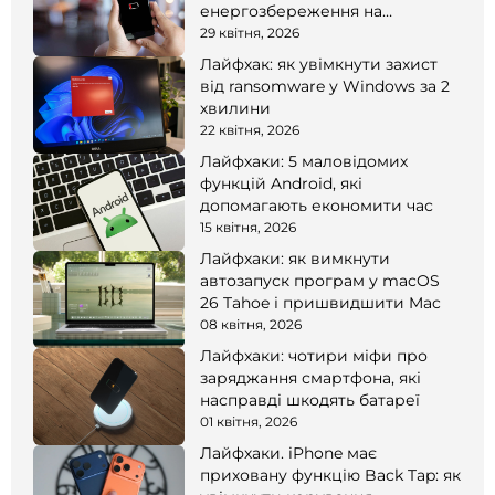
енергозбереження на
смартфоні
29 квітня, 2026
Лайфхак: як увімкнути захист
від ransomware у Windows за 2
хвилини
22 квітня, 2026
Лайфхаки: 5 маловідомих
функцій Android, які
допомагають економити час
15 квітня, 2026
Лайфхаки: як вимкнути
автозапуск програм у macOS
26 Tahoe і пришвидшити Mac
08 квітня, 2026
Лайфхаки: чотири міфи про
заряджання смартфона, які
насправді шкодять батареї
01 квітня, 2026
Лайфхаки. iPhone має
приховану функцію Back Tap: як