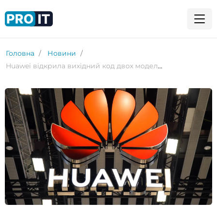
Головна
Новини
Huawei відкрила вихідний код двох моделей ШІ серії Pangu