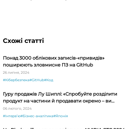
Схожі статті
Понад 3000 облікових записів-«привидів»
поширюють зловмисне ПЗ на GitHub
26 липня, 2024
#Кібербезпека
#GitHub
#Код
Гуру продажів Лу Шиплі: «Спробуйте розділити
продукт на частини й продавати окремо – ви
будете вражені»
06 лютого, 2024
#Інтервʼю
#Бізнес-аналітика
#Японія