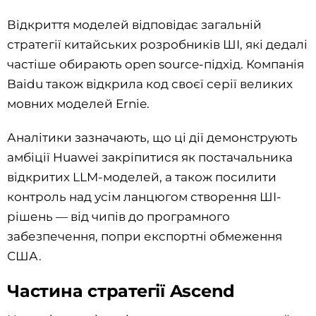
Відкриття моделей відповідає загальній
стратегії китайських розробників ШІ, які дедалі
частіше обирають open source-підхід. Компанія
Baidu також відкрила код своєї серії великих
мовних моделей Ernie.
Аналітики зазначають, що ці дії демонструють
амбіції Huawei закріпитися як постачальника
відкритих LLM-моделей, а також посилити
контроль над усім ланцюгом створення ШІ-
рішень — від чипів до програмного
забезпечення, попри експортні обмеження
США.
Частина стратегії Ascend