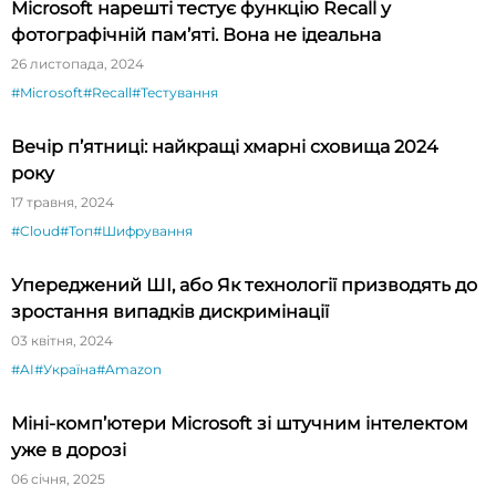
Microsoft нарешті тестує функцію Recall у
фотографічній пам’яті. Вона не ідеальна
26 листопада, 2024
#Microsoft
#Recall
#Тестування
Вечір п’ятниці: найкращі хмарні сховища 2024
року
17 травня, 2024
#Cloud
#Топ
#Шифрування
Упереджений ШІ, або Як технології призводять до
зростання випадків дискримінації
03 квітня, 2024
#AI
#Україна
#Amazon
Міні-комп’ютери Microsoft зі штучним інтелектом
уже в дорозі
06 січня, 2025