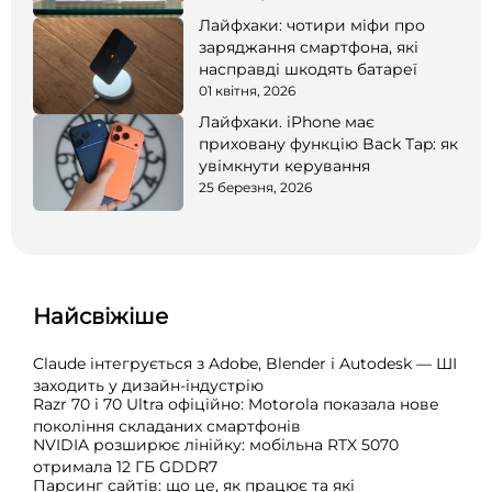
Лайфхаки: чотири міфи про
заряджання смартфона, які
насправді шкодять батареї
01 квітня, 2026
Лайфхаки. iPhone має
приховану функцію Back Tap: як
увімкнути керування
25 березня, 2026
Найсвіжіше
Claude інтегрується з Adobe, Blender і Autodesk — ШІ
заходить у дизайн-індустрію
Razr 70 і 70 Ultra офіційно: Motorola показала нове
покоління складаних смартфонів
NVIDIA розширює лінійку: мобільна RTX 5070
отримала 12 ГБ GDDR7
Парсинг сайтів: що це, як працює та які