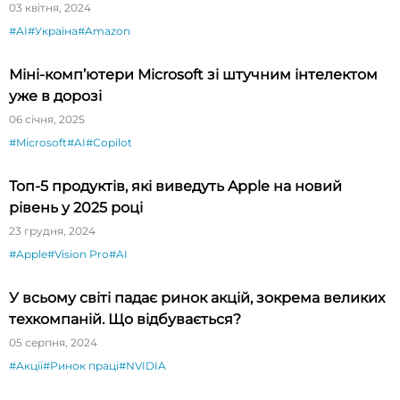
03 квітня, 2024
#AI
#Україна
#Amazon
Міні-комп’ютери Microsoft зі штучним інтелектом
уже в дорозі
06 січня, 2025
#Microsoft
#AI
#Copilot
Топ-5 продуктів, які виведуть Apple на новий
рівень у 2025 році
23 грудня, 2024
#Apple
#Vision Pro
#AI
У всьому світі падає ринок акцій, зокрема великих
техкомпаній. Що відбувається?
05 серпня, 2024
#Акції
#Ринок праці
#NVIDIA