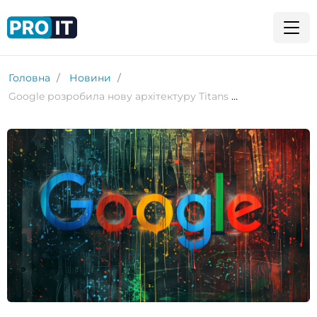
Головна
Новини
Google розробила нову архітектуру Titans для зниження витрат ШІ