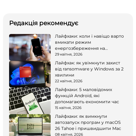
Редакція рекомендує
Лайфхаки: коли і навіщо варто
вмикати режим
енергозбереження на
смартфоні
29 квітня, 2026
Лайфхак: як увімкнути захист
від ransomware у Windows за 2
хвилини
22 квітня, 2026
Лайфхаки: 5 маловідомих
функцій Android, які
допомагають економити час
15 квітня, 2026
Лайфхаки: як вимкнути
автозапуск програм у macOS
26 Tahoe і пришвидшити Mac
08 квітня, 2026