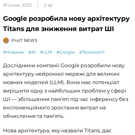
19 січня, 2025
2 хв
Google розробила нову архітектуру
Titans для зниження витрат ШІ
ProIT NEWS
#Новини
#AI
#LLM
#Google
#Технології
Дослідники компанії Google розробили нову
архітектуру нейронної мережі для великих
мовних моделей (LLM). Вона має потенціал
вирішити одну з найбільших проблем у сфері
ШІ — збільшення пам’яті під час інференсу без
експоненційного зростання витрат на
обчислення та пам’ять.
Нова архітектура, яку назвали Titans, дає