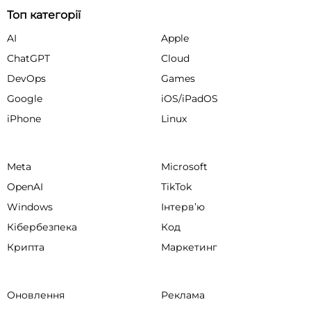
Топ категорії
AI
Apple
ChatGPT
Cloud
DevOps
Games
Google
iOS/iPadOS
iPhone
Linux
Meta
Microsoft
OpenAI
TikTok
Windows
Інтервʼю
Кібербезпека
Код
Крипта
Маркетинг
Оновлення
Реклама