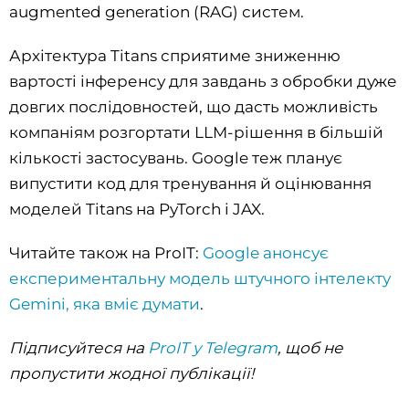
augmented generation (RAG) систем.
Архітектура Titans сприятиме зниженню
вартості інференсу для завдань з обробки дуже
довгих послідовностей, що дасть можливість
компаніям розгортати LLM-рішення в більшій
кількості застосувань. Google теж планує
випустити код для тренування й оцінювання
моделей Titans на PyTorch і JAX.
Читайте також на ProIT:
Google анонсує
експериментальну модель штучного інтелекту
Gemini, яка вміє думати
.
Підписуйтеся на
ProIT у Telegram
, щоб не
пропустити жодної публікації!