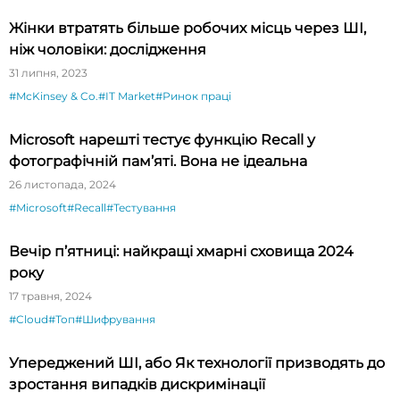
Жінки втратять більше робочих місць через ШІ,
ніж чоловіки: дослідження
31 липня, 2023
#McKinsey & Co.
#IT Market
#Ринок праці
Microsoft нарешті тестує функцію Recall у
фотографічній пам’яті. Вона не ідеальна
26 листопада, 2024
#Microsoft
#Recall
#Тестування
Вечір п’ятниці: найкращі хмарні сховища 2024
року
17 травня, 2024
#Cloud
#Топ
#Шифрування
Упереджений ШІ, або Як технології призводять до
зростання випадків дискримінації