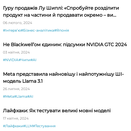
Гуру продажів Лу Шиплі: «Спробуйте розділити
продукт на частини й продавати окремо – ви
будете вражені»
06 лютого, 2024
#Інтервʼю
#Бізнес-аналітика
#Японія
Не Blackwell’ом єдиним: підсумки NVIDIA GTC 2024
03 квітня, 2024
#NVIDIA
#Чипи
#AI
Meta представила найновішу і найпотужнішу ШІ-
модель Llama 3.1
26 липня, 2024
#Meta
#Llama
#AI
Лайфхаки: Як тестувати великі мовні моделі
17 квітня, 2024
#Лайфхаки
#LLM
#Тестування